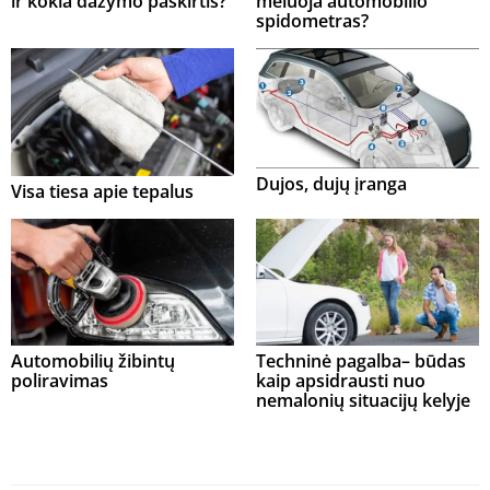
ir kokia dažymo paskirtis?
meluoja automobilio
spidometras?
Dujos, dujų įranga
Visa tiesa apie tepalus
Automobilių žibintų
Techninė pagalba– būdas
poliravimas
kaip apsidrausti nuo
nemalonių situacijų kelyje