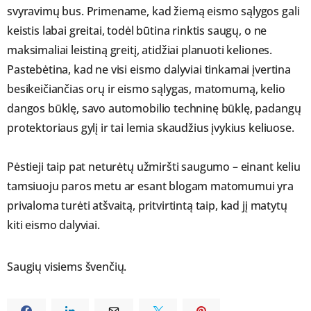
svyravimų bus. Primename, kad žiemą eismo sąlygos gali
keistis labai greitai, todėl būtina rinktis saugų, o ne
maksimaliai leistiną greitį, atidžiai planuoti keliones.
Pastebėtina, kad ne visi eismo dalyviai tinkamai įvertina
besikeičiančias orų ir eismo sąlygas, matomumą, kelio
dangos būklę, savo automobilio techninę būklę, padangų
protektoriaus gylį ir tai lemia skaudžius įvykius keliuose.
Pėstieji taip pat neturėtų užmiršti saugumo – einant keliu
tamsiuoju paros metu ar esant blogam matomumui yra
privaloma turėti atšvaitą, pritvirtintą taip, kad jį matytų
kiti eismo dalyviai.
Saugių visiems švenčių.