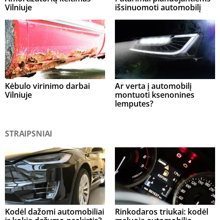
Vilniuje
išsinuomoti automobilį
Kėbulo virinimo darbai
Ar verta į automobilį
Vilniuje
montuoti ksenonines
lemputes?
STRAIPSNIAI
Kodėl dažomi automobiliai
Rinkodaros triukai: kodėl