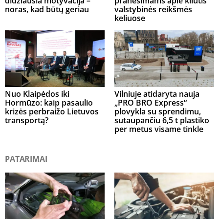
didžiausia motyvacija –
pranešimams apie kliūtis
noras, kad būtų geriau
valstybinės reikšmės
keliuose
Nuo Klaipėdos iki
Vilniuje atidaryta nauja
Hormūzo: kaip pasaulio
„PRO BRO Express“
krizės perbraižo Lietuvos
plovykla su sprendimu,
transportą?
sutaupančiu 6,5 t plastiko
per metus visame tinkle
PATARIMAI