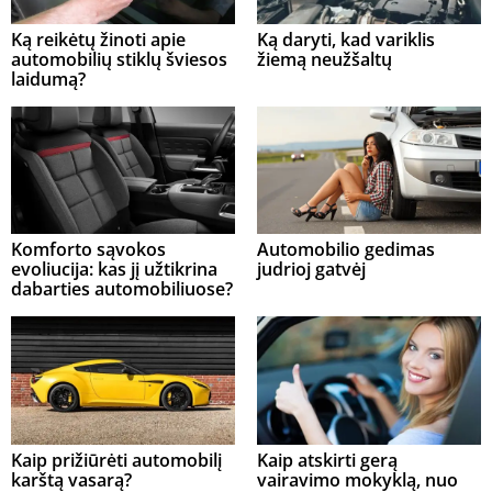
Ką reikėtų žinoti apie
Ką daryti, kad variklis
automobilių stiklų šviesos
žiemą neužšaltų
laidumą?
Komforto sąvokos
Automobilio gedimas
evoliucija: kas jį užtikrina
judrioj gatvėj
dabarties automobiliuose?
Kaip prižiūrėti automobilį
Kaip atskirti gerą
karštą vasarą?
vairavimo mokyklą, nuo