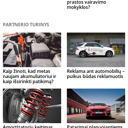
prastos vairavimo
mokyklos?
PARTNERIO TURINYS
Kaip žinoti, kad metas
Reklama ant automobilių –
naujam akumuliatoriui ir
puikus būdas reklamuotis
kaip išsirinkti patikimą?
Amortizatorių keitimas
Patarimai planuojantiems