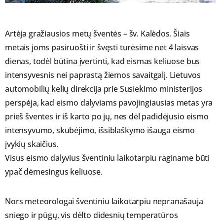
Artėja gražiausios metų šventės – šv. Kalėdos. Šiais
metais joms pasiruošti ir švęsti turėsime net 4 laisvas
dienas, todėl būtina įvertinti, kad eismas keliuose bus
intensyvesnis nei paprastą žiemos savaitgalį. Lietuvos
automobilių kelių direkcija prie Susiekimo ministerijos
perspėja, kad eismo dalyviams pavojingiausias metas yra
prieš šventes ir iš karto po jų, nes dėl padidėjusio eismo
intensyvumo, skubėjimo, išsiblaškymo išauga eismo
įvykių skaičius.
Visus eismo dalyvius šventiniu laikotarpiu raginame būti
ypač dėmesingus keliuose.
Nors meteorologai šventiniu laikotarpiu nepranašauja
sniego ir pūgų, vis dėlto didesnių temperatūros