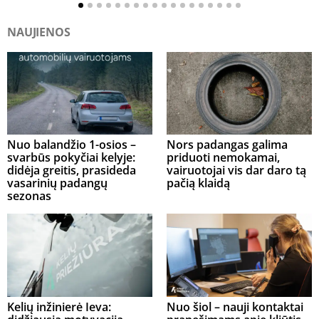
NAUJIENOS
Nuo balandžio 1-osios –
Nors padangas galima
svarbūs pokyčiai kelyje:
priduoti nemokamai,
didėja greitis, prasideda
vairuotojai vis dar daro tą
vasarinių padangų
pačią klaidą
sezonas
Kelių inžinierė Ieva:
Nuo šiol – nauji kontaktai