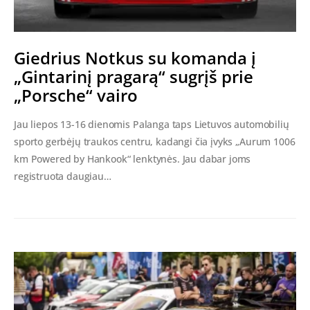
Giedrius Notkus su komanda į
„Gintarinį pragarą“ sugrįš prie
„Porsche“ vairo
Jau liepos 13-16 dienomis Palanga taps Lietuvos automobilių
sporto gerbėjų traukos centru, kadangi čia įvyks „Aurum 1006
km Powered by Hankook“ lenktynės. Jau dabar joms
registruota daugiau…