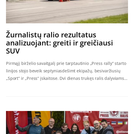
Žurnalistų ralio rezultatus
analizuojant: greiti ir greičiausi
SUV
Pirmąjį birželio savaitgalį prie tarptautinio „Press rally“ starto
linijos stojo beveik septyniasdešimt ekipažų, besivaržiusių
„Sport“ ir „Press“ įskaitose. Dvi dienas trukęs ralis dalyviams…