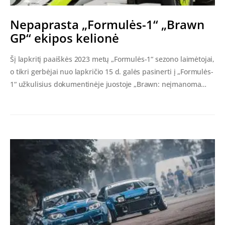
Nepaprasta „Formulės-1“ „Brawn
GP“ ekipos kelionė
Šį lapkritį paaiškės 2023 metų „Formulės-1“ sezono laimėtojai,
o tikri gerbėjai nuo lapkričio 15 d. galės pasinerti į „Formulės-
1“ užkulisius dokumentinėje juostoje „Brawn: neįmanoma…