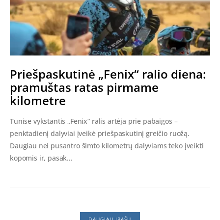
Priešpaskutinė „Fenix“ ralio diena:
pramuštas ratas pirmame
kilometre
Tunise vykstantis „Fenix“ ralis artėja prie pabaigos –
penktadienį dalyviai įveikė priešpaskutinį greičio ruožą.
Daugiau nei pusantro šimto kilometrų dalyviams teko įveikti
kopomis ir, pasak…
DAUGIAU ĮRAŠŲ