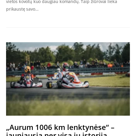
vietos kovotų kuo daugiau komandų. Taip žiūrovai lieka
prikaustę savo…
„Aurum 1006 km lenktynėse“ –
jauniausia per visą jų istoriją