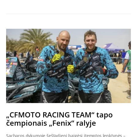
„CFMOTO RACING TEAM“ tapo
čempionais „Fenix“ ralyje
Sacharos dykumoje šeštadienį baigėsi įtemptos lenktynės –