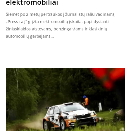
elektromobiliai
Šiemet po 2 metų pertraukos į žurnalistų raliu vadinamą
„Press ralį“ grįžta elektromobilių įskaita, papildysianti
žiniasklaidos atstovams, benzingalviams ir klasikinių
automobilių gerbėjams…