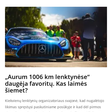
„Aurum 1006 km lenktynėse“
daugėja favoritų. Kas laimės
šiemet?
Kiekvienų lenktynių organizatoriaus svajonė, kad nugalėtojo
likimas spręstųsi paskutiniame posūkyje ir kad dėl pirmos