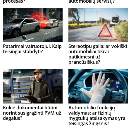
procesas?
automobilių servisų?
Patarimai vairuotojui. Kaip
Stereotipų galia: ar vokiški
teisingai stabdyti?
automobiliai tikrai
patikimesni už
prancūziškus?
Kokie dokumentai būtini
Automobilio funkcijų
norint susigrąžinti PVM už
valdymas: ar fizinių
degalus?
mygtukų atsisakymas yra
teisingas žingsnis?