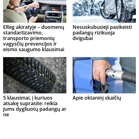
EReg akiratyje – duomenų
Nesuskubusieji pasikeisti
standartizavimo,
padangų rizikuoja
transporto priemonių
dvigubai
vagysčių prevencijos ir
eismo saugumo klausimai
5 klausimai, į kuriuos
Apie oktaninį skaičių
atsakę suprasite: reikia
jums dygliuotų padangų ar
ne