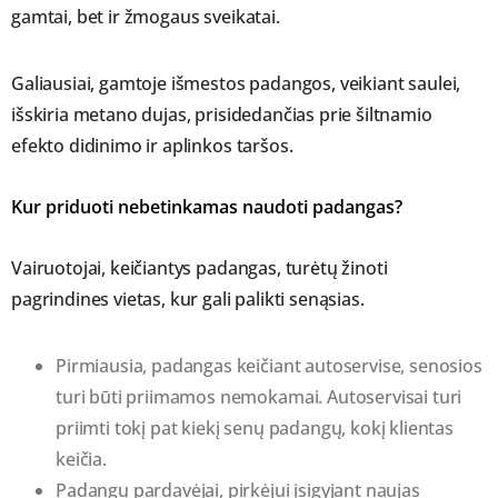
gamtai, bet ir žmogaus sveikatai.
Galiausiai, gamtoje išmestos padangos, veikiant saulei,
išskiria metano dujas, prisidedančias prie šiltnamio
efekto didinimo ir aplinkos taršos.
Kur priduoti nebetinkamas naudoti padangas?
Vairuotojai, keičiantys padangas, turėtų žinoti
pagrindines vietas, kur gali palikti senąsias.
Pirmiausia, padangas keičiant autoservise, senosios
turi būti priimamos nemokamai. Autoservisai turi
priimti tokį pat kiekį senų padangų, kokį klientas
keičia.
Padangų pardavėjai, pirkėjui įsigyjant naujas