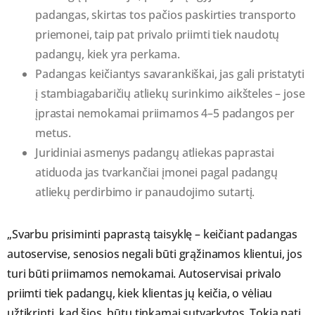
padangas, skirtas tos pačios paskirties transporto
priemonei, taip pat privalo priimti tiek naudotų
padangų, kiek yra perkama.
Padangas keičiantys savarankiškai, jas gali pristatyti
į stambiagabaričių atliekų surinkimo aikšteles – jose
įprastai nemokamai priimamos 4–5 padangos per
metus.
Juridiniai asmenys padangų atliekas paprastai
atiduoda jas tvarkančiai įmonei pagal padangų
atliekų perdirbimo ir panaudojimo sutartį.
„Svarbu prisiminti paprastą taisyklę – keičiant padangas
autoservise, senosios negali būti grąžinamos klientui, jos
turi būti priimamos nemokamai. Autoservisai privalo
priimti tiek padangų, kiek klientas jų keičia, o vėliau
užtikrinti, kad šios būtų tinkamai sutvarkytos. Tokia pati