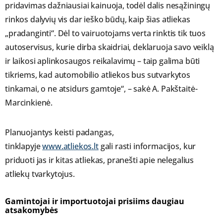
pridavimas dažniausiai kainuoja, todėl dalis nesąžiningų
rinkos dalyvių vis dar ieško būdų, kaip šias atliekas
„pradanginti“. Dėl to vairuotojams verta rinktis tik tuos
autoservisus, kurie dirba skaidriai, deklaruoja savo veiklą
ir laikosi aplinkosaugos reikalavimų – taip galima būti
tikriems, kad automobilio atliekos bus sutvarkytos
tinkamai, o ne atsidurs gamtoje“, – sakė A. Pakštaitė-
Marcinkienė.
Planuojantys keisti padangas,
tinklapyje
www.atliekos.lt
gali rasti informacijos, kur
priduoti jas ir kitas atliekas, pranešti apie nelegalius
atliekų tvarkytojus.
Gamintojai ir importuotojai prisiims daugiau
atsakomybės