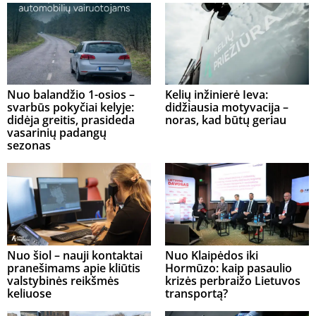
Nuo balandžio 1-osios –
Kelių inžinierė Ieva:
svarbūs pokyčiai kelyje:
didžiausia motyvacija –
didėja greitis, prasideda
noras, kad būtų geriau
vasarinių padangų
sezonas
Nuo šiol – nauji kontaktai
Nuo Klaipėdos iki
pranešimams apie kliūtis
Hormūzo: kaip pasaulio
valstybinės reikšmės
krizės perbraižo Lietuvos
keliuose
transportą?