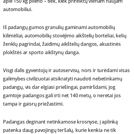
apie 150 kg plieno – tiek, kiek prireiktų vienam naujam
automobiliui.
Iš padangų gumos granulių gaminami automobilių
kilimėliai, automobilių stovėjimo aikštelių borteliai, kelių
ženklų pagrindai, žaidimų aikštelių dangos, akustinės
plokštės ar sporto aikštynų danga.
Visgi dalis gyventojų ir autoservisų, nors ir turėdami visas
galimybes civilizuotai atsikratyti naudoti nebetinkamų
padangų, vis dar elgiasi priešingai, pamiršdami, jog
gamtoje padangos gali irti net 140 metų, o neretai jos
tampa ir gaisrų priežastimi.
Padangas deginant netinkamose krosnyse, į aplinką
patenka daug pavojingų teršalų, kurie kenkia ne tik