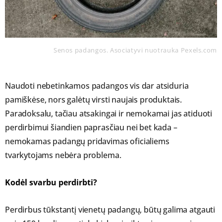
Senos padangos. Asociatyvi nuotrauka Pexels.com
Naudoti nebetinkamos padangos vis dar atsiduria
pamiškėse, nors galėtų virsti naujais produktais.
Paradoksalu, tačiau atsakingai ir nemokamai jas atiduoti
perdirbimui šiandien paprasčiau nei bet kada –
nemokamas padangų pridavimas oficialiems
tvarkytojams nebėra problema.
Kodėl svarbu perdirbti?
Perdirbus tūkstantį vienetų padangų, būtų galima atgauti