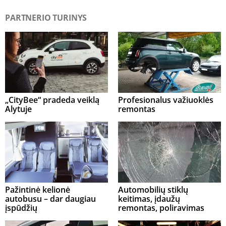
PARTNERIO TURINYS
„CityBee“ pradeda veiklą
Profesionalus važiuoklės
Alytuje
remontas
Pažintinė kelionė
Automobilių stiklų
autobusu – dar daugiau
keitimas, įdaužų
įspūdžių
remontas, poliravimas