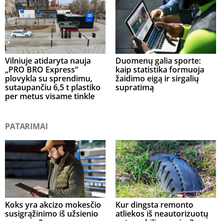
Vilniuje atidaryta nauja
Duomenų galia sporte:
„PRO BRO Express“
kaip statistika formuoja
plovykla su sprendimu,
žaidimo eigą ir sirgalių
sutaupančiu 6,5 t plastiko
supratimą
per metus visame tinkle
PATARIMAI
Koks yra akcizo mokesčio
Kur dingsta remonto
susigrąžinimo iš užsienio
atliekos iš neautorizuotų