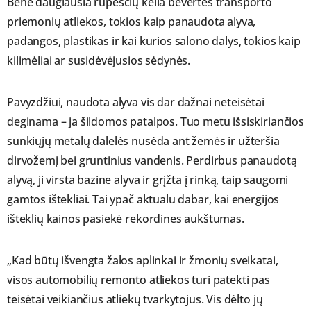
Bene daugiausia rūpesčių kelia bevertės transporto
priemonių atliekos, tokios kaip panaudota alyva,
padangos, plastikas ir kai kurios salono dalys, tokios kaip
kilimėliai ar susidėvėjusios sėdynės.
Pavyzdžiui, naudota alyva vis dar dažnai neteisėtai
deginama – ja šildomos patalpos. Tuo metu išsiskiriančios
sunkiųjų metalų dalelės nusėda ant žemės ir užteršia
dirvožemį bei gruntinius vandenis. Perdirbus panaudotą
alyvą, ji virsta bazine alyva ir grįžta į rinką, taip saugomi
gamtos ištekliai. Tai ypač aktualu dabar, kai energijos
išteklių kainos pasiekė rekordines aukštumas.
„Kad būtų išvengta žalos aplinkai ir žmonių sveikatai,
visos automobilių remonto atliekos turi patekti pas
teisėtai veikiančius atliekų tvarkytojus. Vis dėlto jų