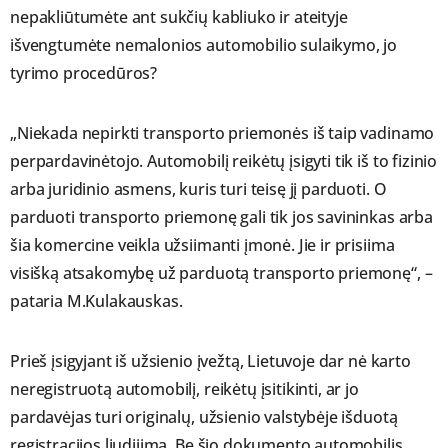
nepakliūtumėte ant sukčių kabliuko ir ateityje
išvengtumėte nemalonios automobilio sulaikymo, jo
tyrimo procedūros?
„Niekada nepirkti transporto priemonės iš taip vadinamo
perpardavinėtojo. Automobilį reikėtų įsigyti tik iš to fizinio
arba juridinio asmens, kuris turi teisę jį parduoti. O
parduoti transporto priemonę gali tik jos savininkas arba
šia komercine veikla užsiimanti įmonė. Jie ir prisiima
visišką atsakomybę už parduotą transporto priemonę“, –
pataria M.Kulakauskas.
Prieš įsigyjant iš užsienio įvežtą, Lietuvoje dar nė karto
neregistruotą automobilį, reikėtų įsitikinti, ar jo
pardavėjas turi originalų, užsienio valstybėje išduotą
registracijos liudijimą. Be šio dokumento automobilis