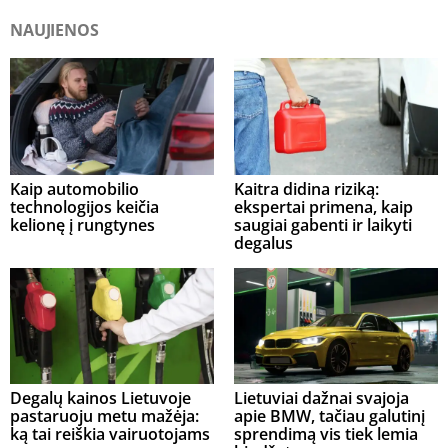
NAUJIENOS
Kaip automobilio
Kaitra didina riziką:
technologijos keičia
ekspertai primena, kaip
kelionę į rungtynes
saugiai gabenti ir laikyti
degalus
Degalų kainos Lietuvoje
Lietuviai dažnai svajoja
pastaruoju metu mažėja:
apie BMW, tačiau galutinį
ką tai reiškia vairuotojams
sprendimą vis tiek lemia