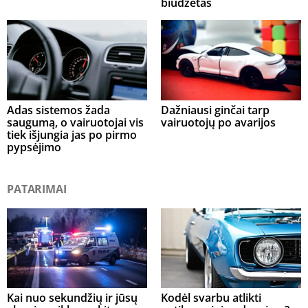
biudžetas
Adas sistemos žada
Dažniausi ginčai tarp
saugumą, o vairuotojai vis
vairuotojų po avarijos
tiek išjungia jas po pirmo
pypsėjimo
PATARIMAI
Kai nuo sekundžių ir jūsų
Kodėl svarbu atlikti