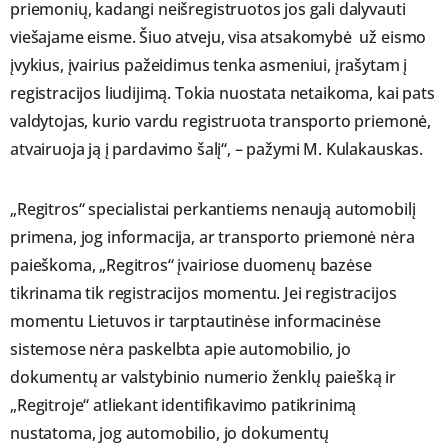
priemonių, kadangi neišregistruotos jos gali dalyvauti
viešajame eisme. Šiuo atveju, visa atsakomybė už eismo
įvykius, įvairius pažeidimus tenka asmeniui, įrašytam į
registracijos liudijimą. Tokia nuostata netaikoma, kai pats
valdytojas, kurio vardu registruota transporto priemonė,
atvairuoja ją į pardavimo šalį“, – pažymi M. Kulakauskas.
„Regitros“ specialistai perkantiems nenaują automobilį
primena, jog informacija, ar transporto priemonė nėra
paieškoma, „Regitros“ įvairiose duomenų bazėse
tikrinama tik registracijos momentu. Jei registracijos
momentu Lietuvos ir tarptautinėse informacinėse
sistemose nėra paskelbta apie automobilio, jo
dokumentų ar valstybinio numerio ženklų paiešką ir
„Regitroje“ atliekant identifikavimo patikrinimą
nustatoma, jog automobilio, jo dokumentų