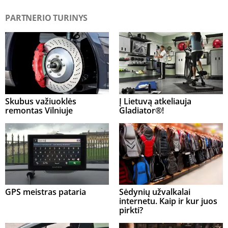
PARTNERIO TURINYS
Skubus važiuoklės
Į Lietuvą atkeliauja
remontas Vilniuje
Gladiator®!
GPS meistras pataria
Sėdynių užvalkalai
internetu. Kaip ir kur juos
pirkti?