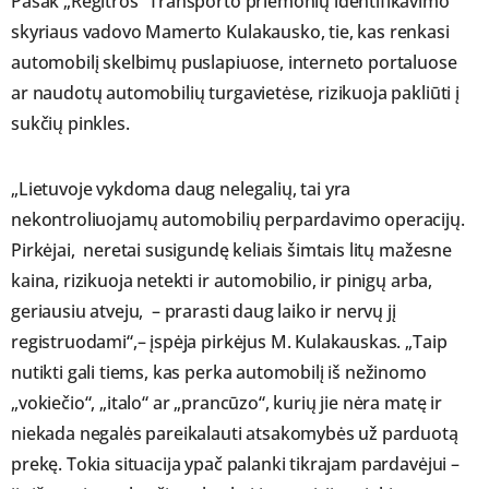
Pasak „Regitros“ Transporto priemonių identifikavimo
skyriaus vadovo Mamerto Kulakausko, tie, kas renkasi
automobilį skelbimų puslapiuose, interneto portaluose
ar naudotų automobilių turgavietėse, rizikuoja pakliūti į
sukčių pinkles.
„Lietuvoje vykdoma daug nelegalių, tai yra
nekontroliuojamų automobilių perpardavimo operacijų.
Pirkėjai, neretai susigundę keliais šimtais litų mažesne
kaina, rizikuoja netekti ir automobilio, ir pinigų arba,
geriausiu atveju, – prarasti daug laiko ir nervų jį
registruodami“,– įspėja pirkėjus M. Kulakauskas. „Taip
nutikti gali tiems, kas perka automobilį iš nežinomo
„vokiečio“, „italo“ ar „prancūzo“, kurių jie nėra matę ir
niekada negalės pareikalauti atsakomybės už parduotą
prekę. Tokia situacija ypač palanki tikrajam pardavėjui –