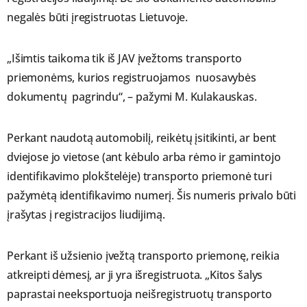
negalės būti įregistruotas Lietuvoje.
„Išimtis taikoma tik iš JAV įvežtoms transporto
priemonėms, kurios registruojamos nuosavybės
dokumentų pagrindu“, – pažymi M. Kulakauskas.
Perkant naudotą automobilį, reikėtų įsitikinti, ar bent
dviejose jo vietose (ant kėbulo arba rėmo ir gamintojo
identifikavimo plokštelėje) transporto priemonė turi
pažymėtą identifikavimo numerį. Šis numeris privalo būti
įrašytas į registracijos liudijimą.
Perkant iš užsienio įvežtą transporto priemonę, reikia
atkreipti dėmesį, ar ji yra išregistruota. „Kitos šalys
paprastai neeksportuoja neišregistruotų transporto