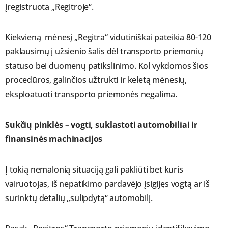
įregistruota „Regitroje“.
Kiekvieną mėnesį „Regitra“ vidutiniškai pateikia 80-120
paklausimų į užsienio šalis dėl transporto priemonių
statuso bei duomenų patikslinimo. Kol vykdomos šios
procedūros, galinčios užtrukti ir keletą mėnesių,
eksploatuoti transporto priemonės negalima.
Sukčių pinklės – vogti, suklastoti automobiliai ir
finansinės machinacijos
Į tokią nemalonią situaciją gali pakliūti bet kuris
vairuotojas, iš nepatikimo pardavėjo įsigijęs vogtą ar iš
surinktų detalių „sulipdytą“ automobilį.