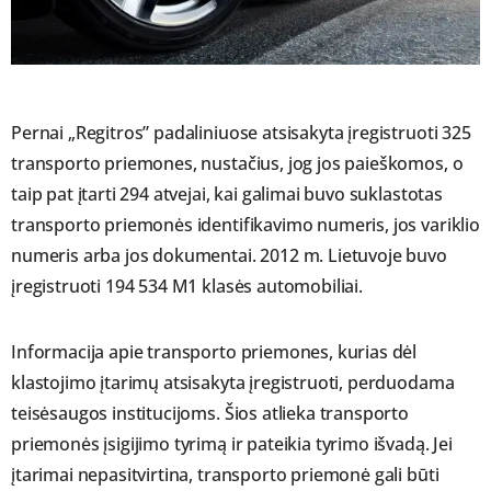
Pernai „Regitros” padaliniuose atsisakyta įregistruoti 325
transporto priemones, nustačius, jog jos paieškomos, o
taip pat įtarti 294 atvejai, kai galimai buvo suklastotas
transporto priemonės identifikavimo numeris, jos variklio
numeris arba jos dokumentai. 2012 m. Lietuvoje buvo
įregistruoti 194 534 M1 klasės automobiliai.
Informacija apie transporto priemones, kurias dėl
klastojimo įtarimų atsisakyta įregistruoti, perduodama
teisėsaugos institucijoms. Šios atlieka transporto
priemonės įsigijimo tyrimą ir pateikia tyrimo išvadą. Jei
įtarimai nepasitvirtina, transporto priemonė gali būti