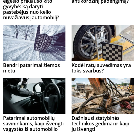
elgesio priklauso kito
antikorozinį padengimą?
gyvybė: ką daryti
pastebėjus nuo kelio
nuvažiavusį automobilį?
Bendri patarimai žiemos
Kodėl ratų suvedimas yra
metu
toks svarbus?
Patarimai automobilių
Dažniausi statybinės
savininkams, kaip išvengti
technikos gedimai ir kaip
vagystės iš automobilio
jų išvengti