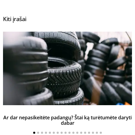
Kiti įrašai
Ar dar nepasikeitėte padangų? Štai ką turėtumėte daryti
K
dabar