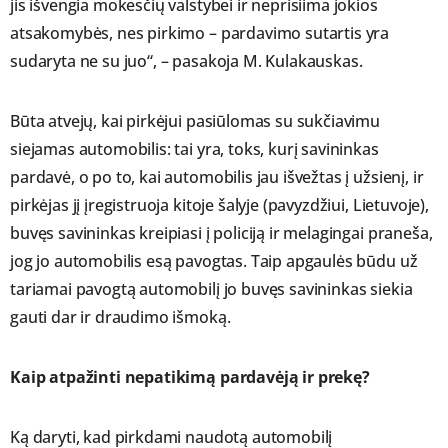
jis išvengia mokesčių valstybei ir neprisiima jokios
atsakomybės, nes pirkimo – pardavimo sutartis yra
sudaryta ne su juo“, – pasakoja M. Kulakauskas.
Būta atvejų, kai pirkėjui pasiūlomas su sukčiavimu
siejamas automobilis: tai yra, toks, kurį savininkas
pardavė, o po to, kai automobilis jau išvežtas į užsienį, ir
pirkėjas jį įregistruoja kitoje šalyje (pavyzdžiui, Lietuvoje),
buvęs savininkas kreipiasi į policiją ir melagingai praneša,
jog jo automobilis esą pavogtas. Taip apgaulės būdu už
tariamai pavogtą automobilį jo buvęs savininkas siekia
gauti dar ir draudimo išmoką.
Kaip atpažinti nepatikimą pardavėją ir prekę?
Ką daryti, kad pirkdami naudotą automobilį