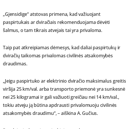
„Gjensidige“ atstovas primena, kad važiuojant
paspirtukais ar dviračiais rekomenduojama dėvėti
šalmus, o tam tikrais atvejais tai yra privaloma.
Taip pat atkreipiamas dėmesys, kad daliai paspirtukų ir
dviračių taikomas privalomas civilinės atsakomybės
draudimas.
„Jeigu paspirtuko ar elektrinio dviračio maksimalus greitis
viršija 25 km/val. arba transporto priemonė yra sunkesnė
nei 25 kilogramai ir gali važiuoti greičiau nei 14 km/val.,
tokiu atveju ją būtina apdrausti privalomuoju civilinės
atsakomybės draudimu“, – aiškina A. Gučius.