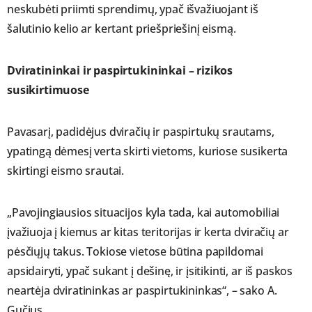
neskubėti priimti sprendimų, ypač išvažiuojant iš
šalutinio kelio ar kertant priešpriešinį eismą.
Dviratininkai ir paspirtukininkai – rizikos
susikirtimuose
Pavasarį, padidėjus dviračių ir paspirtukų srautams,
ypatingą dėmesį verta skirti vietoms, kuriose susikerta
skirtingi eismo srautai.
„Pavojingiausios situacijos kyla tada, kai automobiliai
įvažiuoja į kiemus ar kitas teritorijas ir kerta dviračių ar
pėsčiųjų takus. Tokiose vietose būtina papildomai
apsidairyti, ypač sukant į dešinę, ir įsitikinti, ar iš paskos
neartėja dviratininkas ar paspirtukininkas“, – sako A.
Gučius.