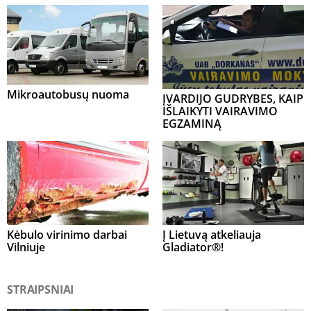
Mikroautobusų nuoma
ĮVARDIJO GUDRYBES, KAIP
IŠLAIKYTI VAIRAVIMO
EGZAMINĄ
Kėbulo virinimo darbai
Į Lietuvą atkeliauja
Vilniuje
Gladiator®!
STRAIPSNIAI