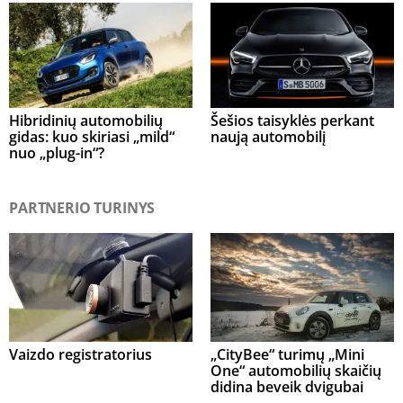
Hibridinių automobilių
Šešios taisyklės perkant
gidas: kuo skiriasi „mild“
naują automobilį
nuo „plug-in“?
PARTNERIO TURINYS
Vaizdo registratorius
„CityBee“ turimų „Mini
One“ automobilių skaičių
didina beveik dvigubai