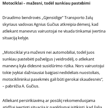
Motociklai – mažesni, todėl sunkiau pastebimi
Draudimo bendrovės „Gjensidige“ Transporto žalų
skyriaus vadovas Agnius Gučius atkreipia dėmesį, kad
atliekant manevrus vairuotojai ne visada tinkamai įvertina
situaciją kelyje.
„Motociklai yra mažesni nei automobiliai, todėl juos
sunkiau pastebėti pažvelgus į veidrodėlį, o atliekant
manevrą kyla didesnė susidūrimo rizika. Nors vairuotojui
tokie įvykiai dažniausiai baigiasi nedideliais nuostoliais,
motociklininkui pasekmės gali būti gerokai skaudesnės“,
– pabrėžia A. Gučius.
Atliekant persirikiavimą ar posūkį rekomenduojama
atidžiai įvertinti situaciją ir papildomai įsitikinti, kad šalia