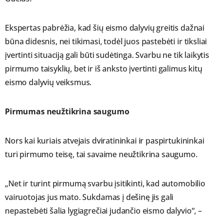
Ekspertas pabrėžia, kad šių eismo dalyvių greitis dažnai
būna didesnis, nei tikimasi, todėl juos pastebėti ir tiksliai
įvertinti situaciją gali būti sudėtinga. Svarbu ne tik laikytis
pirmumo taisyklių, bet ir iš anksto įvertinti galimus kitų
eismo dalyvių veiksmus.
Pirmumas neužtikrina saugumo
Nors kai kuriais atvejais dviratininkai ir paspirtukininkai
turi pirmumo teisę, tai savaime neužtikrina saugumo.
„Net ir turint pirmumą svarbu įsitikinti, kad automobilio
vairuotojas jus mato. Sukdamas į dešinę jis gali
nepastebėti šalia lygiagrečiai judančio eismo dalyvio“, –