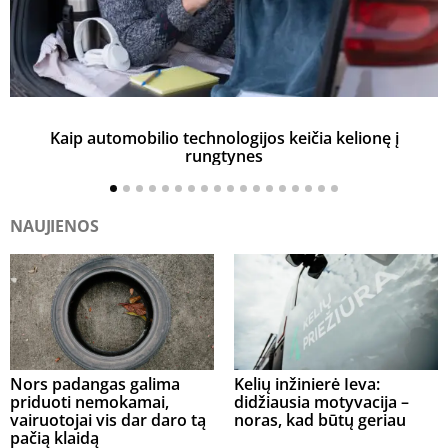
Kaip automobilio technologijos keičia kelionę į
rungtynes
NAUJIENOS
Nors padangas galima
Kelių inžinierė Ieva:
priduoti nemokamai,
didžiausia motyvacija –
vairuotojai vis dar daro tą
noras, kad būtų geriau
pačią klaidą