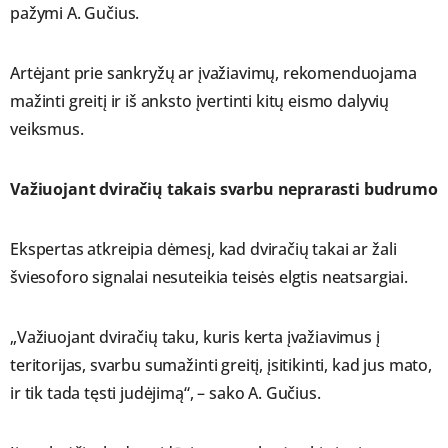
pažymi A. Gučius.
Artėjant prie sankryžų ar įvažiavimų, rekomenduojama
mažinti greitį ir iš anksto įvertinti kitų eismo dalyvių
veiksmus.
Važiuojant dviračių takais svarbu neprarasti budrumo
Ekspertas atkreipia dėmesį, kad dviračių takai ar žali
šviesoforo signalai nesuteikia teisės elgtis neatsargiai.
„Važiuojant dviračių taku, kuris kerta įvažiavimus į
teritorijas, svarbu sumažinti greitį, įsitikinti, kad jus mato,
ir tik tada tęsti judėjimą“, – sako A. Gučius.