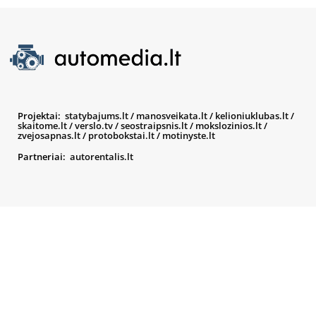
Projektai:
statybajums.lt
/
manosveikata.lt
/
kelioniuklubas.lt
/
skaitome.lt
/
verslo.tv
/
seostraipsnis.lt
/
mokslozinios.lt
/
zvejosapnas.lt
/
protobokstai.lt
/
motinyste.lt
Partneriai:
autorentalis.lt