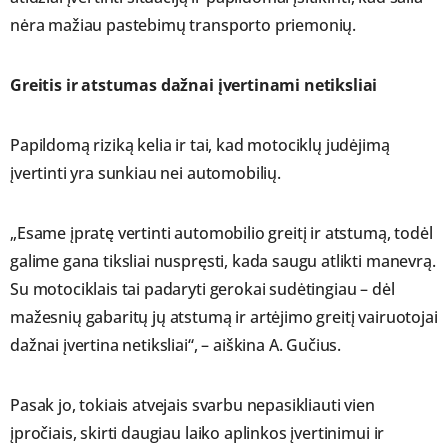
nėra mažiau pastebimų transporto priemonių.
Greitis ir atstumas dažnai įvertinami netiksliai
Papildomą riziką kelia ir tai, kad motociklų judėjimą
įvertinti yra sunkiau nei automobilių.
„Esame įpratę vertinti automobilio greitį ir atstumą, todėl
galime gana tiksliai nuspręsti, kada saugu atlikti manevrą.
Su motociklais tai padaryti gerokai sudėtingiau – dėl
mažesnių gabaritų jų atstumą ir artėjimo greitį vairuotojai
dažnai įvertina netiksliai“, – aiškina A. Gučius.
Pasak jo, tokiais atvejais svarbu nepasikliauti vien
įpročiais, skirti daugiau laiko aplinkos įvertinimui ir