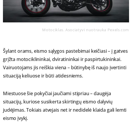
Motociklas. Asociatyvi nuotrauka Pexels.com
Šylant orams, eismo sąlygos pastebimai keičiasi – į gatves
grįžta motociklininkai, dviratininkai ir paspirtukininkai.
Vairuotojams jis reiškia viena – būtinybę iš naujo įvertinti
situaciją keliuose ir būti atidesniems.
Miestuose šie pokyčiai jaučiami stipriau – daugėja
situacijų, kuriose susikerta skirtingų eismo dalyvių
judėjimas. Tokiais atvejais net ir nedidelė klaida gali lemti
eismo įvykį.