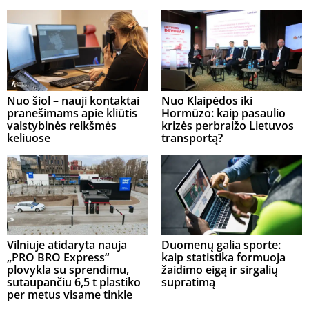
Nuo šiol – nauji kontaktai
Nuo Klaipėdos iki
pranešimams apie kliūtis
Hormūzo: kaip pasaulio
valstybinės reikšmės
krizės perbraižo Lietuvos
keliuose
transportą?
Vilniuje atidaryta nauja
Duomenų galia sporte:
„PRO BRO Express“
kaip statistika formuoja
plovykla su sprendimu,
žaidimo eigą ir sirgalių
sutaupančiu 6,5 t plastiko
supratimą
per metus visame tinkle