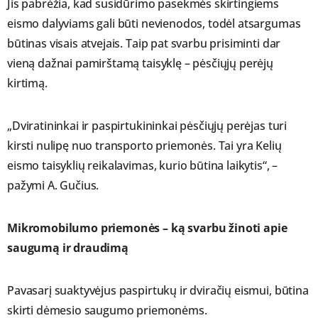
Jis pabrėžia, kad susidūrimo pasekmės skirtingiems
eismo dalyviams gali būti nevienodos, todėl atsargumas
būtinas visais atvejais. Taip pat svarbu prisiminti dar
vieną dažnai pamirštamą taisyklę – pėsčiųjų perėjų
kirtimą.
„Dviratininkai ir paspirtukininkai pėsčiųjų perėjas turi
kirsti nulipę nuo transporto priemonės. Tai yra Kelių
eismo taisyklių reikalavimas, kurio būtina laikytis“, –
pažymi A. Gučius.
Mikromobilumo priemonės – ką svarbu žinoti apie
saugumą ir draudimą
Pavasarį suaktyvėjus paspirtukų ir dviračių eismui, būtina
skirti dėmesio saugumo priemonėms.