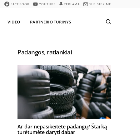
FACEBOOK
YOUTUBE
REKLAMA
SUSISIEKIME
VIDEO
PARTNERIO TURINYS
Padangos, ratlankiai
Ar dar nepasikeitėte padangų? Štai ką
turėtumėte daryti dabar