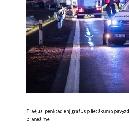
Praėjusį penktadienį gražus pilietiškumo pavyz
pranešime.