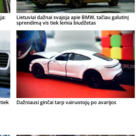
ja:
Lietuviai dažnai svajoja apie BMW, tačiau galutinį
sprendimą vis tiek lemia biudžetas
tiek
Dažniausi ginčai tarp vairuotojų po avarijos