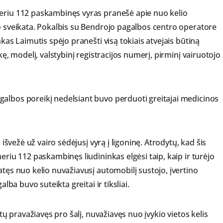
meriu 112 paskambinęs vyras pranešė apie nuo kelio
ko sveikata. Pokalbis su Bendrojo pagalbos centro operatore
nkas Laimutis spėjo pranešti visą tokiais atvejais būtiną
kę, modelį, valstybinį registracijos numerį, pirminį vairuotojo
albos poreikį nedelsiant buvo perduoti greitajai medicinos
 išvežė už vairo sėdėjusį vyrą į ligoninę. Atrodytų, kad šis
eriu 112 paskambinęs liudininkas elgėsi taip, kaip ir turėjo
atęs nuo kelio nuvažiavusį automobilį sustojo, įvertino
lba buvo suteikta greitai ir tiksliai.
ūtų pravažiavęs pro šalį, nuvažiavęs nuo įvykio vietos kelis