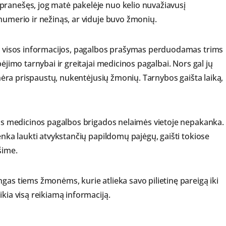
pranešęs, jog matė pakelėje nuo kelio nuvažiavusį
numerio ir nežinąs, ar viduje buvo žmonių.
ima visos informacijos, pagalbos prašymas perduodamas trims
bėjimo tarnybai ir greitajai medicinos pagalbai. Nors gal jų
e nėra prispaustų, nukentėjusių žmonių. Tarnybos gaišta laiką,
sios medicinos pagalbos brigados nelaimės vietoje nepakanka.
tenka laukti atvykstančių papildomų pajėgų, gaišti tokiose
šime.
gas tiems žmonėms, kurie atlieka savo pilietinę pareigą iki
ikia visą reikiamą informaciją.