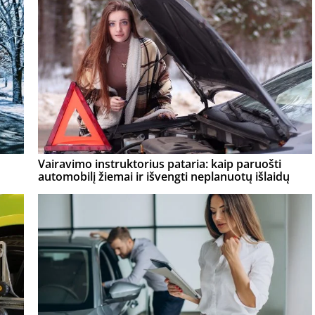
Vairavimo instruktorius pataria: kaip paruošti
automobilį žiemai ir išvengti neplanuotų išlaidų