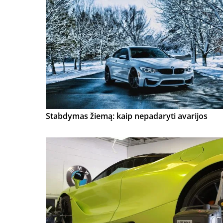
Stabdymas žiemą: kaip nepadaryti avarijos