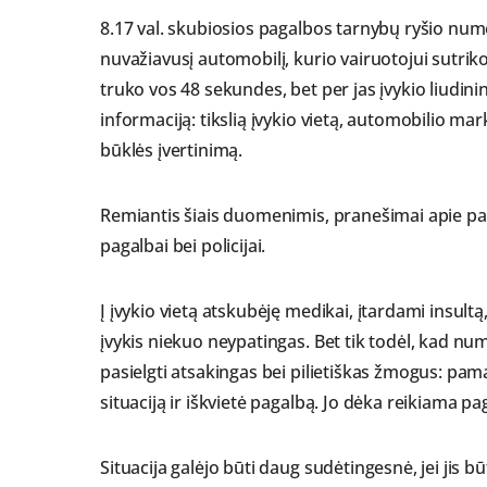
8.17 val. skubiosios pagalbos tarnybų ryšio nu
nuvažiavusį automobilį, kurio vairuotojui sutri
truko vos 48 sekundes, bet per jas įvykio liudini
informaciją: tikslią įvykio vietą, automobilio mar
būklės įvertinimą.
Remiantis šiais duomenimis, pranešimai apie pag
pagalbai bei policijai.
Į įvykio vietą atskubėję medikai, įtardami insultą,
įvykis niekuo neypatingas. Bet tik todėl, kad num
pasielgti atsakingas bei pilietiškas žmogus: pam
situaciją ir iškvietė pagalbą. Jo dėka reikiama paga
Situacija galėjo būti daug sudėtingesnė, jei jis b