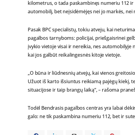
kilometrus, o tada paskambinęs numeriu 112 ir 
automobilį, bet neįsidėmėjęs nei jo markės, nei 
Pasak BPC specialistų, tokiu atveju, kai netur
pagalbos tarnyboms: policijai, priešgaisrinei gel
įvykio vietoje visai ir nereikia, nes automobilyj
kai jos galbūt reikalingesnės kitoje vietoje.
„O būna ir liūdnesnių atvejų, kai vienos greito
Užuot iš karto išsiuntus reikiamą pajėgų kiekį, 
situacijose ir taip brangų laiką“, – rašoma prane
Todėl Bendrasis pagalbos centras yra labai dėkin
galo: ne tik paskambina numeriu 112, bet ir sute