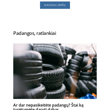
DAUGIAU ĮRAŠŲ
Padangos, ratlankiai
Ar dar nepasikeitėte padangų? Štai ką
turėtumėte daryti dabar