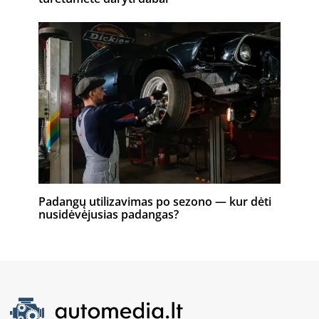
Padangų utilizavimas po sezono — kur dėti
nusidėvėjusias padangas?