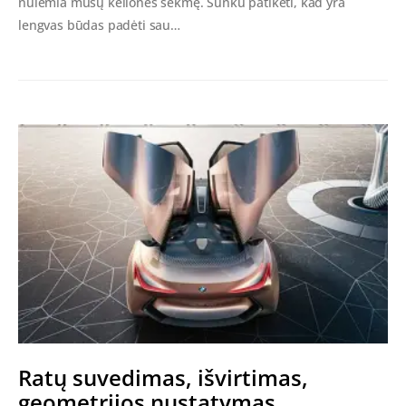
nulemia mūsų kelionės sėkmę. Sunku patikėti, kad yra
lengvas būdas padėti sau…
Ratų suvedimas, išvirtimas,
geometrijos nustatymas