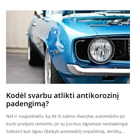
Kodėl svarbu atlikti antikorozinį
padengimą?
Net ir naujutėlaitis, ką tik iš salono išvarytas automobilis po
kurio prašysis remonto, jei su juo bus elgiamasi neatsakingai.
Siekiant kuo ilgiau išlaikyti automobilį nepažeistą, vertėtų…