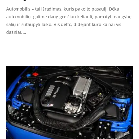
Automobilis – tai išradimas, kuris pakeitė pasaulį. Dėka
automobilių, galime daug greičiau keliauti, pamatyti daugybę
šalių ir sutaupyti laiko. Vis dėlto, didėjant kuro kainai vis
dažniau…