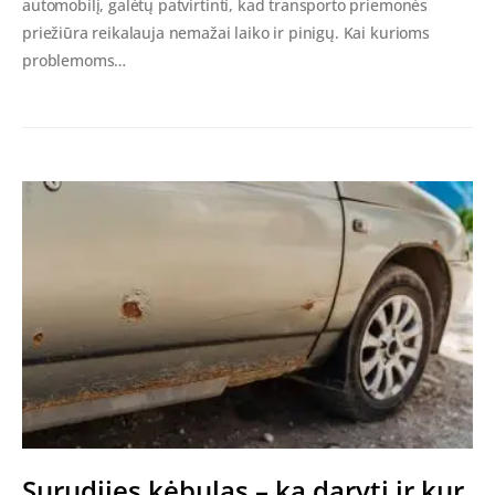
automobilį, galėtų patvirtinti, kad transporto priemonės
priežiūra reikalauja nemažai laiko ir pinigų. Kai kurioms
problemoms…
Surudijęs kėbulas – ką daryti ir kur