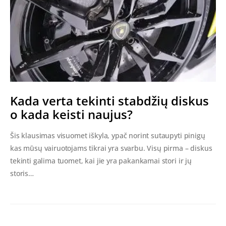
Kada verta tekinti stabdžių diskus
o kada keisti naujus?
Šis klausimas visuomet iškyla, ypač norint sutaupyti pinigų
kas mūsų vairuotojams tikrai yra svarbu. Visų pirma – diskus
tekinti galima tuomet, kai jie yra pakankamai stori ir jų
storis…