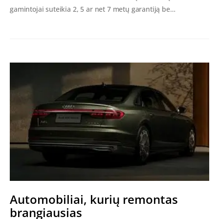
gamintojai suteikia 2, 5 ar net 7 metų garantiją be…
Automobiliai, kurių remontas
brangiausias