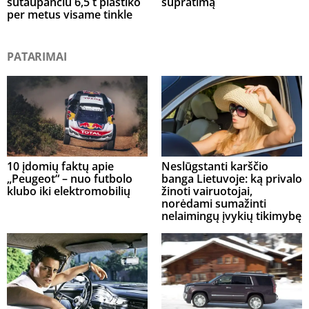
sutaupančiu 6,5 t plastiko
supratimą
per metus visame tinkle
PATARIMAI
10 įdomių faktų apie
Neslūgstanti karščio
„Peugeot“ – nuo futbolo
banga Lietuvoje: ką privalo
klubo iki elektromobilių
žinoti vairuotojai,
norėdami sumažinti
nelaimingų įvykių tikimybę