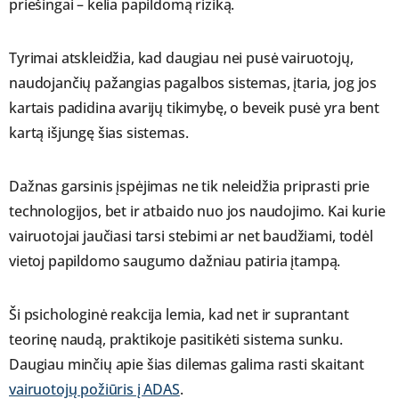
priešingai – kelia papildomą riziką.
Tyrimai atskleidžia, kad daugiau nei pusė vairuotojų,
naudojančių pažangias pagalbos sistemas, įtaria, jog jos
kartais padidina avarijų tikimybę, o beveik pusė yra bent
kartą išjungę šias sistemas.
Dažnas garsinis įspėjimas ne tik neleidžia priprasti prie
technologijos, bet ir atbaido nuo jos naudojimo. Kai kurie
vairuotojai jaučiasi tarsi stebimi ar net baudžiami, todėl
vietoj papildomo saugumo dažniau patiria įtampą.
Ši psichologinė reakcija lemia, kad net ir suprantant
teorinę naudą, praktikoje pasitikėti sistema sunku.
Daugiau minčių apie šias dilemas galima rasti skaitant
vairuotojų požiūris į ADAS
.