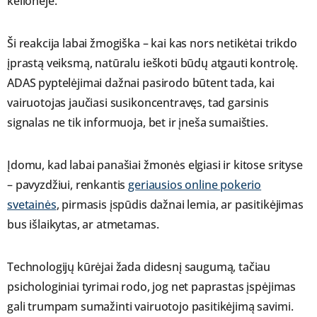
kelionėje.
Ši reakcija labai žmogiška – kai kas nors netikėtai trikdo
įprastą veiksmą, natūralu ieškoti būdų atgauti kontrolę.
ADAS pyptelėjimai dažnai pasirodo būtent tada, kai
vairuotojas jaučiasi susikoncentravęs, tad garsinis
signalas ne tik informuoja, bet ir įneša sumaišties.
Įdomu, kad labai panašiai žmonės elgiasi ir kitose srityse
– pavyzdžiui, renkantis
geriausios online pokerio
svetainės
, pirmasis įspūdis dažnai lemia, ar pasitikėjimas
bus išlaikytas, ar atmetamas.
Technologijų kūrėjai žada didesnį saugumą, tačiau
psichologiniai tyrimai rodo, jog net paprastas įspėjimas
gali trumpam sumažinti vairuotojo pasitikėjimą savimi.