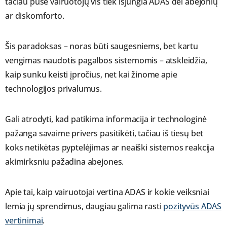
tačiau pusė vairuotojų vis tiek išjungia ADAS dėl abejonių
ar diskomforto.
Šis paradoksas – noras būti saugesniems, bet kartu
vengimas naudotis pagalbos sistemomis – atskleidžia,
kaip sunku keisti įpročius, net kai žinome apie
technologijos privalumus.
Gali atrodyti, kad patikima informacija ir technologinė
pažanga savaime privers pasitikėti, tačiau iš tiesų bet
koks netikėtas pyptelėjimas ar neaiški sistemos reakcija
akimirksniu pažadina abejones.
Apie tai, kaip vairuotojai vertina ADAS ir kokie veiksniai
lemia jų sprendimus, daugiau galima rasti
pozityvūs ADAS
vertinimai
.