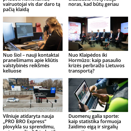
vairuotojai vis dar daro tą
noras, kad būtų geriau
pačią klaidą
Nuo šiol – nauji kontaktai
Nuo Klaipėdos iki
pranešimams apie kliūtis
Hormūzo: kaip pasaulio
valstybinės reikšmės
krizės perbraižo Lietuvos
keliuose
transportą?
Vilniuje atidaryta nauja
Duomenų galia sporte:
„PRO BRO Express“
kaip statistika formuoja
plovykla su sprendimu,
žaidimo eigą ir sirgalių