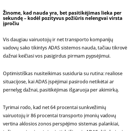
Žinome, kad nauda yra, bet pasitikėjimas lieka per
sekundę – kodėl pozityvus požiūris nelengvai virsta
įpročiu
Vis daugiau vairuotojų ir net transporto kompanijų
vadovų sako tikintys ADAS sistemos nauda, tačiau tikrovė
dažnai keičiasi vos pasigirdus pirmam pypsėjimui.
Optimistiškas nusiteikimas susiduria su rutina: realiose
situacijose, kai ADAS įspėjimai pasirodo netikėtai ar
pernelyg dažnai, pasitikėjimas išgaruoja per akimirką.
Tyrimai rodo, kad net 64 procentai sunkvežimių
vairuotojų ir 86 procentai transporto įmonių vadovų
vertina aklosios zonos perspėjimo sistemas palankiai,