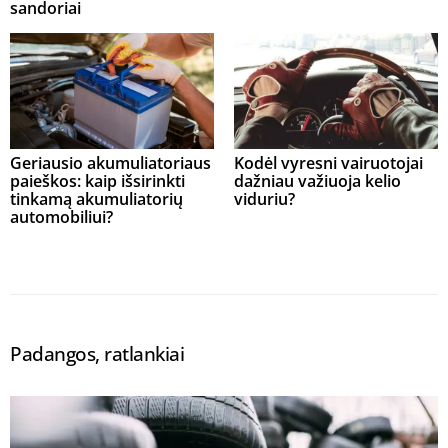
sandoriai
Geriausio akumuliatoriaus
Kodėl vyresni vairuotojai
paieškos: kaip išsirinkti
dažniau važiuoja kelio
tinkamą akumuliatorių
viduriu?
automobiliui?
Padangos, ratlankiai