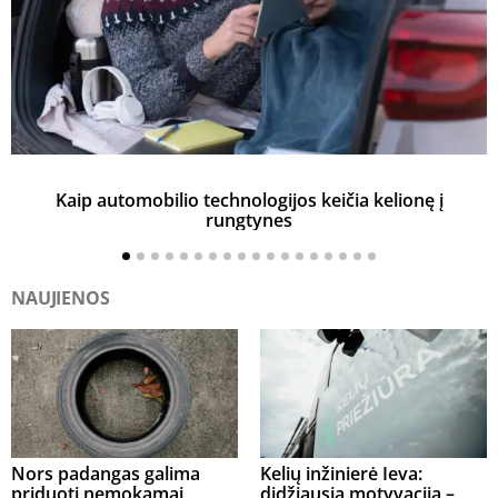
Kaip automobilio technologijos keičia kelionę į
rungtynes
NAUJIENOS
Nors padangas galima
Kelių inžinierė Ieva:
priduoti nemokamai,
didžiausia motyvacija –