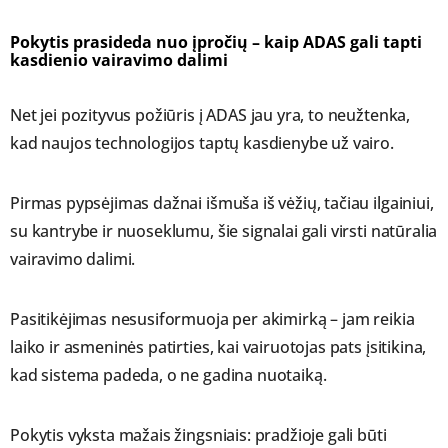
Pokytis prasideda nuo įpročių – kaip ADAS gali tapti
kasdienio vairavimo dalimi
Net jei pozityvus požiūris į ADAS jau yra, to neužtenka,
kad naujos technologijos taptų kasdienybe už vairo.
Pirmas pypsėjimas dažnai išmuša iš vėžių, tačiau ilgainiui,
su kantrybe ir nuoseklumu, šie signalai gali virsti natūralia
vairavimo dalimi.
Pasitikėjimas nesusiformuoja per akimirką – jam reikia
laiko ir asmeninės patirties, kai vairuotojas pats įsitikina,
kad sistema padeda, o ne gadina nuotaiką.
Pokytis vyksta mažais žingsniais: pradžioje gali būti