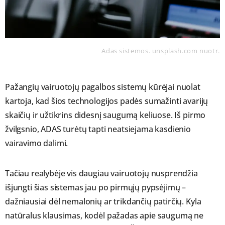
Adas sistemos. unsplash.com nuotr.
Pažangių vairuotojų pagalbos sistemų kūrėjai nuolat
kartoja, kad šios technologijos padės sumažinti avarijų
skaičių ir užtikrins didesnį saugumą keliuose. Iš pirmo
žvilgsnio, ADAS turėtų tapti neatsiejama kasdienio
vairavimo dalimi.
Tačiau realybėje vis daugiau vairuotojų nusprendžia
išjungti šias sistemas jau po pirmųjų pypsėjimų –
dažniausiai dėl nemalonių ar trikdančių patirčių. Kyla
natūralus klausimas, kodėl pažadas apie saugumą ne