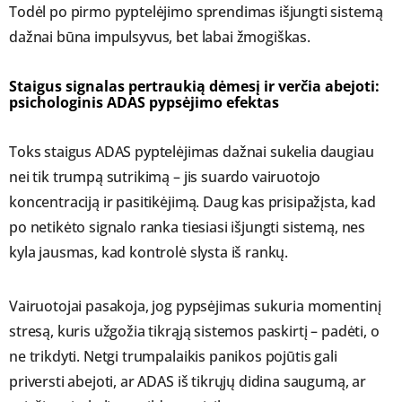
Todėl po pirmo pyptelėjimo sprendimas išjungti sistemą
dažnai būna impulsyvus, bet labai žmogiškas.
Staigus signalas pertraukią dėmesį ir verčia abejoti:
psichologinis ADAS pypsėjimo efektas
Toks staigus ADAS pyptelėjimas dažnai sukelia daugiau
nei tik trumpą sutrikimą – jis suardo vairuotojo
koncentraciją ir pasitikėjimą. Daug kas prisipažįsta, kad
po netikėto signalo ranka tiesiasi išjungti sistemą, nes
kyla jausmas, kad kontrolė slysta iš rankų.
Vairuotojai pasakoja, jog pypsėjimas sukuria momentinį
stresą, kuris užgožia tikrąją sistemos paskirtį – padėti, o
ne trikdyti. Netgi trumpalaikis panikos pojūtis gali
priversti abejoti, ar ADAS iš tikrųjų didina saugumą, ar