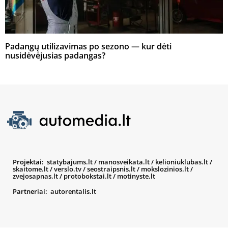
Padangų utilizavimas po sezono — kur dėti
nusidėvėjusias padangas?
Projektai:
statybajums.lt
/
manosveikata.lt
/
kelioniuklubas.lt
/
skaitome.lt
/
verslo.tv
/
seostraipsnis.lt
/
mokslozinios.lt
/
zvejosapnas.lt
/
protobokstai.lt
/
motinyste.lt
Partneriai:
autorentalis.lt