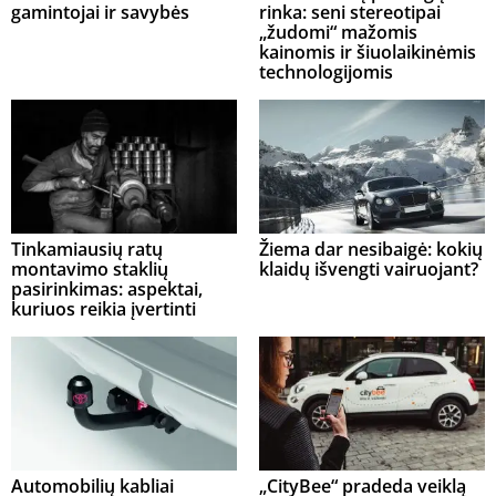
gamintojai ir savybės
rinka: seni stereotipai
„žudomi“ mažomis
kainomis ir šiuolaikinėmis
technologijomis
Tinkamiausių ratų
Žiema dar nesibaigė: kokių
montavimo staklių
klaidų išvengti vairuojant?
pasirinkimas: aspektai,
kuriuos reikia įvertinti
Automobilių kabliai
„CityBee“ pradeda veiklą