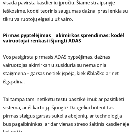
visada pavirsta kasdieniu įpročiu. Šiame straipsnyje
ieškosime, kodėl teorinis saugumas dažnai prasilenkia su
tikru vairuotojų elgesiu už vairo.
Pirmas pyptelėjimas – akimirkos sprendimas: kodėl
vairuotojai renkasi išjungti ADAS
Vos pasigirsta pirmasis ADAS pypsėjimas, dažnas
vairuotojas akimirksniu susiduria su nemalonia
staigmena – garsas ne tiek įspėja, kiek išblaško ar net
išgąsdina.
Tai tampa tarsi netikėtu testu pasitikėjimui: ar pasitikėti
sistema, ar iš karto ją išjungti? Daugeliui būtent tas
pirmas staigus garsas sukelia abejonių, ar technologija
bus pagalbininkas, ar dar vienas streso šaltinis kasdienėje