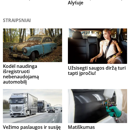
Alytuje
STRAIPSNIAI
Kodėl naudinga
Užsisegti saugos diržą turi
išregistruoti
tapti įpročiu!
nebenaudojamą
automobilį
Vežimo paslaugos ir susiję
Matiškumas