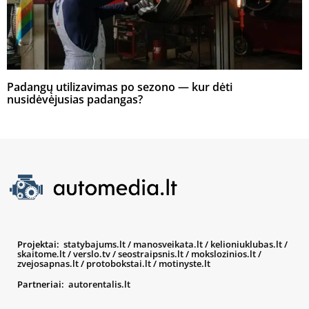
Padangų utilizavimas po sezono — kur dėti
nusidėvėjusias padangas?
Projektai:
statybajums.lt
/
manosveikata.lt
/
kelioniuklubas.lt
/
skaitome.lt
/
verslo.tv
/
seostraipsnis.lt
/
mokslozinios.lt
/
zvejosapnas.lt
/
protobokstai.lt
/
motinyste.lt
Partneriai:
autorentalis.lt