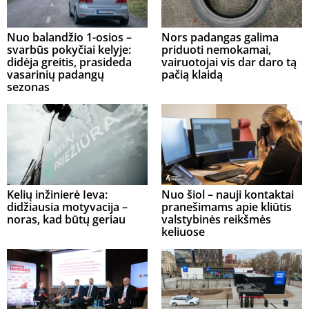
Nuo balandžio 1-osios –
Nors padangas galima
svarbūs pokyčiai kelyje:
priduoti nemokamai,
didėja greitis, prasideda
vairuotojai vis dar daro tą
vasarinių padangų
pačią klaidą
sezonas
Kelių inžinierė Ieva:
Nuo šiol – nauji kontaktai
didžiausia motyvacija –
pranešimams apie kliūtis
noras, kad būtų geriau
valstybinės reikšmės
keliuose