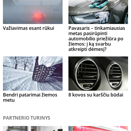
Važiavimas esant rūkui
Pavasaris – tinkamiausias
metas pasirūpinti
automobilio priežiūra po
žiemos: į ką svarbu
atkreipti dėmesį?
Bendri patarimai žiemos
8 kovos su karščiu būdai
metu
PARTNERIO TURINYS