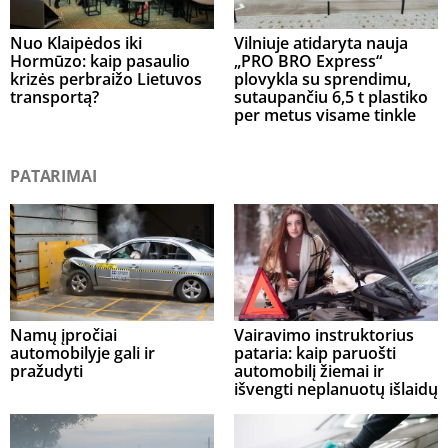
Nuo Klaipėdos iki
Vilniuje atidaryta nauja
Hormūzo: kaip pasaulio
„PRO BRO Express“
krizės perbraižo Lietuvos
plovykla su sprendimu,
transportą?
sutaupančiu 6,5 t plastiko
per metus visame tinkle
PATARIMAI
Namų įpročiai
Vairavimo instruktorius
automobilyje gali ir
pataria: kaip paruošti
pražudyti
automobilį žiemai ir
išvengti neplanuotų išlaidų