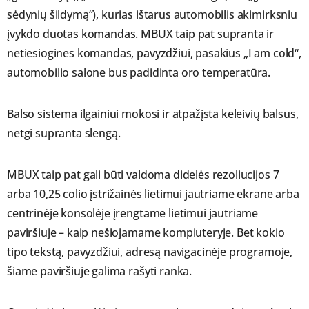
sėdynių šildymą“), kurias ištarus automobilis akimirksniu
įvykdo duotas komandas. MBUX taip pat supranta ir
netiesiogines komandas, pavyzdžiui, pasakius „I am cold“,
automobilio salone bus padidinta oro temperatūra.
Balso sistema ilgainiui mokosi ir atpažįsta keleivių balsus,
netgi supranta slengą.
MBUX taip pat gali būti valdoma didelės rezoliucijos 7
arba 10,25 colio įstrižainės lietimui jautriame ekrane arba
centrinėje konsolėje įrengtame lietimui jautriame
paviršiuje – kaip nešiojamame kompiuteryje. Bet kokio
tipo tekstą, pavyzdžiui, adresą navigacinėje programoje,
šiame paviršiuje galima rašyti ranka.