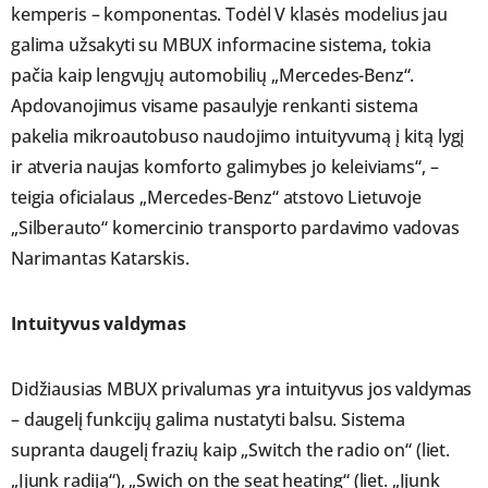
kemperis – komponentas. Todėl V klasės modelius jau
galima užsakyti su MBUX informacine sistema, tokia
pačia kaip lengvųjų automobilių „Mercedes-Benz“.
Apdovanojimus visame pasaulyje renkanti sistema
pakelia mikroautobuso naudojimo intuityvumą į kitą lygį
ir atveria naujas komforto galimybes jo keleiviams“, –
teigia oficialaus „Mercedes-Benz“ atstovo Lietuvoje
„Silberauto“ komercinio transporto pardavimo vadovas
Narimantas Katarskis.
Intuityvus valdymas
Didžiausias MBUX privalumas yra intuityvus jos valdymas
– daugelį funkcijų galima nustatyti balsu. Sistema
supranta daugelį frazių kaip „Switch the radio on“ (liet.
„Įjunk radiją“), „Swich on the seat heating“ (liet. „Įjunk