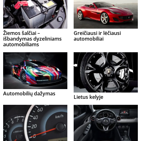
Žiemos šalčiai –
Greičiausi ir lėčiausi
išbandymas dyzeliniams
automobiliai
automobiliams
Automobilių dažymas
Lietus kelyje