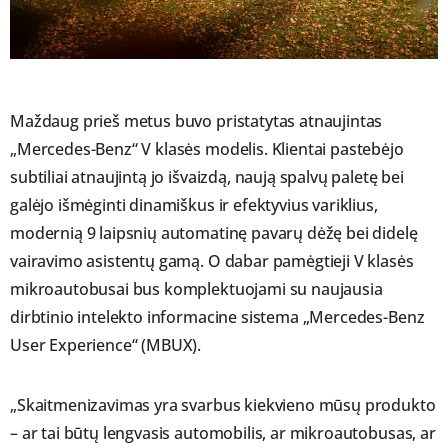
Maždaug prieš metus buvo pristatytas atnaujintas
„Mercedes-Benz“ V klasės modelis. Klientai pastebėjo
subtiliai atnaujintą jo išvaizdą, naują spalvų paletę bei
galėjo išmėginti dinamiškus ir efektyvius variklius,
modernią 9 laipsnių automatinę pavarų dėžę bei didelę
vairavimo asistentų gamą. O dabar pamėgtieji V klasės
mikroautobusai bus komplektuojami su naujausia
dirbtinio intelekto informacine sistema „Mercedes-Benz
User Experience“ (MBUX).
„Skaitmenizavimas yra svarbus kiekvieno mūsų produkto
– ar tai būtų lengvasis automobilis, ar mikroautobusas, ar