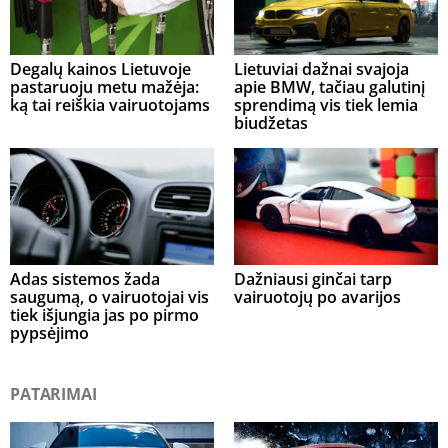
Degalų kainos Lietuvoje
Lietuviai dažnai svajoja
pastaruoju metu mažėja:
apie BMW, tačiau galutinį
ką tai reiškia vairuotojams
sprendimą vis tiek lemia
biudžetas
Adas sistemos žada
Dažniausi ginčai tarp
saugumą, o vairuotojai vis
vairuotojų po avarijos
tiek išjungia jas po pirmo
pypsėjimo
PATARIMAI