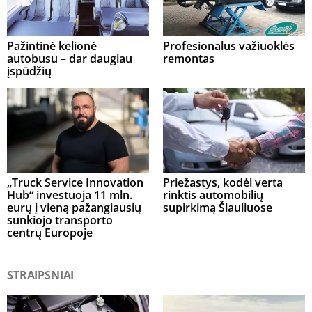
Pažintinė kelionė
Profesionalus važiuoklės
autobusu – dar daugiau
remontas
įspūdžių
„Truck Service Innovation
Priežastys, kodėl verta
Hub“ investuoja 11 mln.
rinktis automobilių
eurų į vieną pažangiausių
supirkimą Šiauliuose
sunkiojo transporto
centrų Europoje
STRAIPSNIAI