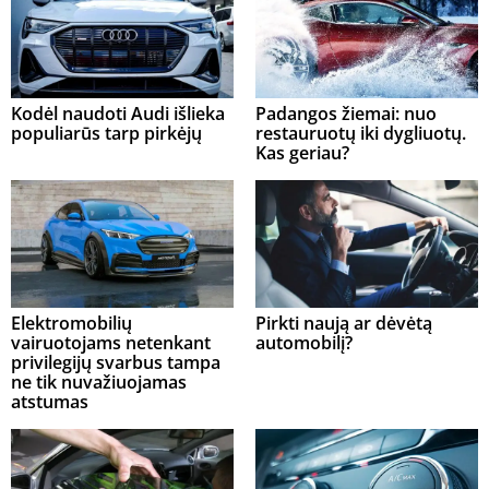
Kodėl naudoti Audi išlieka
Padangos žiemai: nuo
populiarūs tarp pirkėjų
restauruotų iki dygliuotų.
Kas geriau?
Elektromobilių
Pirkti naują ar dėvėtą
vairuotojams netenkant
automobilį?
privilegijų svarbus tampa
ne tik nuvažiuojamas
atstumas