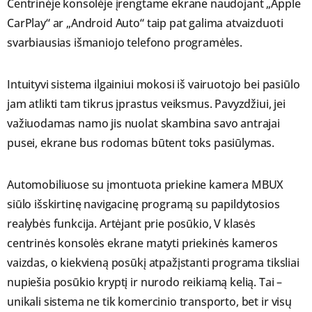
Centrinėje konsolėje įrengtame ekrane naudojant „Apple
CarPlay“ ar „Android Auto“ taip pat galima atvaizduoti
svarbiausias išmaniojo telefono programėles.
Intuityvi sistema ilgainiui mokosi iš vairuotojo bei pasiūlo
jam atlikti tam tikrus įprastus veiksmus. Pavyzdžiui, jei
važiuodamas namo jis nuolat skambina savo antrajai
pusei, ekrane bus rodomas būtent toks pasiūlymas.
Automobiliuose su įmontuota priekine kamera MBUX
siūlo išskirtinę navigacinę programą su papildytosios
realybės funkcija. Artėjant prie posūkio, V klasės
centrinės konsolės ekrane matyti priekinės kameros
vaizdas, o kiekvieną posūkį atpažįstanti programa tiksliai
nupiešia posūkio kryptį ir nurodo reikiamą kelią. Tai –
unikali sistema ne tik komercinio transporto, bet ir visų