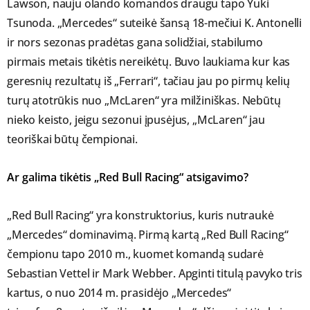
Lawson, nauju olando komandos draugu tapo Yuki
Tsunoda. „Mercedes“ suteikė šansą 18-mečiui K. Antonelli
ir nors sezonas pradėtas gana solidžiai, stabilumo
pirmais metais tikėtis nereikėtų. Buvo laukiama kur kas
geresnių rezultatų iš „Ferrari“, tačiau jau po pirmų kelių
turų atotrūkis nuo „McLaren“ yra milžiniškas. Nebūtų
nieko keisto, jeigu sezonui įpusėjus, „McLaren“ jau
teoriškai būtų čempionai.
Ar galima tikėtis „Red Bull Racing“ atsigavimo?
„Red Bull Racing“ yra konstruktorius, kuris nutraukė
„Mercedes“ dominavimą. Pirmą kartą „Red Bull Racing“
čempionu tapo 2010 m., kuomet komandą sudarė
Sebastian Vettel ir Mark Webber. Apginti titulą pavyko tris
kartus, o nuo 2014 m. prasidėjo „Mercedes“