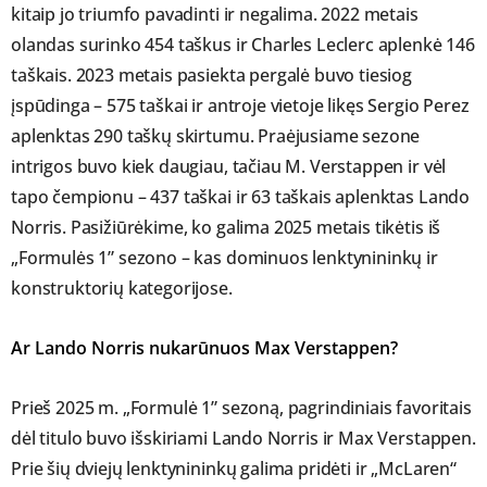
kitaip jo triumfo pavadinti ir negalima. 2022 metais
olandas surinko 454 taškus ir Charles Leclerc aplenkė 146
taškais. 2023 metais pasiekta pergalė buvo tiesiog
įspūdinga – 575 taškai ir antroje vietoje likęs Sergio Perez
aplenktas 290 taškų skirtumu. Praėjusiame sezone
intrigos buvo kiek daugiau, tačiau M. Verstappen ir vėl
tapo čempionu – 437 taškai ir 63 taškais aplenktas Lando
Norris. Pasižiūrėkime, ko galima 2025 metais tikėtis iš
„Formulės 1” sezono – kas dominuos lenktynininkų ir
konstruktorių kategorijose.
Ar Lando Norris nukarūnuos Max Verstappen?
Prieš 2025 m. „Formulė 1” sezoną, pagrindiniais favoritais
dėl titulo buvo išskiriami Lando Norris ir Max Verstappen.
Prie šių dviejų lenktynininkų galima pridėti ir „McLaren“