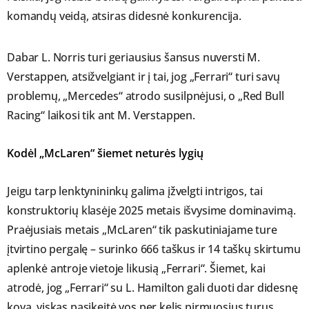
komandų veidą, atsiras didesnė konkurencija.
Dabar L. Norris turi geriausius šansus nuversti M.
Verstappen, atsižvelgiant ir į tai, jog „Ferrari“ turi savų
problemų, „Mercedes“ atrodo susilpnėjusi, o „Red Bull
Racing“ laikosi tik ant M. Verstappen.
Kodėl „McLaren“ šiemet neturės lygių
Jeigu tarp lenktynininkų galima įžvelgti intrigos, tai
konstruktorių klasėje 2025 metais išvysime dominavimą.
Praėjusiais metais „McLaren“ tik paskutiniajame ture
įtvirtino pergalę – surinko 666 taškus ir 14 taškų skirtumu
aplenkė antroje vietoje likusią „Ferrari“. Šiemet, kai
atrodė, jog „Ferrari“ su L. Hamilton gali duoti dar didesnę
kovą, viskas pasikeitė vos per kelis pirmuosius turus.