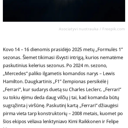
Asociatyvi nuotrauka / Freepik.com
Kovo 14 – 16 dienomis prasidėjo 2025 metų „Formulės 1”
sezonas. Šiemet tikimasi išvysti intrigą, kurios nematėme
paskutinius kelerius sezonus. Po 2024 m. sezono,
„Mercedes“ paliko ilgametis komandos narys – Lewis
Hamilton. Daugkartinis „F1” čempionas persikėlė į
„Ferrari“, kur sudarys duetą su Charles Leclerc. „Ferrari“
su tokiu ėjimu deda daug vilčių į tai, kad komanda būtų
sugrąžinta į viršūnę. Paskutinį kartą „Ferrari“ džiaugėsi
pirma vieta tarp konstruktorių – 2008 metais, kuomet po
šios ekipos vėliava lenktyniavo Kimi Raikkonen ir Felipe