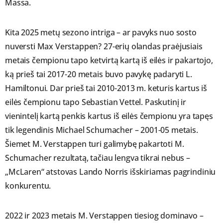
Massa.
Kita 2025 metų sezono intriga – ar pavyks nuo sosto
nuversti Max Verstappen? 27-erių olandas praėjusiais
metais čempionu tapo ketvirtą kartą iš eilės ir pakartojo,
ką prieš tai 2017-20 metais buvo pavykę padaryti L.
Hamiltonui. Dar prieš tai 2010-2013 m. keturis kartus iš
eilės čempionu tapo Sebastian Vettel. Paskutinį ir
vienintelį kartą penkis kartus iš eilės čempionu yra tapęs
tik legendinis Michael Schumacher – 2001-05 metais.
Šiemet M. Verstappen turi galimybę pakartoti M.
Schumacher rezultatą, tačiau lengva tikrai nebus –
„McLaren“ atstovas Lando Norris išskiriamas pagrindiniu
konkurentu.
2022 ir 2023 metais M. Verstappen tiesiog dominavo –