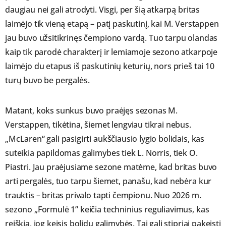
daugiau nei gali atrodyti. Visgi, per šią atkarpą britas
laimėjo tik vieną etapą – patį paskutinį, kai M. Verstappen
jau buvo užsitikrinęs čempiono vardą. Tuo tarpu olandas
kaip tik parodė charakterį ir lemiamoje sezono atkarpoje
laimėjo du etapus iš paskutinių keturių, nors prieš tai 10
turų buvo be pergalės.
Matant, koks sunkus buvo praėjęs sezonas M.
Verstappen, tikėtina, šiemet lengviau tikrai nebus.
„McLaren“ gali pasigirti aukščiausio lygio bolidais, kas
suteikia papildomas galimybes tiek L. Norris, tiek O.
Piastri. Jau praėjusiame sezone matėme, kad britas buvo
arti pergalės, tuo tarpu šiemet, panašu, kad nebėra kur
trauktis – britas privalo tapti čempionu. Nuo 2026 m.
sezono „Formulė 1” keičia techninius reguliavimus, kas
reiškia, jog keisis bolidų galimybės. Tai gali stipriai pakeisti