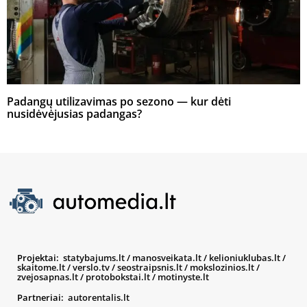
Padangų utilizavimas po sezono — kur dėti
nusidėvėjusias padangas?
Projektai:
statybajums.lt
/
manosveikata.lt
/
kelioniuklubas.lt
/
skaitome.lt
/
verslo.tv
/
seostraipsnis.lt
/
mokslozinios.lt
/
zvejosapnas.lt
/
protobokstai.lt
/
motinyste.lt
Partneriai:
autorentalis.lt