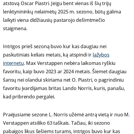
atstovą Oscar Piastri. Jeigu bent vienas iš šių trijų
lenktynininkų nelaimėtų 2025 m. sezono, būtų galima
laikyti viena didžiausių pastarojo dešimtmečio
staigmena.
Intrigos prieš sezoną buvo kur kas daugiau nei
paskutiniais keliais metais, ką atspindi ir
lažybos
internetu
. Max Verstappen nebėra laikomas ryškiu
favoritu, kaip buvo 2023 ar 2024 metais. Šiemet daugiau
šansų nei olandui skiriama net O. Piastri, o pagrindiniu
favoritu įvardijamas britas Lando Norris, kuris, panašu,
kad pribrendo pergalei.
Praėjusiame sezone L. Norris užėmė antrą vietą ir nuo M.
Verstappen atsiliko 63 taškais. Tačiau, iki sezono
pabaigos likus šešiems turams, intrigos buvo kur kas