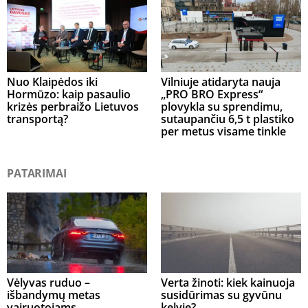
Nuo Klaipėdos iki
Vilniuje atidaryta nauja
Hormūzo: kaip pasaulio
„PRO BRO Express“
krizės perbraižo Lietuvos
plovykla su sprendimu,
transportą?
sutaupančiu 6,5 t plastiko
per metus visame tinkle
PATARIMAI
Vėlyvas ruduo –
Verta žinoti: kiek kainuoja
išbandymų metas
susidūrimas su gyvūnu
vairuotojams
kelyje?