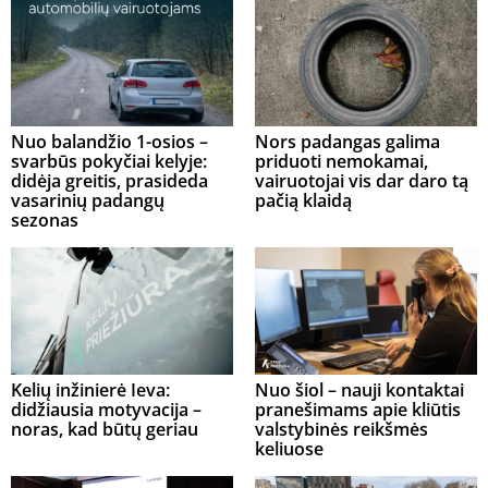
Nuo balandžio 1-osios –
Nors padangas galima
svarbūs pokyčiai kelyje:
priduoti nemokamai,
didėja greitis, prasideda
vairuotojai vis dar daro tą
vasarinių padangų
pačią klaidą
sezonas
Kelių inžinierė Ieva:
Nuo šiol – nauji kontaktai
didžiausia motyvacija –
pranešimams apie kliūtis
noras, kad būtų geriau
valstybinės reikšmės
keliuose