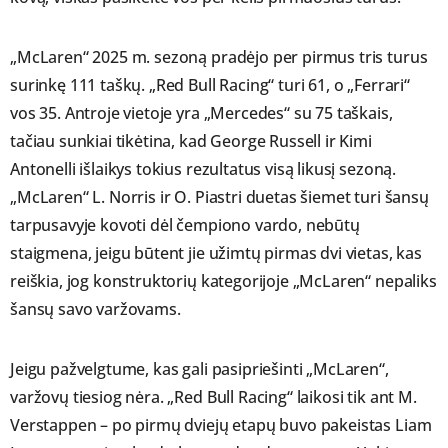
„McLaren“ 2025 m. sezoną pradėjo per pirmus tris turus
surinkę 111 taškų. „Red Bull Racing“ turi 61, o „Ferrari“
vos 35. Antroje vietoje yra „Mercedes“ su 75 taškais,
tačiau sunkiai tikėtina, kad George Russell ir Kimi
Antonelli išlaikys tokius rezultatus visą likusį sezoną.
„McLaren“ L. Norris ir O. Piastri duetas šiemet turi šansų
tarpusavyje kovoti dėl čempiono vardo, nebūtų
staigmena, jeigu būtent jie užimtų pirmas dvi vietas, kas
reiškia, jog konstruktorių kategorijoje „McLaren“ nepaliks
šansų savo varžovams.
Jeigu pažvelgtume, kas gali pasipriešinti „McLaren“,
varžovų tiesiog nėra. „Red Bull Racing“ laikosi tik ant M.
Verstappen – po pirmų dviejų etapų buvo pakeistas Liam