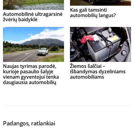
Kas gali tamsinti
Automobilinė ultragarsinė
automobilių langus?
žvėrių baidyklė
Naujas tyrimas parodė,
Žiemos šalčiai –
kurioje pasaulio šalyje
išbandymas dyzeliniams
vienam gyventojui tenka
automobiliams
daugiausia automobilių
Padangos, ratlankiai