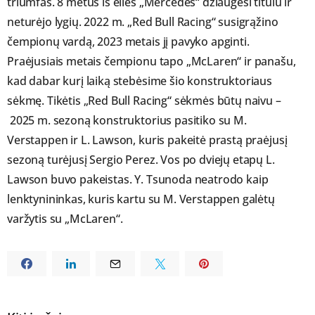
triumfas. 8 metus iš eilės „Mercedes“ džiaugėsi titulu ir
neturėjo lygių. 2022 m. „Red Bull Racing“ susigrąžino
čempionų vardą, 2023 metais jį pavyko apginti.
Praėjusiais metais čempionu tapo „McLaren“ ir panašu,
kad dabar kurį laiką stebėsime šio konstruktoriaus
sėkmę. Tikėtis „Red Bull Racing“ sėkmės būtų naivu –
2025 m. sezoną konstruktorius pasitiko su M.
Verstappen ir L. Lawson, kuris pakeitė prastą praėjusį
sezoną turėjusį Sergio Perez. Vos po dviejų etapų L.
Lawson buvo pakeistas. Y. Tsunoda neatrodo kaip
lenktynininkas, kuris kartu su M. Verstappen galėtų
varžytis su „McLaren“.