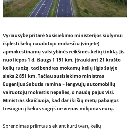
Vyriausybė pritarė Susisiekimo ministerijos siūlymui
išplėsti kelių naudotojo mokesčiu (vinjete)
apmokestinamų valstybinės reikšmės kelių tinklą. Jis
nuo liepos 1 d. išaugs 1 151 km, įtraukiant 21 krašto
kelių ruožą, tad bendras mokamų kelių ilgis šalyje
sieks 2 851 km.
Tačiau susisiekimo ministras
Eugenijus Sabutis ramina – lengvųjų automobilių
vairuotojų mokestis nepalies, o naudą pajus visi.
Ministras skaičiuoja, kad dar iki šių metų pabaigos
tiesiogiai į kelius sugrįš ne vienas milijonas eurų.
Sprendimas priimtas siekiant kurti tvarų kelių