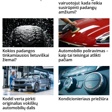
vairuotojui: kada reikia
susirūpinti padangų
amžiumi?
Kokios padangos
Automobilio poliravimas –
tinkamiausios lietuviškai
kaip tai teisingai atlikti
žiemai?
pačiam
Kodėl verta pirkti
Kondicionieriaus priežiūra
originalias vokiškų
automobilių dalis