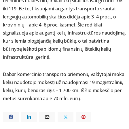
techninės būklės tiltų ir viadukų skaičius išaugo nuo 108
iki 119. Be to, fiksuojami augantys transporto srautai:
lengvųjų automobilių skaičius didėja apie 3–4 proc., o
krovininių – apie 4–6 proc. kasmet. Šie rodikliai
signalizuoja apie augantį kelių infrastruktūros naudojimą,
kuris lemia blogėjančią kelių būklę, o tai patvirtina
būtinybę ieškoti papildomų finansinių išteklių kelių
infrastruktūrai gerinti.
Dabar komercinio transporto priemonių valdytojai moka
kelių naudotojo mokestį už naudojimąsi 19 magistralinių
kelių, kurių bendras ilgis – 1 700 km. Iš šio mokesčio per
metus surenkama apie 70 mln. eurų.