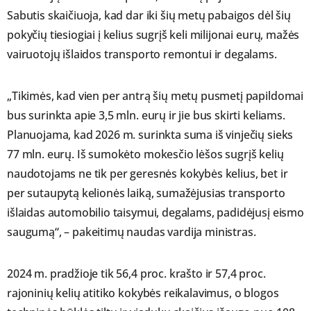
Sabutis skaičiuoja, kad dar iki šių metų pabaigos dėl šių
pokyčių tiesiogiai į kelius sugrįš keli milijonai eurų, mažės
vairuotojų išlaidos transporto remontui ir degalams.
„Tikimės, kad vien per antrą šių metų pusmetį papildomai
bus surinkta apie 3,5 mln. eurų ir jie bus skirti keliams.
Planuojama, kad 2026 m. surinkta suma iš vinječių sieks
77 mln. eurų. Iš sumokėto mokesčio lėšos sugrįš kelių
naudotojams ne tik per geresnės kokybės kelius, bet ir
per sutaupytą kelionės laiką, sumažėjusias transporto
išlaidas automobilio taisymui, degalams, padidėjusį eismo
saugumą“, – pakeitimų naudas vardija ministras.
2024 m. pradžioje tik 56,4 proc. krašto ir 57,4 proc.
rajoninių kelių atitiko kokybės reikalavimus, o blogos