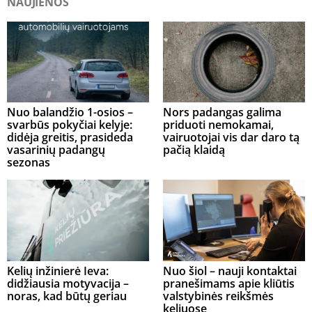
NAUJIENOS
Nuo balandžio 1-osios –
Nors padangas galima
svarbūs pokyčiai kelyje:
priduoti nemokamai,
didėja greitis, prasideda
vairuotojai vis dar daro tą
vasarinių padangų
pačią klaidą
sezonas
Kelių inžinierė Ieva:
Nuo šiol – nauji kontaktai
didžiausia motyvacija –
pranešimams apie kliūtis
noras, kad būtų geriau
valstybinės reikšmės
keliuose