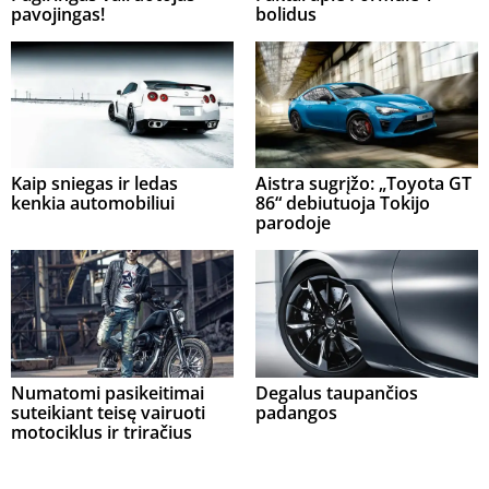
pavojingas!
bolidus
Kaip sniegas ir ledas
Aistra sugrįžo: „Toyota GT
kenkia automobiliui
86“ debiutuoja Tokijo
parodoje
Numatomi pasikeitimai
Degalus taupančios
suteikiant teisę vairuoti
padangos
motociklus ir triračius