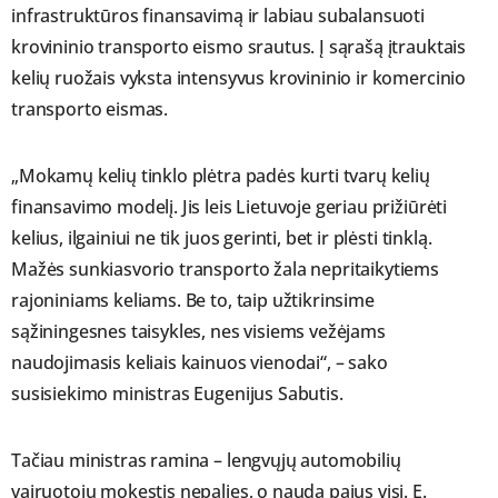
infrastruktūros finansavimą ir labiau subalansuoti
krovininio transporto eismo srautus. Į sąrašą įtrauktais
kelių ruožais vyksta intensyvus krovininio ir komercinio
transporto eismas.
„Mokamų kelių tinklo plėtra padės kurti tvarų kelių
finansavimo modelį. Jis leis Lietuvoje geriau prižiūrėti
kelius, ilgainiui ne tik juos gerinti, bet ir plėsti tinklą.
Mažės sunkiasvorio transporto žala nepritaikytiems
rajoniniams keliams. Be to, taip užtikrinsime
sąžiningesnes taisykles, nes visiems vežėjams
naudojimasis keliais kainuos vienodai“, – sako
susisiekimo ministras Eugenijus Sabutis.
Tačiau ministras ramina – lengvųjų automobilių
vairuotojų mokestis nepalies, o naudą pajus visi. E.