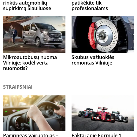
rinktis automobilių
patikėkite tik
supirkimą Šiauliuose
profesionalams
Mikroautobusų nuoma
Skubus važiuoklės
Vilniuje: kodėl verta
remontas Vilniuje
nuomotis?
STRAIPSNIAI
Pagiringas vairuotojas –
Faktai apie Formulė 1