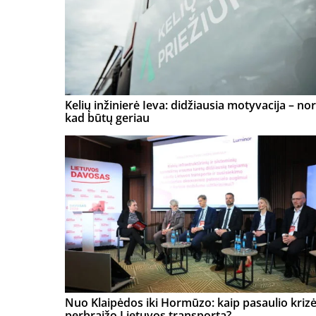
Kelių inžinierė Ieva: didžiausia motyvacija – nor
kad būtų geriau
Nuo Klaipėdos iki Hormūzo: kaip pasaulio kriz
perbraižo Lietuvos transportą?