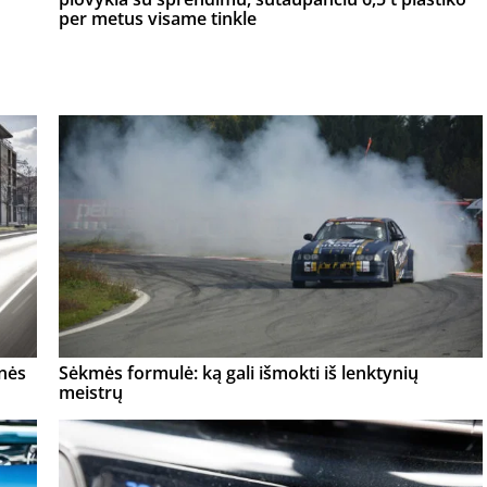
per metus visame tinkle
onės
Sėkmės formulė: ką gali išmokti iš lenktynių
meistrų