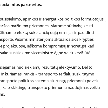
 socialinius partnerius.
 susisiekimo, aplinkos ir energetikos politikos formuotojus į
 taršos mažinimo priemones. Matome būtinybę keisti
šiltnamio efektą sukeliančių dujų emisijas ir padidinti
nsporte. Visoms ministerijoms aktualios šios krypties
se projektuose, ieškome kompromisų ir norėtųsi, kad
– sako susisiekimo viceministrė Agnė Vaiciukevičiūtė.
siejamas nuo siekiamų rezultatų efektyvumo. Dėl to
 ir kuriamas įrankis – transporto teršalų suskirstymo
transporto politikos sistemą, skirtingų priemonių poveikį
ti, kaip skirtingų transporto priemonių naudojimas veikia
ms.