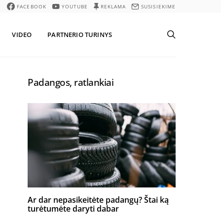
FACEBOOK
YOUTUBE
REKLAMA
SUSISIEKIME
VIDEO
PARTNERIO TURINYS
Padangos, ratlankiai
Ar dar nepasikeitėte padangų? Štai ką
turėtumėte daryti dabar