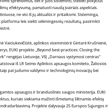
riimti sprendimus, bet ir juos sisteminti, stebėti pokyčius
dimų efektyvumą, pamatuoti naudą įvairiais aspektais.
iuose, ne visi iš jų aktualūs ir pritaikomi. Sisteminga,
latforma leis siekti sėkmingesnių rezultatų, pasirinkti
istrė.
ė Vaiciukevičiūtė, aplinkos viceministrė Gintarė Krušnienė,
erys, EUKI projekto „Beyond best-practices: Closing the
k“ rengėjas Lietuvoje, VšĮ „Darnaus vystymosi centras“
atstovai iš LR Seimo Aplinkos apsaugos komiteto, Žaliosios
, taip pat judumo valdymo ir technologinių inovacijų bei
, gamtos apsaugos ir branduolinės saugos ministerija. EUKI
jektus, kuriais siekiama mažinti išmetamą šiltnamio efektą
į bendradarbiavimą. Projekte dalyvauja 25 Europos Sąjungos ir