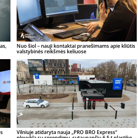
as,
Nuo šiol – nauji kontaktai pranešimams apie kliūtis
valstybinės reikšmės keliuose
ės
Vilniuje atidaryta nauja „PRO BRO Express“
plovykla su sprendimu, sutaupančiu 6,5 t plastiko