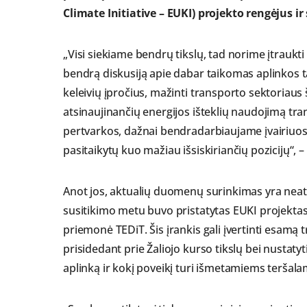
Climate Initiative – EUKI) projekto rengėjus ir
„Visi siekiame bendrų tikslų, tad norime įtraukti
bendrą diskusiją apie dabar taikomas aplinkos
keleivių įpročius, mažinti transporto sektoriaus 
atsinaujinančių energijos išteklių naudojimą tra
pertvarkos, dažnai bendradarbiaujame įvairiuo
pasitaikytų kuo mažiau išsiskiriančių pozicijų“, 
Anot jos, aktualių duomenų surinkimas yra neat
susitikimo metu buvo pristatytas EUKI projektas
priemonė TEDiT. Šis įrankis gali įvertinti esamą 
prisidedant prie Žaliojo kurso tikslų bei nustaty
aplinką ir kokį poveikį turi išmetamiems teršala