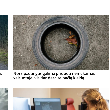
e:
Nors padangas galima priduoti nemokamai,
vairuotojai vis dar daro tą pačią klaidą