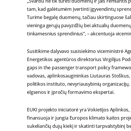
„Svarbu ne tik turėti duomenų ir jais remiantis p
tam, kad galėtumėm įvertinti įgyvendintų spren
Turime begalę duomenų, tačiau skirtinguose šaltin
vieninga gerųjų pavyzdžių bei aktualių duomenų p
tinkamesnius sprendinius“, – akcentuoja vicemin
Susitikime dalyvavo susisiekimo viceministrė Agn
Energetikos agentūros direktorius Virgilijus Pod
gaps in the passenger transport policy framewor
vadovas, aplinkosaugininkas Liutauras Stoškus, 
politikos instituto, nevyriausybinių organizacijų
elgsenos ir įpročių formavimo ekspertai.
EUKI projekto iniciatorė yra Vokietijos Aplinkos
finansuoja ir jungia Europos klimato kaitos pro
sukeliančių dujų kiekį ir skatinti tarpvalstybin