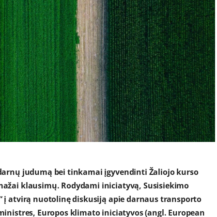
 darnų judumą bei tinkamai įgyvendinti Žaliojo kurso
emažai klausimų. Rodydami iniciatyvą, Susisiekimo
“ į atvirą nuotolinę diskusiją apie darnaus transporto
eministres, Europos klimato iniciatyvos (angl. European