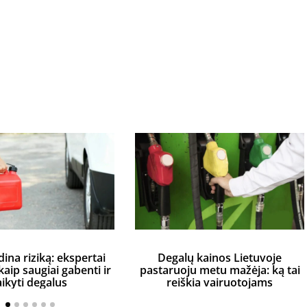
dina riziką: ekspertai
Degalų kainos Lietuvoje
aip saugiai gabenti ir
pastaruoju metu mažėja: ką tai
aikyti degalus
reiškia vairuotojams