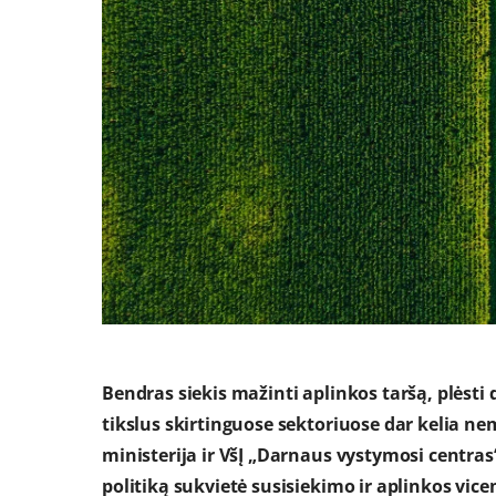
Bendras siekis mažinti aplinkos taršą, plėsti
tikslus skirtinguose sektoriuose dar kelia n
ministerija ir VšĮ „Darnaus vystymosi centras
politiką sukvietė susisiekimo ir aplinkos vic