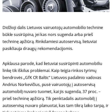
Didžioji dalis Lietuvos vairuotojų automobilio technine
būkle susirūpina, jei kas nors sugenda arba prieš
techninę apžiūrą. Rinkdamiesi autoservisą, lietuviai
pasikliauja draugų rekomendacijomis.
Apklausa parodė, kad lietuviai susirūpinti automobiliu
linkę tik iškilus problemai. Kaip teigia rinkos tyrimų
bendrovės „GfK CR Baltic“ Lietuvos padalinio vadovas
Andrius Norkevičius, pusė vairuotojų į autoservisą
automobilį nuvaro tuomet, kai jis sugenda, 37 proc. –
prieš techninę apžiūrą. Tik penktadalis automobilį į
autoservisą nuvaro planuotai, kas tam tikrą laiko tarpą, ir