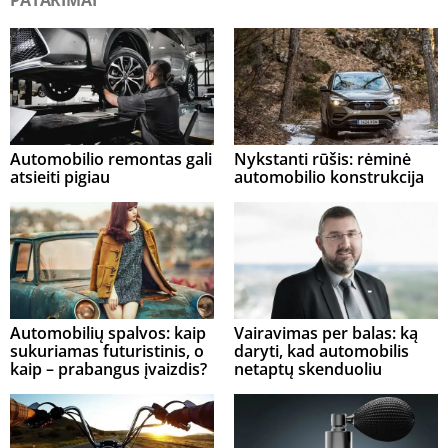
PATARIMAI
Automobilio remontas gali
Nykstanti rūšis: rėminė
atsieiti pigiau
automobilio konstrukcija
Automobilių spalvos: kaip
Vairavimas per balas: ką
sukuriamas futuristinis, o
daryti, kad automobilis
kaip – prabangus įvaizdis?
netaptų skenduoliu