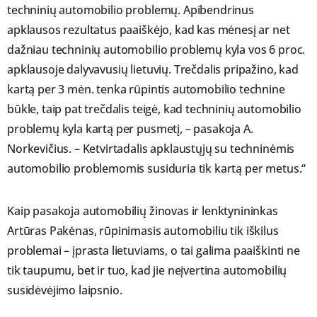
techninių automobilio problemų. Apibendrinus
apklausos rezultatus paaiškėjo, kad kas mėnesį ar net
dažniau techninių automobilio problemų kyla vos 6 proc.
apklausoje dalyvavusių lietuvių. Trečdalis pripažino, kad
kartą per 3 mėn. tenka rūpintis automobilio technine
būkle, taip pat trečdalis teigė, kad techninių automobilio
problemų kyla kartą per pusmetį, – pasakoja A.
Norkevičius. – Ketvirtadalis apklaustųjų su techninėmis
automobilio problemomis susiduria tik kartą per metus.“
Kaip pasakoja automobilių žinovas ir lenktynininkas
Artūras Pakėnas, rūpinimasis automobiliu tik iškilus
problemai – įprasta lietuviams, o tai galima paaiškinti ne
tik taupumu, bet ir tuo, kad jie neįvertina automobilių
susidėvėjimo laipsnio.