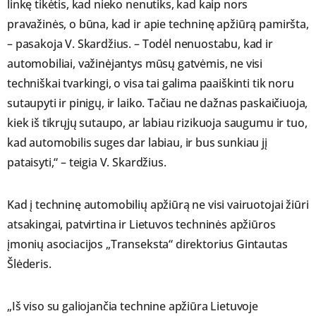
linkę tikėtis, kad nieko nenutiks, kad kaip nors
pravažinės, o būna, kad ir apie techninę apžiūrą pamiršta,
– pasakoja V. Skardžius. – Todėl nenuostabu, kad ir
automobiliai, važinėjantys mūsų gatvėmis, ne visi
techniškai tvarkingi, o visa tai galima paaiškinti tik noru
sutaupyti ir pinigų, ir laiko. Tačiau ne dažnas paskaičiuoja,
kiek iš tikrųjų sutaupo, ar labiau rizikuoja saugumu ir tuo,
kad automobilis suges dar labiau, ir bus sunkiau jį
pataisyti,“ – teigia V. Skardžius.
Kad į techninę automobilių apžiūrą ne visi vairuotojai žiūri
atsakingai, patvirtina ir Lietuvos techninės apžiūros
įmonių asociacijos „Transeksta“ direktorius Gintautas
Šlėderis.
„Iš viso su galiojančia technine apžiūra Lietuvoje