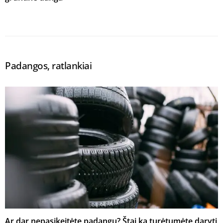
Padangos, ratlankiai
Ar dar nepasikeitėte padangų? Štai ką turėtumėte daryti