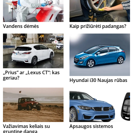
Vandens dėmės
Kaip prižiūrėti padangas?
„Prius“ ar „Lexus CT“: kas
geriau?
Hyundai i30 Naujas rūbas
Važiavimas keliais su
Apsaugos sistemos
gruntine danga