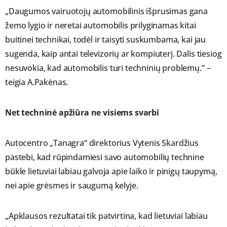
„Daugumos vairuotojų automobilinis išprusimas gana
žemo lygio ir neretai automobilis prilyginamas kitai
buitinei technikai, todėl ir taisyti suskumbama, kai jau
sugenda, kaip antai televizorių ar kompiuterį. Dalis tiesiog
nesuvokia, kad automobilis turi techninių problemų.“ –
teigia A.Pakėnas.
Net techninė apžiūra ne visiems svarbi
Autocentro „Tanagra“ direktorius Vytenis Skardžius
pastebi, kad rūpindamiesi savo automobilių technine
būkle lietuviai labiau galvoja apie laiko ir pinigų taupymą,
nei apie grėsmes ir saugumą kelyje.
„Apklausos rezultatai tik patvirtina, kad lietuviai labiau