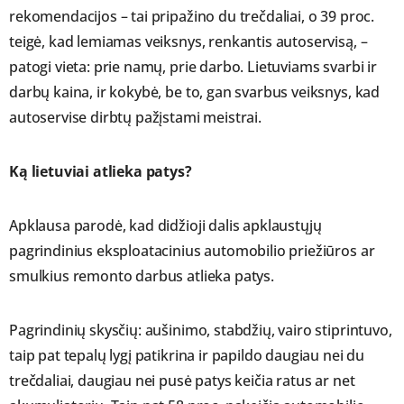
rekomendacijos – tai pripažino du trečdaliai, o 39 proc.
teigė, kad lemiamas veiksnys, renkantis autoservisą, –
patogi vieta: prie namų, prie darbo. Lietuviams svarbi ir
darbų kaina, ir kokybė, be to, gan svarbus veiksnys, kad
autoservise dirbtų pažįstami meistrai.
Ką lietuviai atlieka patys?
Apklausa parodė, kad didžioji dalis apklaustųjų
pagrindinius eksploatacinius automobilio priežiūros ar
smulkius remonto darbus atlieka patys.
Pagrindinių skysčių: aušinimo, stabdžių, vairo stiprintuvo,
taip pat tepalų lygį patikrina ir papildo daugiau nei du
trečdaliai, daugiau nei pusė patys keičia ratus ar net