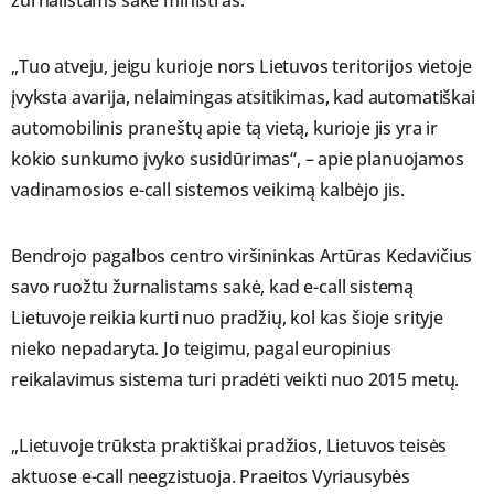
„Tuo atveju, jeigu kurioje nors Lietuvos teritorijos vietoje
įvyksta avarija, nelaimingas atsitikimas, kad automatiškai
automobilinis praneštų apie tą vietą, kurioje jis yra ir
kokio sunkumo įvyko susidūrimas“, – apie planuojamos
vadinamosios e-call sistemos veikimą kalbėjo jis.
Bendrojo pagalbos centro viršininkas Artūras Kedavičius
savo ruožtu žurnalistams sakė, kad e-call sistemą
Lietuvoje reikia kurti nuo pradžių, kol kas šioje srityje
nieko nepadaryta. Jo teigimu, pagal europinius
reikalavimus sistema turi pradėti veikti nuo 2015 metų.
„Lietuvoje trūksta praktiškai pradžios, Lietuvos teisės
aktuose e-call neegzistuoja. Praeitos Vyriausybės