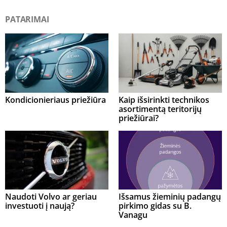
PATARIMAI
Kondicionieriaus priežiūra
Kaip išsirinkti technikos
asortimentą teritorijų
priežiūrai?
Naudoti Volvo ar geriau
Išsamus žieminių padangų
investuoti į naują?
pirkimo gidas su B.
Vanagu