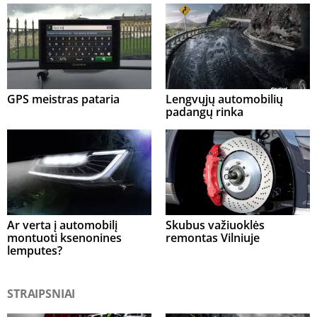
GPS meistras pataria
Lengvųjų automobilių
padangų rinka
Ar verta į automobilį
Skubus važiuoklės
montuoti ksenonines
remontas Vilniuje
lemputes?
STRAIPSNIAI