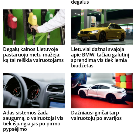
degalus
Degalų kainos Lietuvoje
Lietuviai dažnai svajoja
pastaruoju metu mažėja:
apie BMW, tačiau galutinį
ką tai reiškia vairuotojams
sprendimą vis tiek lemia
biudžetas
Adas sistemos žada
Dažniausi ginčai tarp
saugumą, o vairuotojai vis
vairuotojų po avarijos
tiek išjungia jas po pirmo
pypsėjimo