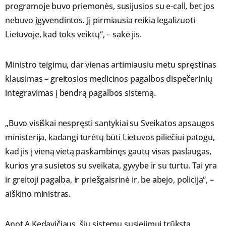
programoje buvo priemonės, susijusios su e-call, bet jos
nebuvo įgyvendintos. Jį pirmiausia reikia legalizuoti
Lietuvoje, kad toks veiktų“, – sakė jis.
Ministro teigimu, dar vienas artimiausiu metu spręstinas
klausimas – greitosios medicinos pagalbos dispečerinių
integravimas į bendrą pagalbos sistemą.
„Buvo visiškai nespręsti santykiai su Sveikatos apsaugos
ministerija, kadangi turėtų būti Lietuvos piliečiui patogu,
kad jis į vieną vietą paskambinęs gautų visas paslaugas,
kurios yra susietos su sveikata, gyvybe ir su turtu. Tai yra
ir greitoji pagalba, ir priešgaisrinė ir, be abejo, policija“, –
aiškino ministras.
Anot A.Kedavičiaus, šių sistemų susiejimui trūksta