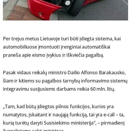
Per trejus metus Lietuvoje turi būti įdiegta sistema, kai
automobiliuose įmontuoti įrenginiai automatiškai
praneša apie eismo įvykius ir iškviečia pagalbą.
Pasak vidaus reikalų ministro Dailio Alfonso Barakausko,
šiam ir kitiems su pagalbos tarnybų informavimo sistemų
integravimu susijusiems darbams reikia 60 mln. litų.
„Tam, kad būtų įdiegtos pilnos funkcijos, kurios yra
numatytos, įskaitant ir naująją funkciją, tai yra e-call – ta,
kurią turėtų daryti Susisiekimo ministerija“, – pirmadienį
žurnalistams sakė ministras.