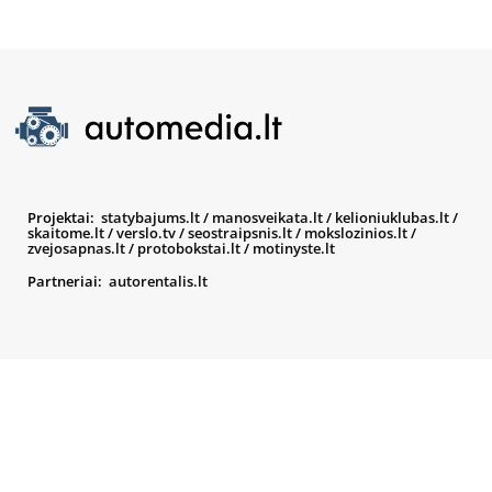
Projektai:
statybajums.lt
/
manosveikata.lt
/
kelioniuklubas.lt
/
skaitome.lt
/
verslo.tv
/
seostraipsnis.lt
/
mokslozinios.lt
/
zvejosapnas.lt
/
protobokstai.lt
/
motinyste.lt
Partneriai:
autorentalis.lt