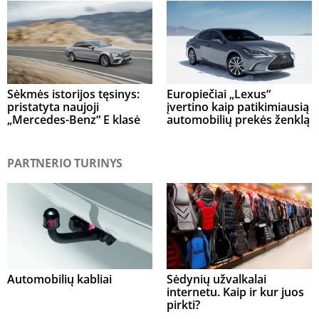
Sėkmės istorijos tęsinys:
Europiečiai „Lexus“
pristatyta naujoji
įvertino kaip patikimiausią
„Mercedes-Benz“ E klasė
automobilių prekės ženklą
PARTNERIO TURINYS
Automobilių kabliai
Sėdynių užvalkalai
internetu. Kaip ir kur juos
pirkti?