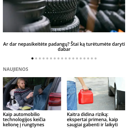
Ar dar nepasikeitėte padangų? Štai ką turėtumėte daryti
K
dabar
NAUJIENOS
Kaip automobilio
Kaitra didina riziką:
technologijos keičia
ekspertai primena, kaip
kelionę į rungtynes
saugiai gabenti ir laikyti