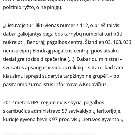
politinio ryžto, o ne pinigų.
„Lietuvoje turi likti vienas numeris 112, o prieš tai visi
dabar galiojantys pagalbos tarnybų numeriai turi būti
nukreipti į Bendrąjį pagalbos centrą. Šiandien 03, 103, 033
nenukreipti į Bendrąjį pagalbos centrą, į juos atsako
tiesiai greitosios dispečerinė (…). Dabar du ministrai –
sveikatos apsaugos ir vidaus reikalų – sutarė, kad tam
klausimui spręsti sudaryta tarpžinybinė grupė“, – po
pasitarimo žurnalistus informavo A.Kedavičius.
2012 metais BPC regioniniais skyriai pagalbos
skambučius administravo 57 savivaldybių teritorijoje,
kurioje gyvena beveik 97 proc. visų Lietuvos gyventojų.