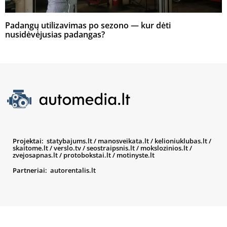
Padangų utilizavimas po sezono — kur dėti
nusidėvėjusias padangas?
Projektai:
statybajums.lt
/
manosveikata.lt
/
kelioniuklubas.lt
/
skaitome.lt
/
verslo.tv
/
seostraipsnis.lt
/
mokslozinios.lt
/
zvejosapnas.lt
/
protobokstai.lt
/
motinyste.lt
Partneriai:
autorentalis.lt