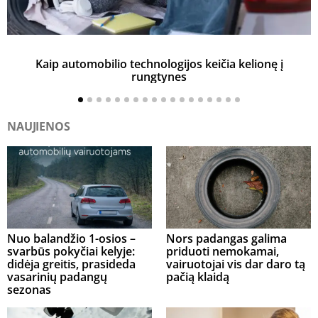
Kaip automobilio technologijos keičia kelionę į
rungtynes
NAUJIENOS
Nuo balandžio 1-osios –
Nors padangas galima
svarbūs pokyčiai kelyje:
priduoti nemokamai,
didėja greitis, prasideda
vairuotojai vis dar daro tą
vasarinių padangų
pačią klaidą
sezonas