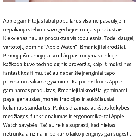
Apple gamintojas labai populiarus visame pasaulyje ir
nepaliauja stebinti savo gerbėjus naujais produktais.
Kiekvienas naujas produktas vis tobulesnis. Todėl daugelį
vartotojų domina “Apple Watch”- išmanieji laikrodžiai.
Pirmųjų išmaniųjų laikrodžių pasirodymas rinkoje
kažkada buvo technologinis proveržis, kaip iš mokslinės
fantastikos filmų, tačiau dabar šie įrenginiai tapo
prieinami realiame gyvenime. Kaip ir bet kuris Apple
gaminamas produktas, išmanieji laikrodžiai gaminami
pagal geriausias įmonės tradicijas ir aukščiausiai
keliamus standartus. Puikus dizainas, aukštos kokybės
medžiagos, funkcionalumas ir ergonomika- tai Apple
Watch savybės. Tačiau reikia suprasti, kad niekas
netrunka amžinai ir po kurio laiko įrenginys gali sugesti.