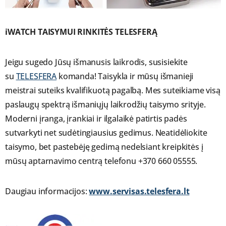
iWATCH TAISYMUI RINKITĖS TELESFERĄ
Jeigu sugedo Jūsų išmanusis laikrodis, susisiekite
su
TELESFERA
komanda! Taisykla ir mūsų išmanieji
meistrai suteiks kvalifikuotą pagalbą. Mes suteikiame visą
paslaugų spektrą išmaniųjų laikrodžių taisymo srityje.
Moderni įranga, įrankiai ir ilgalaikė patirtis padės
sutvarkyti net sudėtingiausius gedimus. Neatidėliokite
taisymo, bet pastebėję gedimą nedelsiant kreipkitės į
mūsų aptarnavimo centrą telefonu +370 660 05555.
Daugiau informacijos:
www.
servisas.telesfera.lt