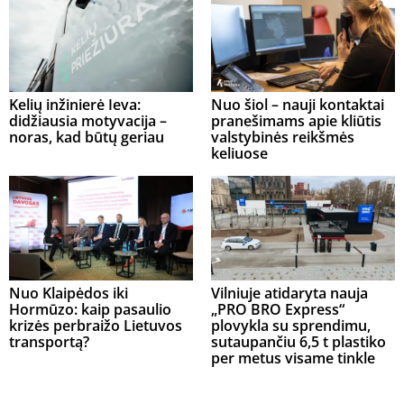
Kelių inžinierė Ieva:
Nuo šiol – nauji kontaktai
didžiausia motyvacija –
pranešimams apie kliūtis
noras, kad būtų geriau
valstybinės reikšmės
keliuose
Nuo Klaipėdos iki
Vilniuje atidaryta nauja
Hormūzo: kaip pasaulio
„PRO BRO Express“
krizės perbraižo Lietuvos
plovykla su sprendimu,
transportą?
sutaupančiu 6,5 t plastiko
per metus visame tinkle