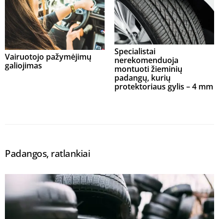
Specialistai
Vairuotojo pažymėjimų
nerekomenduoja
galiojimas
montuoti žieminių
padangų, kurių
protektoriaus gylis – 4 mm
Padangos, ratlankiai