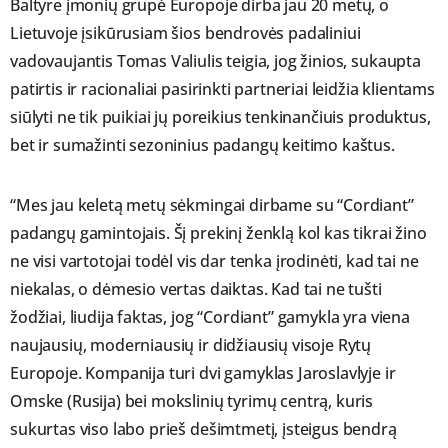
Baltyre įmonių grupė Europoje dirba jau 20 metų, o
Lietuvoje įsikūrusiam šios bendrovės padaliniui
vadovaujantis Tomas Valiulis teigia, jog žinios, sukaupta
patirtis ir racionaliai pasirinkti partneriai leidžia klientams
siūlyti ne tik puikiai jų poreikius tenkinančiuis produktus,
bet ir sumažinti sezoninius padangų keitimo kaštus.
“Mes jau keletą metų sėkmingai dirbame su “Cordiant”
padangų gamintojais. Šį prekinį ženklą kol kas tikrai žino
ne visi vartotojai todėl vis dar tenka įrodinėti, kad tai ne
niekalas, o dėmesio vertas daiktas. Kad tai ne tušti
žodžiai, liudija faktas, jog “Cordiant” gamykla yra viena
naujausių, moderniausių ir didžiausių visoje Rytų
Europoje. Kompanija turi dvi gamyklas Jaroslavlyje ir
Omske (Rusija) bei mokslinių tyrimų centrą, kuris
sukurtas viso labo prieš dešimtmetį, įsteigus bendrą