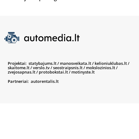
Projektai:
statybajums.lt
/
manosveikata.lt
/
kelioniuklubas.lt
/
skaitome.lt
/
verslo.tv
/
seostraipsnis.lt
/
mokslozinios.lt
/
zvejosapnas.lt
/
protobokstai.lt
/
motinyste.lt
Partneriai:
autorentalis.lt