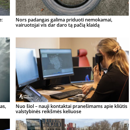
e:
Nors padangas galima priduoti nemokamai,
vairuotojai vis dar daro tą pačią klaidą
as,
Nuo šiol – nauji kontaktai pranešimams apie kliūtis
valstybinės reikšmės keliuose