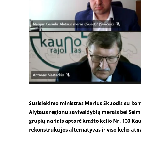
Susisiekimo ministras Marius Skuodis su ko
Alytaus regionų savivaldybių merais bei Seime
grupių nariais aptarė krašto kelio Nr. 130 K
rekonstrukcijos alternatyvas ir viso kelio at