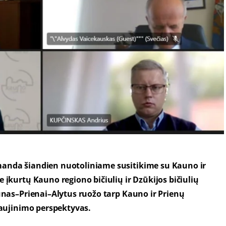
manda šiandien nuotoliniame susitikime su Kauno ir
 įkurtų Kauno regiono bičiulių ir Dzūkijos bičiulių
aunas–Prienai–Alytus ruožo tarp Kauno ir Prienų
naujinimo perspektyvas.