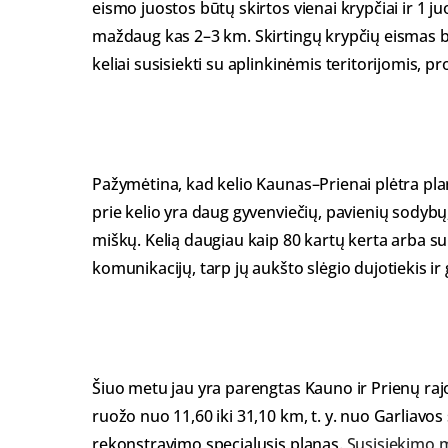
eismo juostos būtų skirtos vienai krypčiai ir 1 ju
maždaug kas 2–3 km. Skirtingų krypčių eismas bū
keliai susisiekti su aplinkinėmis teritorijomis, pro
Pažymėtina, kad kelio Kaunas–Prienai plėtra plan
prie kelio yra daug gyvenviečių, pavienių sodybų
miškų. Kelią daugiau kaip 80 kartų kerta arba su 
komunikacijų, tarp jų aukšto slėgio dujotiekis ir g
Šiuo metu jau yra parengtas Kauno ir Prienų raj
ruožo nuo 11,60 iki 31,10 km, t. y. nuo Garliavos 
rekonstravimo specialusis planas.
Susisiekimo 