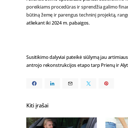
poreikiams procedūras ir sprendžia galimo finan
būtiną žemę ir parengus techninį projektą, rang
atliekant iki 2024 m. pabaigos.
Susitikimo dalyviai pateikė siūlymą jau artimiau
antrojo rekonstrukcijos etapo tarp Prienų ir Alyt
Kiti įrašai