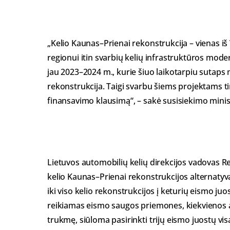
„Kelio Kaunas–Prienai rekonstrukcija – vienas i
regionui itin svarbių kelių infrastruktūros mode
jau 2023–2024 m., kurie šiuo laikotarpiu sutaps m
rekonstrukcija. Taigi svarbu šiems projektams tin
finansavimo klausimą“, – sakė susisiekimo minis
Lietuvos automobilių kelių direkcijos vadovas Re
kelio Kaunas–Prienai rekonstrukcijos alternatyvas
iki viso kelio rekonstrukcijos į keturių eismo ju
reikiamas eismo saugos priemones, kiekvienos 
trukmę, siūloma pasirinkti trijų eismo juostų vis