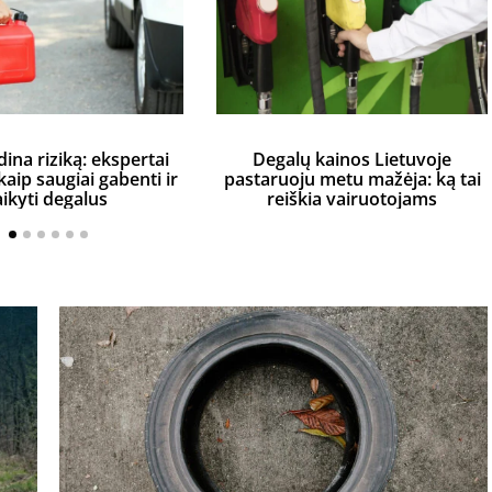
dina riziką: ekspertai
Degalų kainos Lietuvoje
aip saugiai gabenti ir
pastaruoju metu mažėja: ką tai
aikyti degalus
reiškia vairuotojams