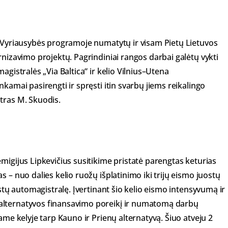
š Vyriausybės programoje numatytų ir visam Pietų Lietuvos
rnizavimo projektų. Pagrindiniai rangos darbai galėtų vykti
agistralės „Via Baltica“ ir kelio Vilnius–Utena
kamai pasirengti ir spręsti itin svarbų jiems reikalingo
tras M. Skuodis.
migijus Lipkevičius susitikime pristatė parengtas keturias
 – nuo dalies kelio ruožų išplatinimo iki trijų eismo juostų
ostų automagistralę. Įvertinant šio kelio eismo intensyvumą ir
alternatyvos finansavimo poreikį ir numatomą darbų
ame kelyje tarp Kauno ir Prienų alternatyvą. Šiuo atveju 2