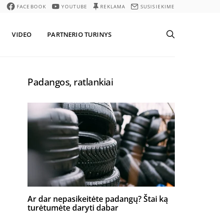
FACEBOOK
YOUTUBE
REKLAMA
SUSISIEKIME
VIDEO
PARTNERIO TURINYS
Padangos, ratlankiai
Ar dar nepasikeitėte padangų? Štai ką
turėtumėte daryti dabar