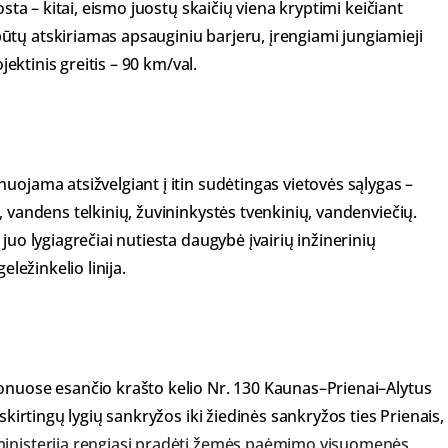
osta – kitai, eismo juostų skaičių viena kryptimi keičiant
tų atskiriamas apsauginiu barjeru, įrengiami jungiamieji
jektinis greitis – 90 km/val.
uojama atsižvelgiant į itin sudėtingas vietovės sąlygas –
, vandens telkinių, žuvininkystės tvenkinių, vandenviečių.
juo lygiagrečiai nutiesta daugybė įvairių inžinerinių
eležinkelio linija.
onuose esančio krašto kelio Nr. 130 Kaunas–Prienai–Alytus
skirtingų lygių sankryžos iki žiedinės sankryžos ties Prienais,
ministerija rengiasi pradėti žemės paėmimo visuomenės