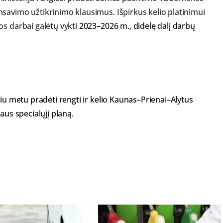
savimo užtikrinimo klausimus. Išpirkus kelio platinimui
os darbai galėtų vykti
2023–2026 m., didelę dalį darbų
siu metu pradėti rengti ir kelio Kaunas–Prienai–Alytus
aus specialųjį planą.