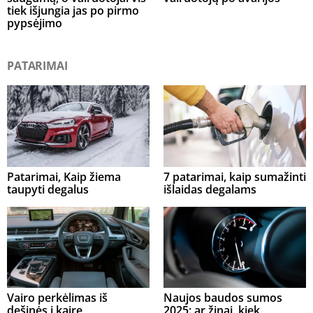
tiek išjungia jas po pirmo
pypsėjimo
PATARIMAI
Patarimai, Kaip žiema
7 patarimai, kaip sumažinti
taupyti degalus
išlaidas degalams
Vairo perkėlimas iš
Naujos baudos sumos
dešinės į kairę
2025: ar žinai, kiek