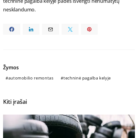
techninė pagalba kelyje padės išvengti nenumatytų
nesklandumo.
Žymos
automobilio remontas
techninė pagalba kelyje
Kiti įrašai