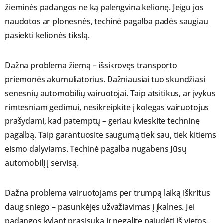
žieminės padangos ne ką palengvina kelionę. Jeigu jos
naudotos ar plonesnės, techinė pagalba padės saugiau
pasiekti kelionės tikslą.
Dažna problema žiemą – išsikrovęs transporto
priemonės akumuliatorius. Dažniausiai tuo skundžiasi
senesnių automobilių vairuotojai. Taip atsitikus, ar įvykus
rimtesniam gedimui, nesikreipkite į kolegas vairuotojus
prašydami, kad patemptų – geriau kvieskite techninę
pagalbą. Taip garantuosite saugumą tiek sau, tiek kitiems
eismo dalyviams. Techinė pagalba nugabens Jūsų
automobilį į servisą.
Dažna problema vairuotojams per trumpą laiką iškritus
daug sniego – pasunkėjęs užvažiavimas į įkalnes. Jei
padangos kylant prasisuka ir negalite pajudėti iš vietos,