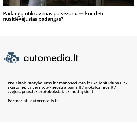
Padangų utilizavimas po sezono — kur dėti
nusidėvėjusias padangas?
Projektai:
statybajums.lt
/
manosveikata.lt
/
kelioniuklubas.lt
/
skaitome.lt
/
verslo.tv
/
seostraipsnis.lt
/
mokslozinios.lt
/
zvejosapnas.lt
/
protobokstai.lt
/
motinyste.lt
Partneriai:
autorentalis.lt