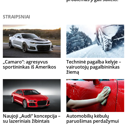
STRAIPSNIAI
„Camaro“: agresyvus
Techninė pagalba kelyje –
sportininkas iš Amerikos
vairuotojų pagalbininkas
žiemą
Naujoji „Audi“ koncepcija –
Automobilių kėbulų
su lazeriniais žibintais
paruošimas perdažymui