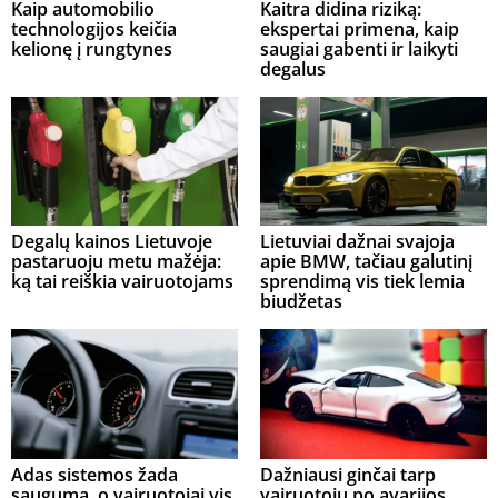
Kaip automobilio
Kaitra didina riziką:
technologijos keičia
ekspertai primena, kaip
kelionę į rungtynes
saugiai gabenti ir laikyti
degalus
Degalų kainos Lietuvoje
Lietuviai dažnai svajoja
pastaruoju metu mažėja:
apie BMW, tačiau galutinį
ką tai reiškia vairuotojams
sprendimą vis tiek lemia
biudžetas
Adas sistemos žada
Dažniausi ginčai tarp
saugumą, o vairuotojai vis
vairuotojų po avarijos