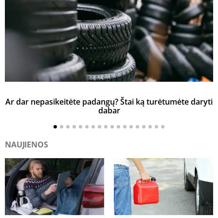
Ar dar nepasikeitėte padangų? Štai ką turėtumėte daryti
K
dabar
NAUJIENOS