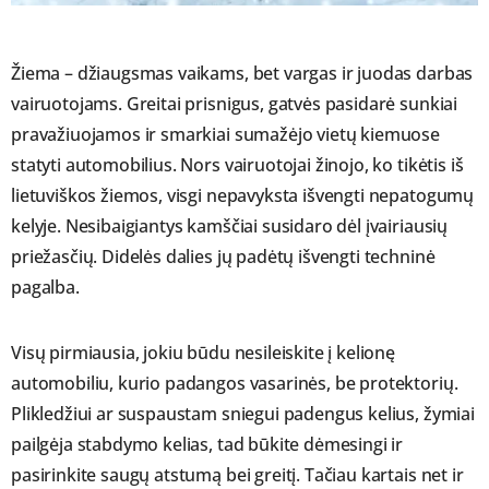
Žiema – džiaugsmas vaikams, bet vargas ir juodas darbas
vairuotojams. Greitai prisnigus, gatvės pasidarė sunkiai
pravažiuojamos ir smarkiai sumažėjo vietų kiemuose
statyti automobilius. Nors vairuotojai žinojo, ko tikėtis iš
lietuviškos žiemos, visgi nepavyksta išvengti nepatogumų
kelyje. Nesibaigiantys kamščiai susidaro dėl įvairiausių
priežasčių. Didelės dalies jų padėtų išvengti techninė
pagalba.
Visų pirmiausia, jokiu būdu nesileiskite į kelionę
automobiliu, kurio padangos vasarinės, be protektorių.
Plikledžiui ar suspaustam sniegui padengus kelius, žymiai
pailgėja stabdymo kelias, tad būkite dėmesingi ir
pasirinkite saugų atstumą bei greitį. Tačiau kartais net ir