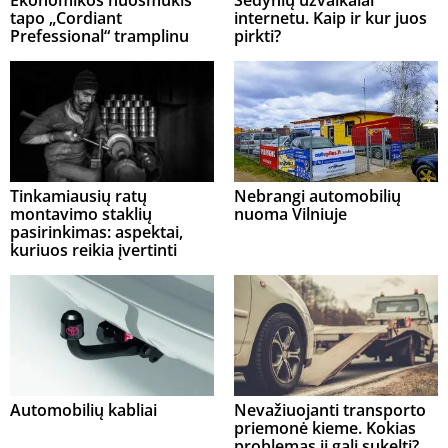
tapo „Cordiant
internetu. Kaip ir kur juos
Prefessional“ tramplinu
pirkti?
Tinkamiausių ratų
Nebrangi automobilių
montavimo staklių
nuoma Vilniuje
pasirinkimas: aspektai,
kuriuos reikia įvertinti
Automobilių kabliai
Nevažiuojanti transporto
priemonė kieme. Kokias
problemas ji gali sukelti?