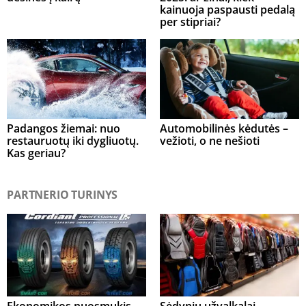
kainuoja paspausti pedalą
per stipriai?
Padangos žiemai: nuo
Automobilinės kėdutės –
restauruotų iki dygliuotų.
vežioti, o ne nešioti
Kas geriau?
PARTNERIO TURINYS
Ekonomikos nuosmukis
Sėdynių užvalkalai