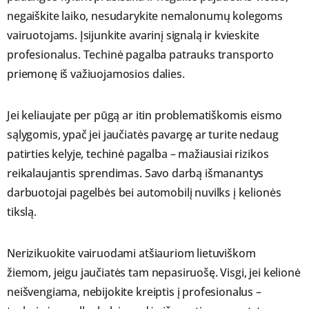
negaiškite laiko, nesudarykite nemalonumų kolegoms
vairuotojams. Įsijunkite avarinį signalą ir kvieskite
profesionalus. Techinė pagalba patrauks transporto
priemonę iš važiuojamosios dalies.
Jei keliaujate per pūgą ar itin problematiškomis eismo
sąlygomis, ypač jei jaučiatės pavargę ar turite nedaug
patirties kelyje, techinė pagalba – mažiausiai rizikos
reikalaujantis sprendimas. Savo darbą išmanantys
darbuotojai pagelbės bei automobilį nuvilks į kelionės
tikslą.
Nerizikuokite vairuodami atšiauriom lietuviškom
žiemom, jeigu jaučiatės tam nepasiruošę. Visgi, jei kelionė
neišvengiama, nebijokite kreiptis į profesionalus –