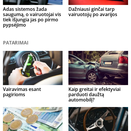
Adas sistemos žada
Dažniausi ginčai tarp
saugumą, o vairuotojai vis
vairuotojų po avarijos
tiek išjungia jas po pirmo
pypsėjimo
PATARIMAI
Vairavimas esant
Kaip greitai ir efektyviai
pagirioms
parduoti daužtą
automobilį?