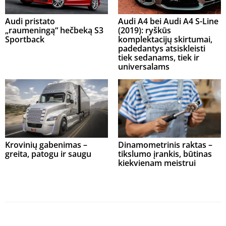
Audi pristato
Audi A4 bei Audi A4 S-Line
„raumeningą“ hečbeką S3
(2019): ryškūs
Sportback
komplektacijų skirtumai,
padedantys atsiskleisti
tiek sedanams, tiek ir
universalams
Krovinių gabenimas –
Dinamometrinis raktas –
greita, patogu ir saugu
tikslumo įrankis, būtinas
kiekvienam meistrui