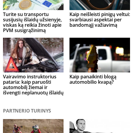
Turite su transportu
Kaip neišleisti pinigų veltui:
susijusių išlaidų užsienyje,
svarbiausi aspektai per
viskas ką reikia žinoti apie
bandomąjį važiavimą
PVM susigrąžinimą
Vairavimo instruktorius
Kaip panaikinti blogą
pataria: kaip paruošti
automobilio kvapą?
automobilį žiemai ir
išvengti neplanuotų išlaidų
PARTNERIO TURINYS