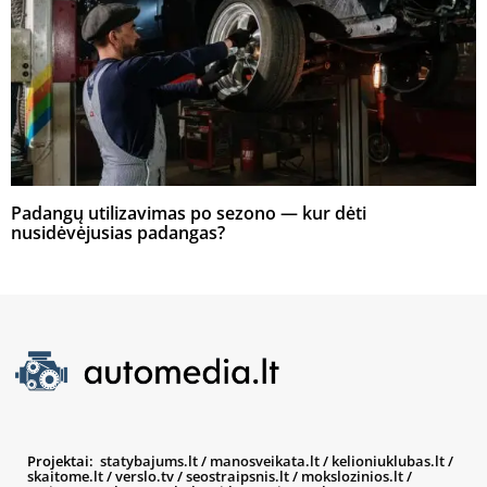
Padangų utilizavimas po sezono — kur dėti
nusidėvėjusias padangas?
Projektai:
statybajums.lt
/
manosveikata.lt
/
kelioniuklubas.lt
/
skaitome.lt
/
verslo.tv
/
seostraipsnis.lt
/
mokslozinios.lt
/