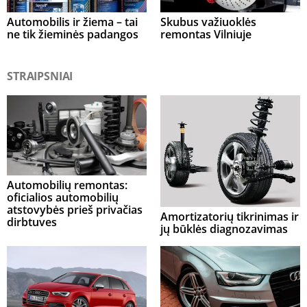
Automobilis ir žiema – tai
Skubus važiuoklės
ne tik žieminės padangos
remontas Vilniuje
STRAIPSNIAI
Automobilių remontas:
oficialios automobilių
atstovybės prieš privačias
Amortizatorių tikrinimas ir
dirbtuves
jų būklės diagnozavimas