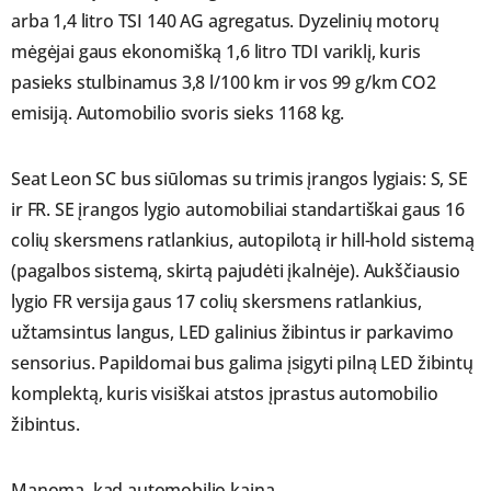
arba 1,4 litro TSI 140 AG agregatus. Dyzelinių motorų
mėgėjai gaus ekonomišką 1,6 litro TDI variklį, kuris
pasieks stulbinamus 3,8 l/100 km ir vos 99 g/km CO2
emisiją. Automobilio svoris sieks 1168 kg.
Seat Leon SC bus siūlomas su trimis įrangos lygiais: S, SE
ir FR. SE įrangos lygio automobiliai standartiškai gaus 16
colių skersmens ratlankius, autopilotą ir hill-hold sistemą
(pagalbos sistemą, skirtą pajudėti įkalnėje). Aukščiausio
lygio FR versija gaus 17 colių skersmens ratlankius,
užtamsintus langus, LED galinius žibintus ir parkavimo
sensorius. Papildomai bus galima įsigyti pilną LED žibintų
komplektą, kuris visiškai atstos įprastus automobilio
žibintus.
Manoma, kad automobilio kaina