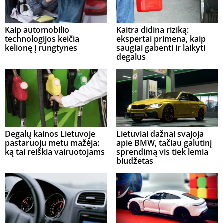
Kaip automobilio
Kaitra didina riziką:
technologijos keičia
ekspertai primena, kaip
kelionę į rungtynes
saugiai gabenti ir laikyti
degalus
Degalų kainos Lietuvoje
Lietuviai dažnai svajoja
pastaruoju metu mažėja:
apie BMW, tačiau galutinį
ką tai reiškia vairuotojams
sprendimą vis tiek lemia
biudžetas