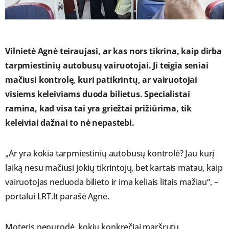
Vilnietė Agnė teiraujasi, ar kas nors tikrina, kaip dirba
tarpmiestinių autobusų vairuotojai. Ji teigia seniai
mačiusi kontrolę, kuri patikrintų, ar vairuotojai
visiems keleiviams duoda bilietus. Specialistai
ramina, kad visa tai yra griežtai prižiūrima, tik
keleiviai dažnai to nė nepastebi.
„Ar yra kokia tarpmiestinių autobusų kontrolė? Jau kurį
laiką nesu mačiusi jokių tikrintojų, bet kartais matau, kaip
vairuotojas neduoda bilieto ir ima keliais litais mažiau“, –
portalui LRT.lt parašė Agnė.
Moteris nenurodė, kokiu konkrečiai maršrutu