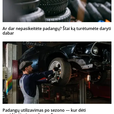
Ar dar nepasikeitėte padangų? Štai ką turėtumėte daryti
dabar
Padangų utilizavimas po sezono — kur dėti