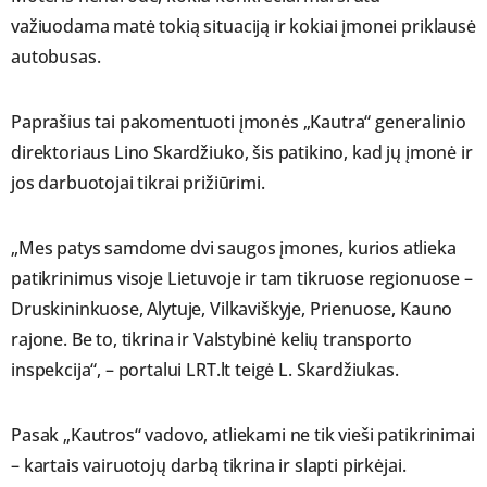
važiuodama matė tokią situaciją ir kokiai įmonei priklausė
autobusas.
Paprašius tai pakomentuoti įmonės „Kautra“ generalinio
direktoriaus Lino Skardžiuko, šis patikino, kad jų įmonė ir
jos darbuotojai tikrai prižiūrimi.
„Mes patys samdome dvi saugos įmones, kurios atlieka
patikrinimus visoje Lietuvoje ir tam tikruose regionuose –
Druskininkuose, Alytuje, Vilkaviškyje, Prienuose, Kauno
rajone. Be to, tikrina ir Valstybinė kelių transporto
inspekcija“, – portalui LRT.lt teigė L. Skardžiukas.
Pasak „Kautros“ vadovo, atliekami ne tik vieši patikrinimai
– kartais vairuotojų darbą tikrina ir slapti pirkėjai.