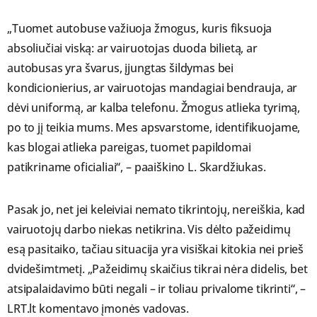
„Tuomet autobuse važiuoja žmogus, kuris fiksuoja
absoliučiai viską: ar vairuotojas duoda bilietą, ar
autobusas yra švarus, įjungtas šildymas bei
kondicionierius, ar vairuotojas mandagiai bendrauja, ar
dėvi uniformą, ar kalba telefonu. Žmogus atlieka tyrimą,
po to jį teikia mums. Mes apsvarstome, identifikuojame,
kas blogai atlieka pareigas, tuomet papildomai
patikriname oficialiai“, – paaiškino L. Skardžiukas.
Pasak jo, net jei keleiviai nemato tikrintojų, nereiškia, kad
vairuotojų darbo niekas netikrina. Vis dėlto pažeidimų
esą pasitaiko, tačiau situacija yra visiškai kitokia nei prieš
dvidešimtmetį. „Pažeidimų skaičius tikrai nėra didelis, bet
atsipalaidavimo būti negali – ir toliau privalome tikrinti“, –
LRT.lt komentavo įmonės vadovas.