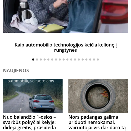
Kaip automobilio technologijos keičia kelionę į
rungtynes
NAUJIENOS
Nuo balandžio 1-osios –
Nors padangas galima
svarbūs pokyčiai kelyje:
priduoti nemokamai,
didėja greitis, prasideda
vairuotojai vis dar daro tą