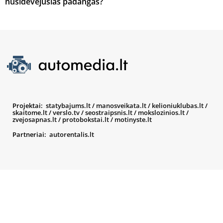
nusidėvėjusias padangas?
Projektai:
statybajums.lt
/
manosveikata.lt
/
kelioniuklubas.lt
/
skaitome.lt
/
verslo.tv
/
seostraipsnis.lt
/
mokslozinios.lt
/
zvejosapnas.lt
/
protobokstai.lt
/
motinyste.lt
Partneriai:
autorentalis.lt