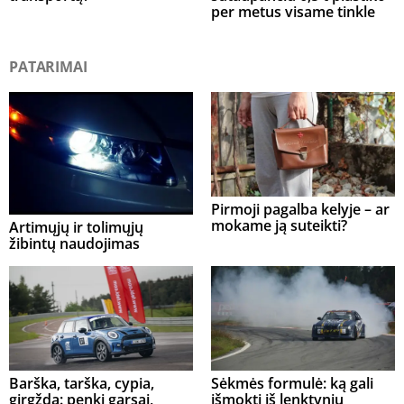
per metus visame tinkle
PATARIMAI
Pirmoji pagalba kelyje – ar
mokame ją suteikti?
Artimųjų ir tolimųjų
žibintų naudojimas
Barška, tarška, cypia,
Sėkmės formulė: ką gali
girgžda: penki garsai,
išmokti iš lenktynių