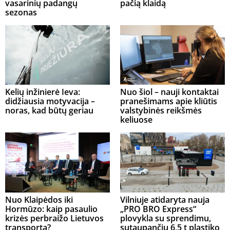
vasarinių padangų
pačią klaidą
sezonas
Kelių inžinierė Ieva:
Nuo šiol – nauji kontaktai
didžiausia motyvacija –
pranešimams apie kliūtis
noras, kad būtų geriau
valstybinės reikšmės
keliuose
Nuo Klaipėdos iki
Vilniuje atidaryta nauja
Hormūzo: kaip pasaulio
„PRO BRO Express“
krizės perbraižo Lietuvos
plovykla su sprendimu,
transportą?
sutaupančiu 6,5 t plastiko