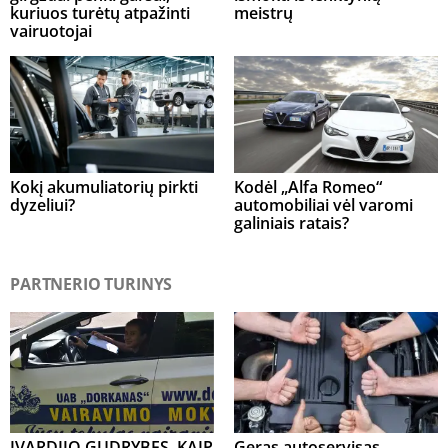
kuriuos turėtų atpažinti
meistrų
vairuotojai
Kokį akumuliatorių pirkti
Kodėl „Alfa Romeo“
dyzeliui?
automobiliai vėl varomi
galiniais ratais?
PARTNERIO TURINYS
ĮVARDIJO GUDRYBES, KAIP
Geras autoservisas