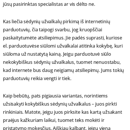
jūsų pasirinktas specialistas ar vis dėlto ne.
Kas liečia sėdynių užvalkalų pirkimą iš internetinių
parduotuvių, čia taipogi svarbu, jog kruopščiai
paskaitytumėte atsiliepimus. Jie padės suprasti, kuriose
el. parduotuvėse siūlomi užvalkalai atitinka kokybę, kuri
siūloma už nustatytą kainą. Jeigu parduotuvė siūlo
nekokybiškus sėdynių užvalkalus, tuomet nenuostabu,
kad internete bus daug neigiamų atsiliepimų. Jums tokių
parduotuvių reikia vengti ir tiek.
Kaip bebūtų, pats pigiausia variantas, norintiems
užsisakyti kokybiškus sėdynių užvalkalus – juos pirkti
rinkiniais. Matote, jeigu juos pirksite kas kartą užsakant
praėjus kažkuriam laikui, tuomet teks mokėti ir
pristatymo mokesčius. Aiškiau kalbant, jeigu vieną