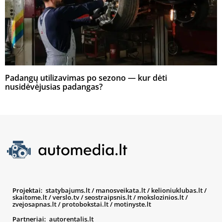
Padangų utilizavimas po sezono — kur dėti
nusidėvėjusias padangas?
Projektai:
statybajums.lt
/
manosveikata.lt
/
kelioniuklubas.lt
/
skaitome.lt
/
verslo.tv
/
seostraipsnis.lt
/
mokslozinios.lt
/
zvejosapnas.lt
/
protobokstai.lt
/
motinyste.lt
Partneriai:
autorentalis.lt