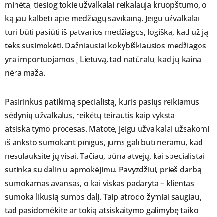
minėta, tiesiog tokie užvalkalai reikalauja kruopštumo, o
ką jau kalbėti apie medžiagų savikainą. Jeigu užvalkalai
turi būti pasiūti iš patvarios medžiagos, logiška, kad už ją
teks susimokėti. Dažniausiai kokybiškiausios medžiagos
yra importuojamos į Lietuvą, tad natūralu, kad jų kaina
nėra maža.
Pasirinkus patikimą specialistą, kuris pasiųs reikiamus
sėdynių užvalkalus, reikėtų teirautis kaip vyksta
atsiskaitymo procesas. Matote, jeigu užvalkalai užsakomi
iš anksto sumokant pinigus, jums gali būti neramu, kad
nesulauksite jų visai. Tačiau, būna atvejų, kai specialistai
sutinka su daliniu apmokėjimu. Pavyzdžiui, prieš darbą
sumokamas avansas, o kai viskas padaryta – klientas
sumoka likusią sumos dalį. Taip atrodo žymiai saugiau,
tad pasidomėkite ar tokią atsiskaitymo galimybę taiko