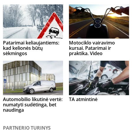
Patarimai keliaujantiems:
Motociklo vairavimo
kad kelionės būtų
kursai. Patarimai ir
sėkmingos
praktika. Video
Automobilio likutinė vertė:
TA atmintinė
numatyti sudėtinga, bet
naudinga
PARTNERIO TURINYS