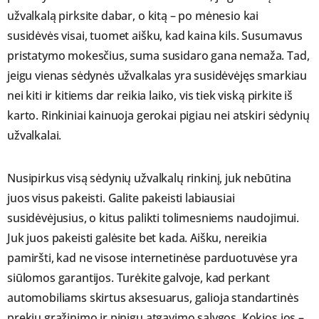
užvalkalą pirksite dabar, o kitą – po mėnesio kai
susidėvės visai, tuomet aišku, kad kaina kils. Susumavus
pristatymo mokesčius, suma susidaro gana nemaža. Tad,
jeigu vienas sėdynės užvalkalas yra susidėvėjęs smarkiau
nei kiti ir kitiems dar reikia laiko, vis tiek viską pirkite iš
karto. Rinkiniai kainuoja gerokai pigiau nei atskiri sėdynių
užvalkalai.
Nusipirkus visą sėdynių užvalkalų rinkinį, juk nebūtina
juos visus pakeisti. Galite pakeisti labiausiai
susidėvėjusius, o kitus palikti tolimesniems naudojimui.
Juk juos pakeisti galėsite bet kada. Aišku, nereikia
pamiršti, kad ne visose internetinėse parduotuvėse yra
siūlomos garantijos. Turėkite galvoje, kad perkant
automobiliams skirtus aksesuarus, galioja standartinės
prekių grąžinimo ir pinigų atgavimo sąlygos. Kokios jos –