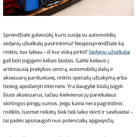
Sprendžiate galvosūkį, kuris susiję su automobilių
sėdynių užvalkalų pasirinkimu? Neapsisprendžiate ką
rinktis, tuo labiau – iš kur viską pirkti?
Sėdynių užvalkalai
gali būti įsigyjami keliais būdais. Galite keliauti į
artimiausią prekybos centrą, automobilių dalių ir
aksesuarų parduotuvę, rinktis specialų užsakymą arba
tiesiog apsidairyti internete. Yra daugybė būdų įsigyti
šiuos aksesuarus, tačiau kiekvienas jų pareikalaus
skirtingos pinigų sumos. Jeigu kaina nėra pagrindinis
rodiklis, tuomet reikėtų šiek tiek laiko skirti ir savišvietai –
tai padės apsisaugoti nuo potencialių apgavysčių.