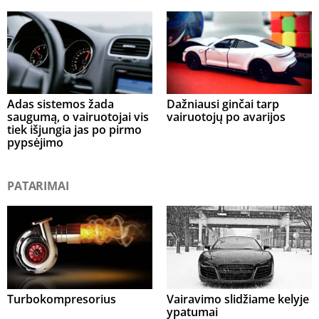
Adas sistemos žada
Dažniausi ginčai tarp
saugumą, o vairuotojai vis
vairuotojų po avarijos
tiek išjungia jas po pirmo
pypsėjimo
PATARIMAI
Turbokompresorius
Vairavimo slidžiame kelyje
ypatumai