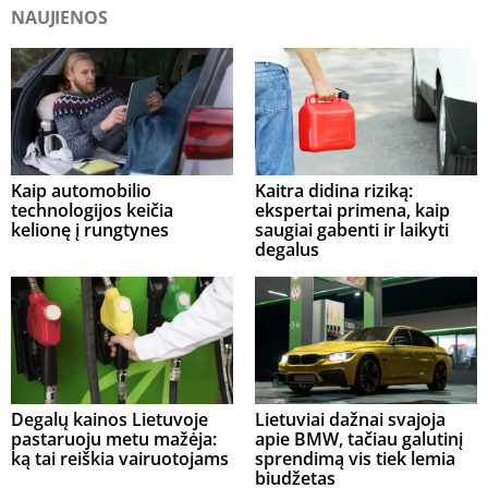
NAUJIENOS
Kaip automobilio
Kaitra didina riziką:
technologijos keičia
ekspertai primena, kaip
kelionę į rungtynes
saugiai gabenti ir laikyti
degalus
Degalų kainos Lietuvoje
Lietuviai dažnai svajoja
pastaruoju metu mažėja:
apie BMW, tačiau galutinį
ką tai reiškia vairuotojams
sprendimą vis tiek lemia
biudžetas