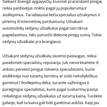
Siekiant išvengti apgavysčių, kuomet prarandami pinigai,
reikia pardavėjus rinktis pagal jų populiarumą ir
atsiliepimus. Tai labiausiai liečia specialius užsakymus ir
pirkimą iš internetinių parduotuvių. Užsakant
automobilių sėdynių užvalkalus pagal tam tikrus
pageidavimus, teks paruošti didesnę pinigų sumą. Tokie
sėdynių užvalkalai yra brangiausi.
Užsakant sėdynių užvalkalų siuvimo paslaugas, reikia
pasidomėti specialistų reputacija. Juk nenorėtumėte iš
anksto pervesti pinigus tokiems specialistams, kurie
atsilikinėja nuo sutartų terminų ar siūlo nekokybiškus
gaminius? Atsiliepimų dėka, surasite sąžiningus ir
pareigingus specialistus, kurie pagal susitarimą pasiųs
reikalingus sėdynių užvalkalus už sutartą kainą. Turėkite
galvoje, kad ta kaina gali būti ganėtinai aukšta. Kaip jau