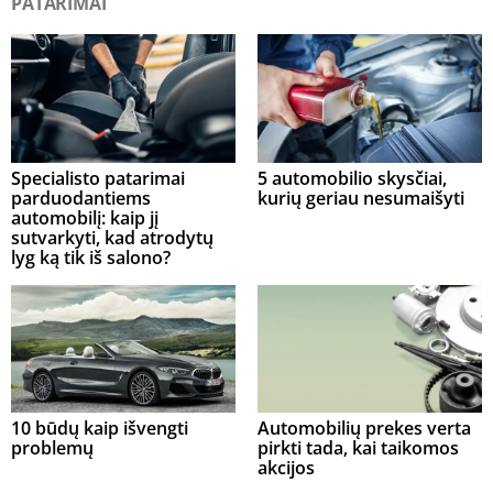
PATARIMAI
Specialisto patarimai
5 automobilio skysčiai,
parduodantiems
kurių geriau nesumaišyti
automobilį: kaip jį
sutvarkyti, kad atrodytų
lyg ką tik iš salono?
10 būdų kaip išvengti
Automobilių prekes verta
problemų
pirkti tada, kai taikomos
akcijos