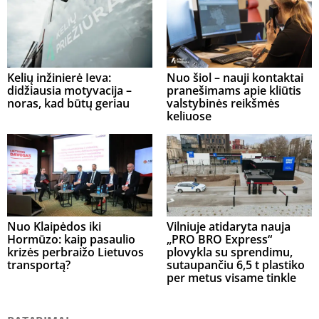
Kelių inžinierė Ieva:
Nuo šiol – nauji kontaktai
didžiausia motyvacija –
pranešimams apie kliūtis
noras, kad būtų geriau
valstybinės reikšmės
keliuose
Nuo Klaipėdos iki
Vilniuje atidaryta nauja
Hormūzo: kaip pasaulio
„PRO BRO Express“
krizės perbraižo Lietuvos
plovykla su sprendimu,
transportą?
sutaupančiu 6,5 t plastiko
per metus visame tinkle