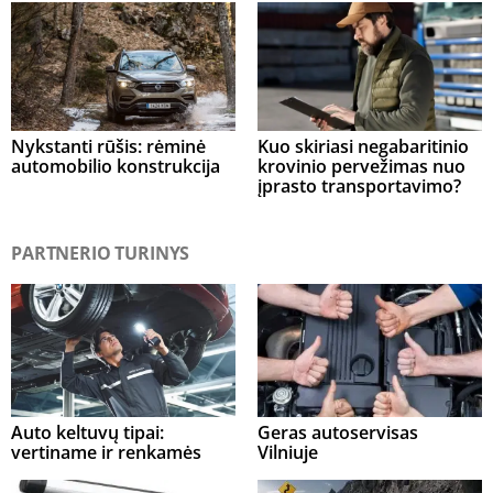
Nykstanti rūšis: rėminė
Kuo skiriasi negabaritinio
automobilio konstrukcija
krovinio pervežimas nuo
įprasto transportavimo?
PARTNERIO TURINYS
Auto keltuvų tipai:
Geras autoservisas
vertiname ir renkamės
Vilniuje