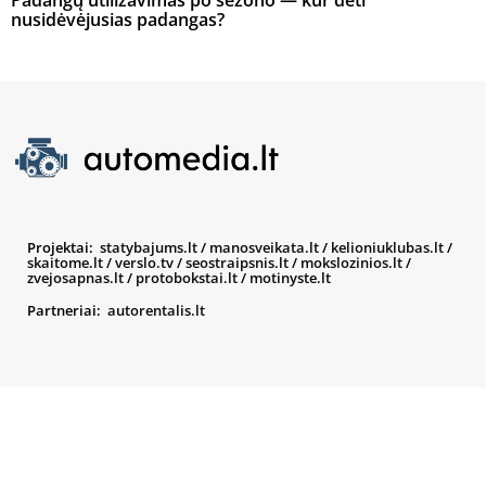
Padangų utilizavimas po sezono — kur dėti
nusidėvėjusias padangas?
Projektai:
statybajums.lt
/
manosveikata.lt
/
kelioniuklubas.lt
/
skaitome.lt
/
verslo.tv
/
seostraipsnis.lt
/
mokslozinios.lt
/
zvejosapnas.lt
/
protobokstai.lt
/
motinyste.lt
Partneriai:
autorentalis.lt