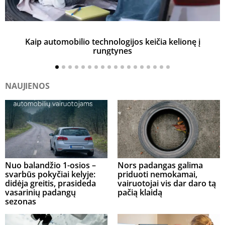
Kaip automobilio technologijos keičia kelionę į
rungtynes
NAUJIENOS
Nuo balandžio 1-osios –
Nors padangas galima
svarbūs pokyčiai kelyje:
priduoti nemokamai,
didėja greitis, prasideda
vairuotojai vis dar daro tą
vasarinių padangų
pačią klaidą
sezonas