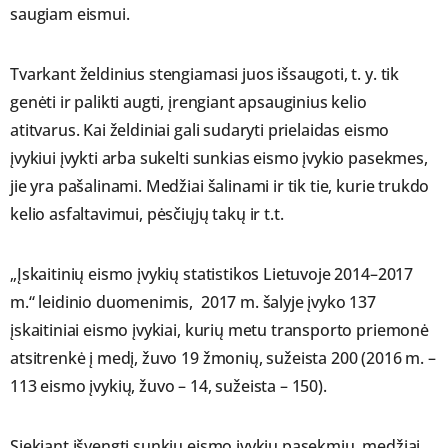
saugiam eismui.
Tvarkant želdinius stengiamasi juos išsaugoti, t. y. tik
genėti ir palikti augti, įrengiant apsauginius kelio
atitvarus. Kai želdiniai gali sudaryti prielaidas eismo
įvykiui įvykti arba sukelti sunkias eismo įvykio pasekmes,
jie yra pašalinami. Medžiai šalinami ir tik tie, kurie trukdo
kelio asfaltavimui, pėsčiųjų takų ir t.t.
„Įskaitinių eismo įvykių statistikos Lietuvoje 2014–2017
m.“ leidinio duomenimis, 2017 m. šalyje įvyko 137
įskaitiniai eismo įvykiai, kurių metu transporto priemonė
atsitrenkė į medį, žuvo 19 žmonių, sužeista 200 (2016 m. –
113 eismo įvykių, žuvo – 14, sužeista – 150).
Siekiant išvengti sunkių eismo įvykių pasekmių, medžiai,