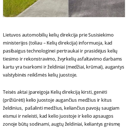
Lietuvos automobilių kelių direkcija prie Susisiekimo
ministerijos (toliau – Kelių direkcija) informuoja, kad
pasibaigus technologinei pertraukai ir prasidėjus kelių
tiesimo ir rekonstravimo, žvyrkelių asfaltavimo darbams
kartu yra tvarkomi ir želdiniai (medžiai, krūmai), augantys
valstybinės reikšmės kelių juostoje.
Teisės aktai įpareigoja Kelių direkciją kirsti, genėti
(prižiūrėti) kelio juostoje augančius medžius ir kitus
želdinius, pašalinti medžius, keliančius pavojų saugiam
eismui ir neleisti, kad kelio juostoje ir kelio apsaugos
zonoje būtų sodinami, augtų želdiniai, keliantys grėsmę