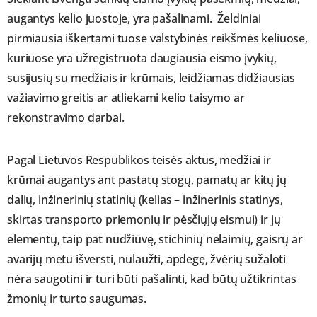
augantys kelio juostoje, yra pašalinami. Želdiniai
pirmiausia iškertami tuose valstybinės reikšmės keliuose,
kuriuose yra užregistruota daugiausia eismo įvykių,
susijusių su medžiais ir krūmais, leidžiamas didžiausias
važiavimo greitis ar atliekami kelio taisymo ar
rekonstravimo darbai.
Pagal Lietuvos Respublikos teisės aktus, medžiai ir
krūmai augantys ant pastatų stogų, pamatų ar kitų jų
dalių, inžinerinių statinių (kelias – inžinerinis statinys,
skirtas transporto priemonių ir pėsčiųjų eismui) ir jų
elementų, taip pat nudžiūvę, stichinių nelaimių, gaisrų ar
avarijų metu išversti, nulaužti, apdegę, žvėrių sužaloti
nėra saugotini ir turi būti pašalinti, kad būtų užtikrintas
žmonių ir turto saugumas.