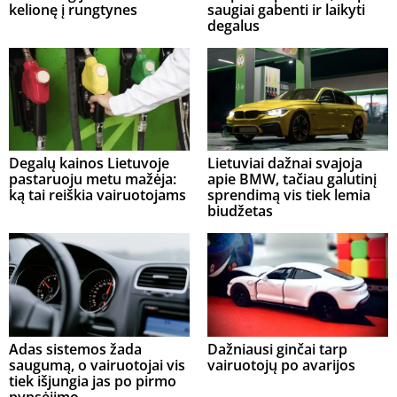
kelionę į rungtynes
saugiai gabenti ir laikyti
degalus
Degalų kainos Lietuvoje
Lietuviai dažnai svajoja
pastaruoju metu mažėja:
apie BMW, tačiau galutinį
ką tai reiškia vairuotojams
sprendimą vis tiek lemia
biudžetas
Adas sistemos žada
Dažniausi ginčai tarp
saugumą, o vairuotojai vis
vairuotojų po avarijos
tiek išjungia jas po pirmo
pypsėjimo