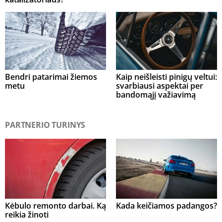
Bendri patarimai žiemos
Kaip neišleisti pinigų veltui:
metu
svarbiausi aspektai per
bandomąjį važiavimą
PARTNERIO TURINYS
Kėbulo remonto darbai. Ką
Kada keičiamos padangos?
reikia žinoti