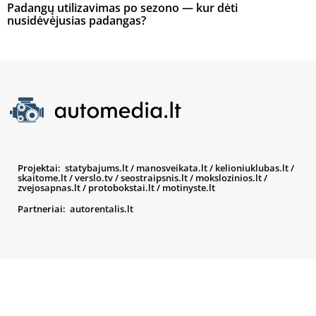
Padangų utilizavimas po sezono — kur dėti
nusidėvėjusias padangas?
Projektai:
statybajums.lt
/
manosveikata.lt
/
kelioniuklubas.lt
/
skaitome.lt
/
verslo.tv
/
seostraipsnis.lt
/
mokslozinios.lt
/
zvejosapnas.lt
/
protobokstai.lt
/
motinyste.lt
Partneriai:
autorentalis.lt