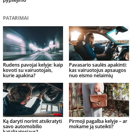
PATARIMAI
Rudens pavojai kelyje: kaip
Pavasario saulės apakinti:
kovoti su vairuotojais,
kas vairuotojus apsaugos
kurie apakina?
nuo eismo nelaimių
Ką daryti norint atsikratyti
Pirmoji pagalba kelyje – ar
savo automobilio
mokame ją suteikti?
katalizatoriaus?