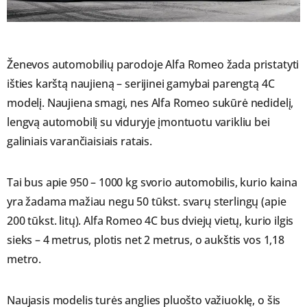
Ženevos automobilių parodoje Alfa Romeo žada pristatyti
išties karštą naujieną – serijinei gamybai parengtą 4C
modelį. Naujiena smagi, nes Alfa Romeo sukūrė nedidelį,
lengvą automobilį su viduryje įmontuotu varikliu bei
galiniais varančiaisiais ratais.
Tai bus apie 950 – 1000 kg svorio automobilis, kurio kaina
yra žadama mažiau negu 50 tūkst. svarų sterlingų (apie
200 tūkst. litų). Alfa Romeo 4C bus dviejų vietų, kurio ilgis
sieks – 4 metrus, plotis net 2 metrus, o aukštis vos 1,18
metro.
Naujasis modelis turės anglies pluošto važiuoklę, o šis