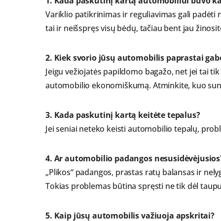
1. Kada paskutinį kartą automobiliui buvo ka
Variklio patikrinimas ir reguliavimas gali padėti 
tai ir neišspręs visų bėdų, tačiau bent jau žinosit
2. Kiek svorio jūsų automobilis paprastai ga
Jeigu vežiojatės papildomo bagažo, net jei tai tik
automobilio ekonomiškumą. Atminkite, kuo sunk
3. Kada paskutinį kartą keitėte tepalus?
Jei seniai neteko keisti automobilio tepalų, pro
4. Ar automobilio padangos nesusidėvėjusios
„Plikos“ padangos, prastas ratų balansas ir nel
Tokias problemas būtina spręsti ne tik dėl tau
5. Kaip jūsų automobilis važiuoja apskritai?