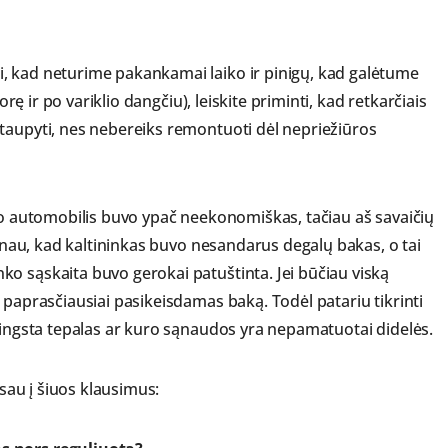
, kad neturime pakankamai laiko ir pinigų, kad galėtume
orę ir po variklio dangčiu), leiskite priminti, kad retkarčiais
taupyti, nes nebereiks remontuoti dėl nepriežiūros
ano automobilis buvo ypač neekonomiškas, tačiau aš savaičių
kinau, kad kaltininkas buvo nesandarus degalų bakas, o tai
o sąskaita buvo gerokai patuštinta. Jei būčiau viską
 paprasčiausiai pasikeisdamas baką. Todėl patariu tikrinti
 dingsta tepalas ar kuro sąnaudos yra nepamatuotai didelės.
 sau į šiuos klausimus: