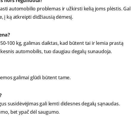
s nors reguliuota?
rasti automobilio problemas ir užkirsti kelią joms plėstis. Gal
e, į ką atkreipti didžiausią dėmesį.
bena?
 50-100 kg, galimas daiktas, kad būtent tai ir lemia prastą
esnis automobilis, tuo daugiau degalų sunaudoja.
blemos galimai glūdi būtent tame.
?
ygus susidėvėjimas gali lemti didesnes degalų sąnaudas.
pumo, bet ypač dėl saugumo.