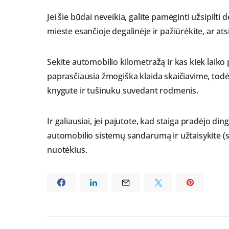
Jei šie būdai neveikia, galite pamėginti užsipilti
mieste esančioje degalinėje ir pažiūrėkite, ar a
Sekite automobilio kilometražą ir kas kiek laiko p
paprasčiausia žmogiška klaida skaičiavime, todė
knygute ir tušinuku suvedant rodmenis.
Ir galiausiai, jei pajutote, kad staiga pradėjo din
automobilio sistemų sandarumą ir užtaisykite (s
nuotėkius.