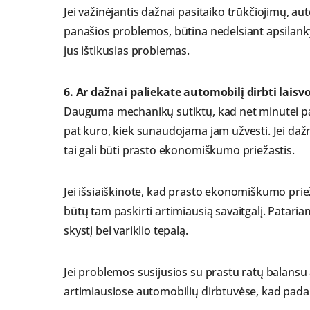
Jei važinėjantis dažnai pasitaiko trūkčiojimų, auto
panašios problemos, būtina nedelsiant apsilank
jus ištikusias problemas.
6. Ar dažnai paliekate automobilį dirbti lai
Dauguma mechanikų sutiktų, kad net minutei pali
pat kuro, kiek sunaudojama jam užvesti. Jei dažn
tai gali būti prasto ekonomiškumo priežastis.
Jei išsiaiškinote, kad prasto ekonomiškumo prie
būtų tam paskirti artimiausią savaitgalį. Patariam
skystį bei variklio tepalą.
Jei problemos susijusios su prastu ratų balansu 
artimiausiose automobilių dirbtuvėse, kad pad