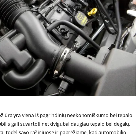
iežiūra yra viena iš pagrindinių neekonomiškumo bei tepalo
ilis gali suvartoti net dvigubai daugiau tepalo bei degalų,
tai todėl savo rašiniuose ir pabrėžiame, kad automobilio