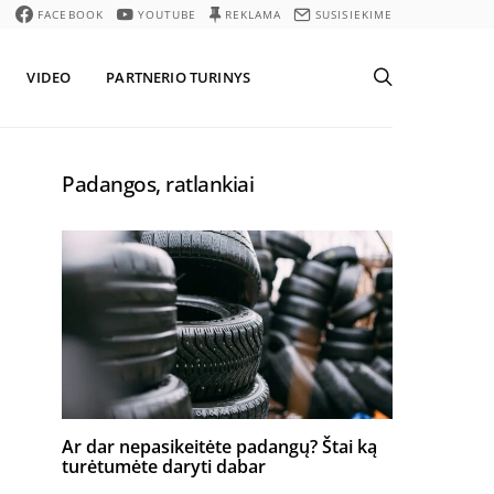
FACEBOOK
YOUTUBE
REKLAMA
SUSISIEKIME
VIDEO
PARTNERIO TURINYS
Padangos, ratlankiai
Ar dar nepasikeitėte padangų? Štai ką
turėtumėte daryti dabar