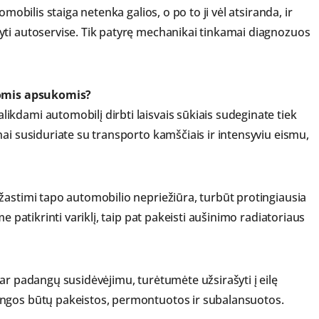
mobilis staiga netenka galios, o po to ji vėl atsiranda, ir
yti autoservise. Tik patyrę mechanikai tinkamai diagnozuos
svomis apsukomis?
kdami automobilį dirbti laisvais sūkiais sudeginate tiek
ai susiduriate su transporto kamščiais ir intensyviu eismu,
žastimi tapo automobilio nepriežiūra, turbūt protingiausia
e patikrinti variklį, taip pat pakeisti aušinimo radiatoriaus
ar padangų susidėvėjimu, turėtumėte užsirašyti į eilę
angos būtų pakeistos, permontuotos ir subalansuotos.