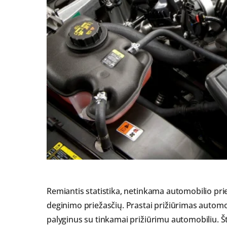
Remiantis statistika, netinkama automobilio pr
deginimo priežasčių. Prastai prižiūrimas automob
palyginus su tinkamai prižiūrimu automobiliu. Š