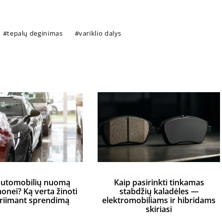
tepalų deginimas
variklio dalys
automobilių nuomą
Kaip pasirinkti tinkamas
monei? Ką verta žinoti
stabdžių kaladėles —
priimant sprendimą
elektromobiliams ir hibridams
skiriasi