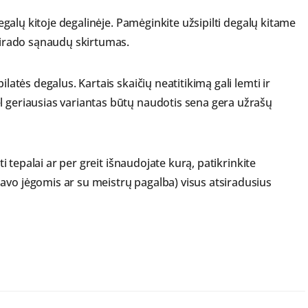
 degalų kitoje degalinėje. Pamėginkite užsipilti degalų kitame
tsirado sąnaudų skirtumas.
ilatės degalus. Kartais skaičių neatitikimą gali lemti ir
l geriausias variantas būtų naudotis sena gera užrašų
gti tepalai ar per greit išnaudojate kurą, patikrinkite
avo jėgomis ar su meistrų pagalba) visus atsiradusius