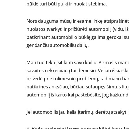
būklė turi būti puiki ir nuolat stebima.
Nors dauguma mūsų ir esame linkę atsiprašinėti
nuolatos tvarkyti ir prižiūrėti automobilį (vidų, iš
patikrinant automobilio būklę galima gerokai su
gendančių automobilių dalių.
Man tuo teko įsitikinti savo kailiu. Pirmasis m
savaites nekreipiau į tai dėmesio. Vėliau išsiaiš
privedė prie tolimesnių problemų, tad mano bank
patikrinęs anksčiau, būčiau sutaupęs šimtus litų
automobilį iš karto kai pastebėsite, jog kažkur
Jei automobilis jau kelia įtarimų, derėtų atsakyti