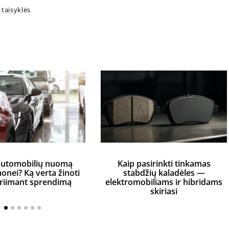
 taisyklės
automobilių nuomą
Kaip pasirinkti tinkamas
monei? Ką verta žinoti
stabdžių kaladėles —
priimant sprendimą
elektromobiliams ir hibridams
skiriasi