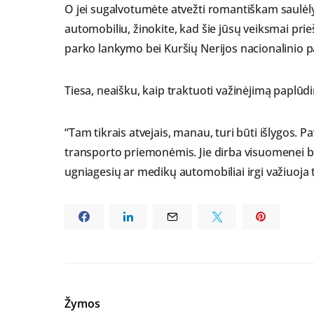
O jei sugalvotumėte atvežti romantiškam saulėly
automobiliu, žinokite, kad šie jūsų veiksmai prie
parko lankymo bei Kuršių Nerijos nacionalinio 
Tiesa, neaišku, kaip traktuoti važinėjimą paplūd
“Tam tikrais atvejais, manau, turi būti išlygos. 
transporto priemonėmis. Jie dirba visuomenei būt
ugniagesių ar medikų automobiliai irgi važiuoja 
Žymos