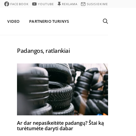
FACEBOOK
YOUTUBE
REKLAMA
SUSISIEKIME
VIDEO
PARTNERIO TURINYS
Padangos, ratlankiai
Ar dar nepasikeitėte padangų? Štai ką
turėtumėte daryti dabar