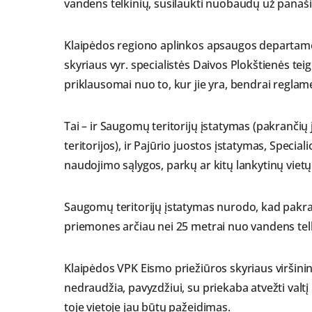
vandens telkinių, susilaukti nuobaudų už panaš
Klaipėdos regiono aplinkos apsaugos departame
skyriaus vyr. specialistės Daivos Plokštienės tei
priklausomai nuo to, kur jie yra, bendrai reglame
Tai – ir Saugomų teritorijų įstatymas (pakrančių
teritorijos), ir Pajūrio juostos įstatymas, Specia
naudojimo sąlygos, parkų ar kitų lankytinų vietų
Saugomų teritorijų įstatymas nurodo, kad pakr
priemones arčiau nei 25 metrai nuo vandens tel
Klaipėdos VPK Eismo priežiūros skyriaus virš
nedraudžia, pavyzdžiui, su priekaba atvežti valtį 
toje vietoje jau būtų pažeidimas.