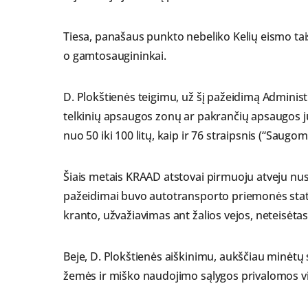
Tiesa, panašaus punkto nebeliko Kelių eismo tais
o gamtosaugininkai.
D. Plokštienės teigimu, už šį pažeidimą Adminis
telkinių apsaugos zonų ar pakrančių apsaugos j
nuo 50 iki 100 litų, kaip ir 76 straipsnis (“Saugo
Šiais metais KRAAD atstovai pirmuoju atveju nus
pažeidimai buvo autotransporto priemonės staty
kranto, užvažiavimas ant žalios vejos, neteisėtas
Beje, D. Plokštienės aiškinimu, aukščiau minėtų 
žemės ir miško naudojimo sąlygos privalomos vi