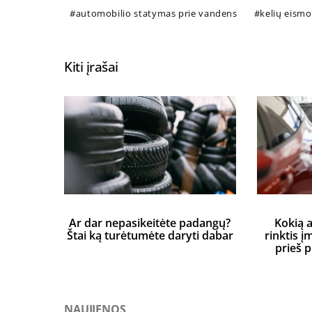
automobilio statymas prie vandens
kelių eismo
Kiti įrašai
Ar dar nepasikeitėte padangų?
Kokią 
Štai ką turėtumėte daryti dabar
rinktis į
prieš 
NAUJIENOS