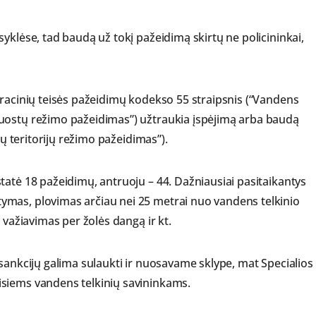
yklėse, tad baudą už tokį pažeidimą skirtų ne policininkai,
tracinių teisės pažeidimų kodekso 55 straipsnis (“Vandens
uostų režimo pažeidimas”) užtraukia įspėjimą arba baudą
mų teritorijų režimo pažeidimas”).
tatė 18 pažeidimų, antruoju – 44. Dažniausiai pasitaikantys
mas, plovimas arčiau nei 25 metrai nuo vandens telkinio
 važiavimas per žolės dangą ir kt.
sankcijų galima sulaukti ir nuosavame sklype, mat Specialios
siems vandens telkinių savininkams.