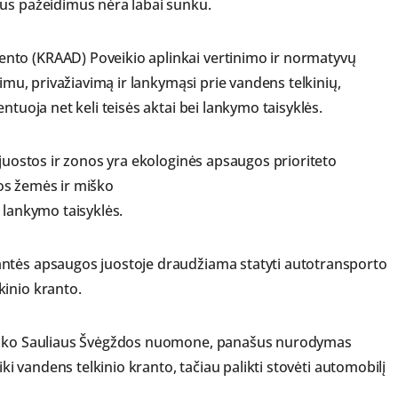
ius pažeidimus nėra labai sunku.
nto (KRAAD) Poveikio aplinkai vertinimo ir normatyvų
gimu, privažiavimą ir lankymąsi prie vandens telkinių,
ntuoja net keli teisės aktai bei lankymo taisyklės.
 juostos ir zonos yra ekologinės apsaugos prioriteto
lios žemės ir miško
 lankymo taisyklės.
antės apsaugos juostoje draudžiama statyti autotransporto
kinio kranto.
ininko Sauliaus Švėgždos nuomone, panašus nurodymas
iki vandens telkinio kranto, tačiau palikti stovėti automobilį