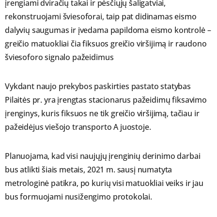
įrengiami dviračių takai ir pėsčiųjų šaligatviai,
rekonstruojami šviesoforai, taip pat didinamas eismo
dalyvių saugumas ir įvedama papildoma eismo kontrolė –
greičio matuokliai čia fiksuos greičio viršijimą ir raudono
šviesoforo signalo pažeidimus
Vykdant naujo prekybos paskirties pastato statybas
Pilaitės pr. yra įrengtas stacionarus pažeidimų fiksavimo
įrenginys, kuris fiksuos ne tik greičio viršijimą, tačiau ir
pažeidėjus viešojo transporto A juostoje.
Planuojama, kad visi naujųjų įrenginių derinimo darbai
bus atlikti šiais metais, 2021 m. sausį numatyta
metrologinė patikra, po kurių visi matuokliai veiks ir jau
bus formuojami nusižengimo protokolai.