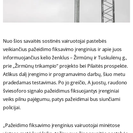
Nuo šios savaitės sostinės vairuotojai pastebės
veikiančius pažeidimo fiksavimo įrenginius ir apie juos
informuojančius kelio ženklus – Žirmūnų ir Tuskulėnų g.,
prie „Žirmūnų trikampio“ projekto bei Pilaitės prospekte.
Atlikus dalį įrengimo ir programavimo darbų, šiuo metu
pradedamas testavimas. Po jo greičio, A juostų, raudono
šviesoforo signalo pažeidimus fiksuojantys įrenginiai
veiks pilnu pajėgumu, patys pažeidimai bus siunčiami
policijai.
„Pažeidimo fiksavimo įrenginius vairuotojai minėtose