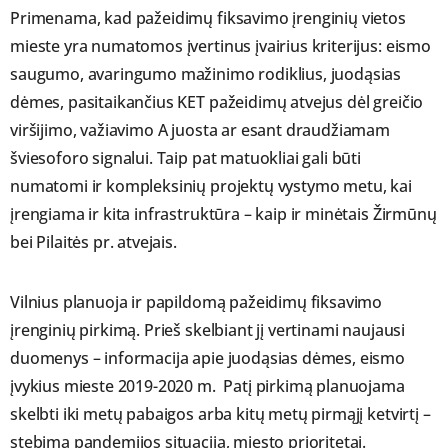
Primenama, kad pažeidimų fiksavimo įrenginių vietos
mieste yra numatomos įvertinus įvairius kriterijus: eismo
saugumo, avaringumo mažinimo rodiklius, juodąsias
dėmes, pasitaikančius KET pažeidimų atvejus dėl greičio
viršijimo, važiavimo A juosta ar esant draudžiamam
šviesoforo signalui. Taip pat matuokliai gali būti
numatomi ir kompleksinių projektų vystymo metu, kai
įrengiama ir kita infrastruktūra – kaip ir minėtais Žirmūnų
bei Pilaitės pr. atvejais.
Vilnius planuoja ir papildomą pažeidimų fiksavimo
įrenginių pirkimą. Prieš skelbiant jį vertinami naujausi
duomenys – informacija apie juodąsias dėmes, eismo
įvykius mieste 2019-2020 m. Patį pirkimą planuojama
skelbti iki metų pabaigos arba kitų metų pirmąjį ketvirtį –
stebima pandemijos situacija, miesto prioritetai.