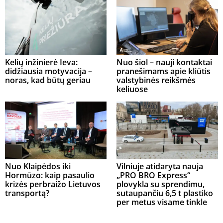
Kelių inžinierė Ieva:
Nuo šiol – nauji kontaktai
didžiausia motyvacija –
pranešimams apie kliūtis
noras, kad būtų geriau
valstybinės reikšmės
keliuose
Nuo Klaipėdos iki
Vilniuje atidaryta nauja
Hormūzo: kaip pasaulio
„PRO BRO Express“
krizės perbraižo Lietuvos
plovykla su sprendimu,
transportą?
sutaupančiu 6,5 t plastiko
per metus visame tinkle