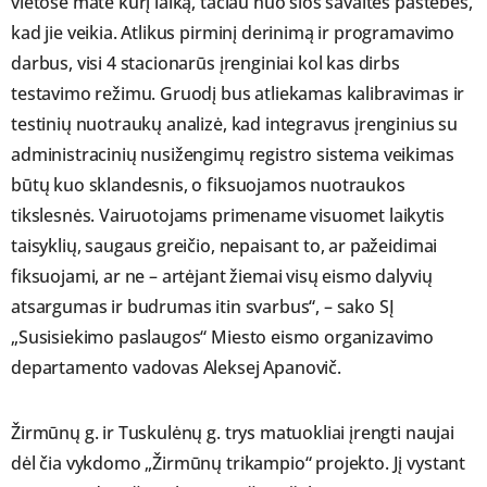
vietose matė kurį laiką, tačiau nuo šios savaitės pastebės,
kad jie veikia. Atlikus pirminį derinimą ir programavimo
darbus, visi 4 stacionarūs įrenginiai kol kas dirbs
testavimo režimu. Gruodį bus atliekamas kalibravimas ir
testinių nuotraukų analizė, kad integravus įrenginius su
administracinių nusižengimų registro sistema veikimas
būtų kuo sklandesnis, o fiksuojamos nuotraukos
tikslesnės. Vairuotojams primename visuomet laikytis
taisyklių, saugaus greičio, nepaisant to, ar pažeidimai
fiksuojami, ar ne – artėjant žiemai visų eismo dalyvių
atsargumas ir budrumas itin svarbus“, – sako SĮ
„Susisiekimo paslaugos“ Miesto eismo organizavimo
departamento vadovas Aleksej Apanovič.
Žirmūnų g. ir Tuskulėnų g. trys matuokliai įrengti naujai
dėl čia vykdomo „Žirmūnų trikampio“ projekto. Jį vystant