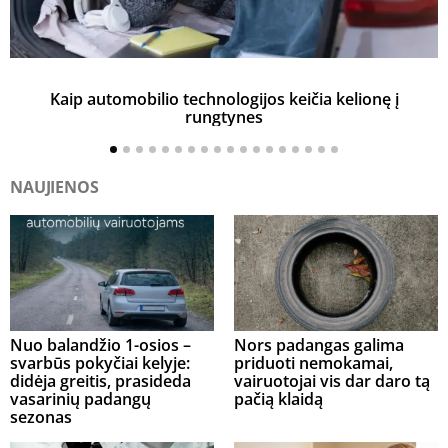
Kaip automobilio technologijos keičia kelionę į
rungtynes
NAUJIENOS
Nuo balandžio 1-osios –
Nors padangas galima
svarbūs pokyčiai kelyje:
priduoti nemokamai,
didėja greitis, prasideda
vairuotojai vis dar daro tą
vasarinių padangų
pačią klaidą
sezonas