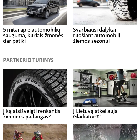
5 mitai apie automobilių
Svarbiausi dalykai
saugumą, kuriais žmonės
ruošiant automobilį
dar patiki
žiemos sezonui
PARTNERIO TURINYS
Į ką atsižvelgti renkantis
Į Lietuvą atkeliauja
žiemines padangas?
Gladiator®!