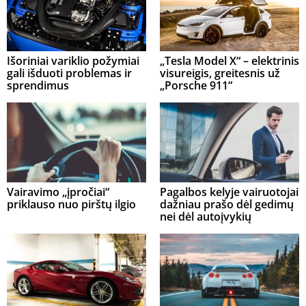
Išoriniai variklio požymiai
„Tesla Model X“ – elektrinis
gali išduoti problemas ir
visureigis, greitesnis už
sprendimus
„Porsche 911“
Vairavimo „įpročiai“
Pagalbos kelyje vairuotojai
priklauso nuo pirštų ilgio
dažniau prašo dėl gedimų
nei dėl autoįvykių