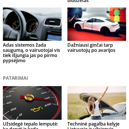
biudžetas
Adas sistemos žada
Dažniausi ginčai tarp
saugumą, o vairuotojai vis
vairuotojų po avarijos
tiek išjungia jas po pirmo
pypsėjimo
PATARIMAI
Užsidegė tepalo lemputė:
Techninė pagalba kelyje
ką daryti ir kada
Lietuvoje ir užsienyje –