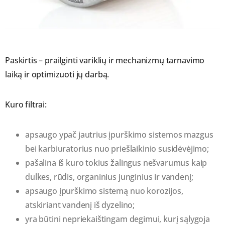
Paskirtis – prailginti variklių ir mechanizmų tarnavimo
laiką ir optimizuoti jų darbą.
Kuro filtrai:
apsaugo ypač jautrius įpurškimo sistemos mazgus
bei karbiuratorius nuo priešlaikinio susidėvėjimo;
pašalina iš kuro tokius žalingus nešvarumus kaip
dulkes, rūdis, organinius junginius ir vandenį;
apsaugo įpurškimo sistemą nuo korozijos,
atskiriant vandenį iš dyzelino;
yra būtini nepriekaištingam degimui, kurį sąlygoja