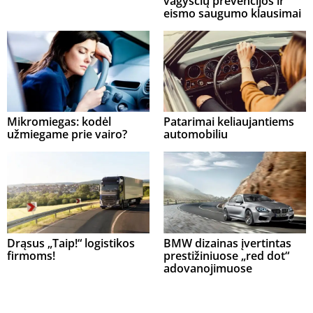
vagysčių prevencijos ir
eismo saugumo klausimai
Mikromiegas: kodėl
Patarimai keliaujantiems
užmiegame prie vairo?
automobiliu
Drąsus „Taip!“ logistikos
BMW dizainas įvertintas
firmoms!
prestižiniuose „red dot“
adovanojimuose