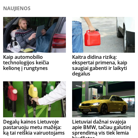
NAUJIENOS
Kaip automobilio
Kaitra didina riziką:
technologijos keičia
ekspertai primena, kaip
kelionę į rungtynes
saugiai gabenti ir laikyti
degalus
Degalų kainos Lietuvoje
Lietuviai dažnai svajoja
pastaruoju metu mažėja:
apie BMW, tačiau galutinį
ką tai reiškia vairuotojams
sprendimą vis tiek lemia