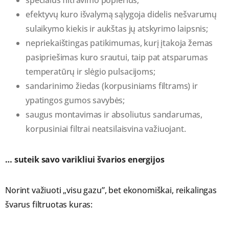
specialus filtravimo popierius;
efektyvų kuro išvalymą sąlygoja didelis nešvarumų
sulaikymo kiekis ir aukštas jų atskyrimo laipsnis;
nepriekaištingas patikimumas, kurį įtakoja žemas
pasipriešimas kuro srautui, taip pat atsparumas
temperatūrų ir slėgio pulsacijoms;
sandarinimo žiedas (korpusiniams filtrams) ir
ypatingos gumos savybės;
saugus montavimas ir absoliutus sandarumas,
korpusiniai filtrai neatsilaisvina važiuojant.
… suteik savo varikliui švarios energijos
Norint važiuoti „visu gazu”, bet ekonomiškai, reikalingas
švarus filtruotas kuras: