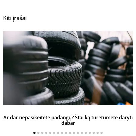
Kiti įrašai
Ar dar nepasikeitėte padangų? Štai ką turėtumėte daryti
K
dabar