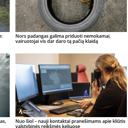
e:
Nors padangas galima priduoti nemokamai,
vairuotojai vis dar daro tą pačią klaidą
as,
Nuo šiol – nauji kontaktai pranešimams apie kliūtis
valstybinės reikšmės keliuose