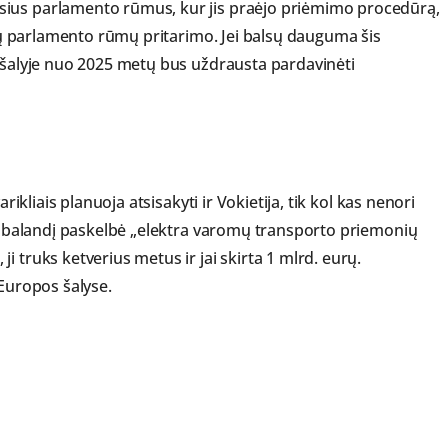
sius parlamento rūmus, kur jis praėjo priėmimo procedūrą,
tųjų parlamento rūmų pritarimo. Jei balsų dauguma šis
e šalyje nuo 2025 metų bus uždrausta pardavinėti
rikliais planuoja atsisakyti ir Vokietija, tik kol kas nenori
iau balandį paskelbė „elektra varomų transporto priemonių
 truks ketverius metus ir jai skirta 1 mlrd. eurų.
 Europos šalyse.