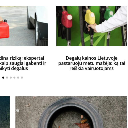
dina riziką: ekspertai
Degalų kainos Lietuvoje
aip saugiai gabenti ir
pastaruoju metu mažėja: ką tai
aikyti degalus
reiškia vairuotojams