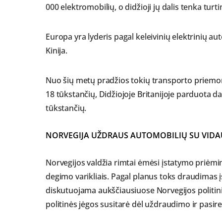
000 elektromobilių, o didžioji jų dalis tenka tu
Europa yra lyderis pagal keleivinių elektrinių aut
Kinija.
Nuo šių metų pradžios tokių transporto priemon
18 tūkstančių, Didžiojoje Britanijoje parduota d
tūkstančių.
NORVEGIJA UŽDRAUS AUTOMOBILIŲ SU VIDA
Norvegijos valdžia rimtai ėmėsi įstatymo priėmi
degimo varikliais. Pagal planus toks draudimas į
diskutuojama aukščiausiuose Norvegijos politinio
politinės jėgos susitarė dėl uždraudimo ir pasir