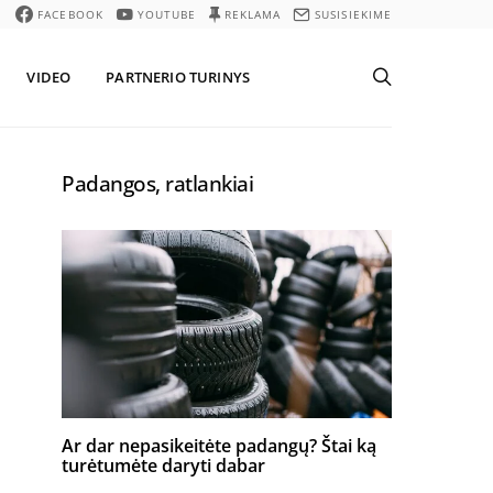
FACEBOOK
YOUTUBE
REKLAMA
SUSISIEKIME
VIDEO
PARTNERIO TURINYS
Padangos, ratlankiai
Ar dar nepasikeitėte padangų? Štai ką
turėtumėte daryti dabar