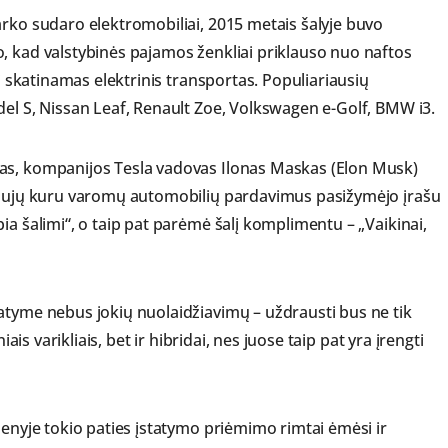
arko sudaro elektromobiliai, 2015 metais šalyje buvo
, kad valstybinės pajamos ženkliai priklauso nuo naftos
ai skatinamas elektrinis transportas. Populiariausių
del S, Nissan Leaf, Renault Zoe, Volkswagen e-Golf, BMW i3.
tas, kompanijos Tesla vadovas Ilonas Maskas (Elon Musk)
 naujų kuru varomų automobilių pardavimus pasižymėjo įrašu
ia šalimi“, o taip pat parėmė šalį komplimentu – „Vaikinai,
atyme nebus jokių nuolaidžiavimų – uždrausti bus ne tik
iais varikliais, bet ir hibridai, nes juose taip pat yra įrengti
menyje tokio paties įstatymo priėmimo rimtai ėmėsi ir