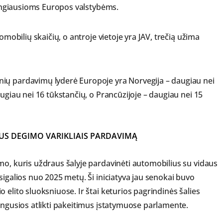
rtingiausioms Europos valstybėms.
omobilių skaičių, o antroje vietoje yra JAV, trečią užima
ių pardavimų lyderė Europoje yra Norvegija – daugiau nei
augiau nei 16 tūkstančių, o Prancūzijoje – daugiau nei 15
US DEGIMO VARIKLIAIS PARDAVIMĄ
mo, kuris uždraus šalyje pardavinėti automobilius su vidaus
sigalios nuo 2025 metų. Ši iniciatyva jau senokai buvo
 elito sluoksniuose. Ir štai keturios pagrindinės šalies
engusios atlikti pakeitimus įstatymuose parlamente.