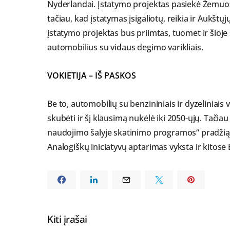
Nyderlandai. Įstatymo projektas pasiekė Žemuo
tačiau, kad įstatymas įsigaliotų, reikia ir Aukš
įstatymo projektas bus priimtas, tuomet ir šioj
automobilius su vidaus degimo varikliais.
VOKIETIJA – IŠ PASKOS
Be to, automobilių su benzininiais ir dyzeliniais va
skubėti ir šį klausimą nukėlė iki 2050-ųjų. Tač
naudojimo šalyje skatinimo programos“ pradžią, ji
Analogiškų iniciatyvų aptarimas vyksta ir kitose
Kiti įrašai