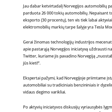
Jau dabar ketvirtadalį Norvegijos automobilių p
parduota 26 000 tokių automobilių. Nepaisant to
eksporto (30 procentų), ten vis tiek labai aktyvi
elektromobilių markių tarpe šalyje yra Tesla Mo
Gerai žinomas technologijų industrijos mecena
apie pastarąją Norvegijos iniciatyvą uždrausti
Twitter, kuriame jis pavadino Norvegiją „nuostab
jūs kieti!“.
Ekspertai pažymi, kad Norvegijoje priimtame įst
automobiliai su tradiciniais benzininiais ir dyzelin
vidaus degimo varikliai.
Po aktyvių iniciatyvos diskusijų vyriausybės lyg