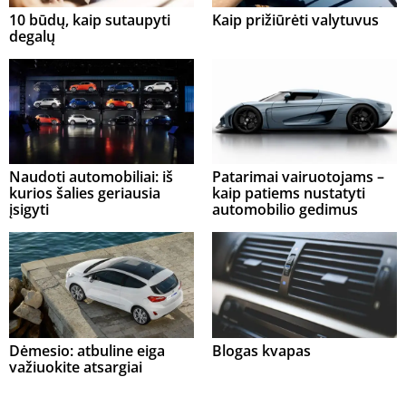
10 būdų, kaip sutaupyti
Kaip prižiūrėti valytuvus
degalų
Naudoti automobiliai: iš
Patarimai vairuotojams –
kurios šalies geriausia
kaip patiems nustatyti
įsigyti
automobilio gedimus
Dėmesio: atbuline eiga
Blogas kvapas
važiuokite atsargiai