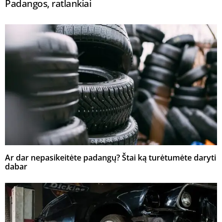
Padangos, ratlankiai
Ar dar nepasikeitėte padangų? Štai ką turėtumėte daryti
dabar