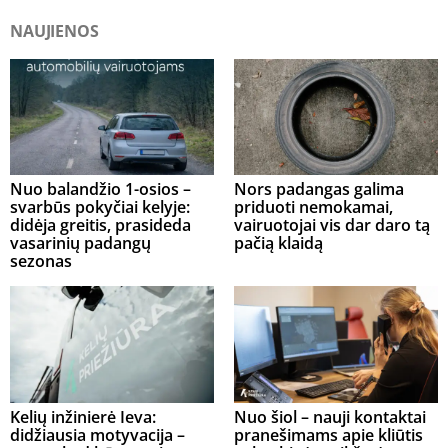
NAUJIENOS
Nuo balandžio 1-osios –
Nors padangas galima
svarbūs pokyčiai kelyje:
priduoti nemokamai,
didėja greitis, prasideda
vairuotojai vis dar daro tą
vasarinių padangų
pačią klaidą
sezonas
Kelių inžinierė Ieva:
Nuo šiol – nauji kontaktai
didžiausia motyvacija –
pranešimams apie kliūtis