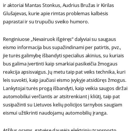
ir aktoriai Mantas Stonkus, Audrius Bružas ir Kirilas
Glušajevas, kurie apie rimtas problemas kalbėsis
paprastai ir su trupučiu sveiko humoro.
Renginiuose „Nevairuok išgėręs“ dalyviai su saugaus
eismo informacija bus supažindinami per patirtis, pvz.,
jie turės galimybę išbandyti specialius akinius, su kuriais
bus galima įvertinti kaip smarkiai pasikeičia žmogaus
reakcija apsisvaigus. Jų metu taip pat veiks technika, kuri
leis suvokti, kaip jaučiasi eismo įvykyje atsidūręs žmogus.
Lankytojai turės progą išbandyti, kaip veikia saugos diržai
automobiliui verčiantis ar atsitrenkiant į kliūtį, taip pat
susipažinti su Lietuvos kelių policijos tarnybos saugiam
eismui užtikrinti naudojamų automobilių įranga.
Atšilus orams, gatvėse daugėja elektrinių transporto