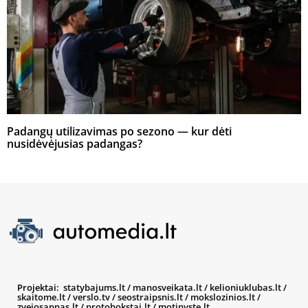
Padangų utilizavimas po sezono — kur dėti
nusidėvėjusias padangas?
Projektai:
statybajums.lt
/
manosveikata.lt
/
kelioniuklubas.lt
/
skaitome.lt
/
verslo.tv
/
seostraipsnis.lt
/
mokslozinios.lt
/
zvejosapnas.lt
/
protobokstai.lt
/
motinyste.lt