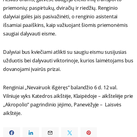
priemonių: paspirtukų, dviračių ir riedžių. Renginio
dalyviai galės jais pasivažinėti, o renginio asistentai
išsamiai paaiškins, kaip važiuojant šiomis priemonėmis
saugiai dalyvauti eisme.
Dalyviai bus kviečiami atlikti su saugiu eismu susijusias
užduotis bei dalyvauti viktorinoje, kurios laimėtojams bus
dovanojami įvairūs prizai.
Renginiai „Nevairuok išgėręs“ balandžio 6 d. 12 val.
Vilniuje vyks Katedros aikštėje, Klaipėdoje – aikštelėje prie
„Akropolio“ pagrindinio įėjimo, Panevėžyje – Laisvės
aikštėje.