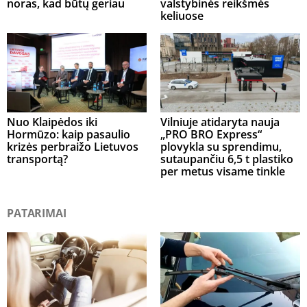
noras, kad būtų geriau
valstybinės reikšmės
keliuose
Nuo Klaipėdos iki
Vilniuje atidaryta nauja
Hormūzo: kaip pasaulio
„PRO BRO Express“
krizės perbraižo Lietuvos
plovykla su sprendimu,
transportą?
sutaupančiu 6,5 t plastiko
per metus visame tinkle
PATARIMAI