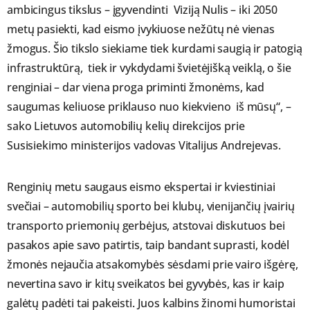
ambicingus tikslus – įgyvendinti Viziją Nulis – iki 2050
metų pasiekti, kad eismo įvykiuose nežūtų nė vienas
žmogus. Šio tikslo siekiame tiek kurdami saugią ir patogią
infrastruktūrą, tiek ir vykdydami švietėjišką veiklą, o šie
renginiai – dar viena proga priminti žmonėms, kad
saugumas keliuose priklauso nuo kiekvieno iš mūsų“, –
sako Lietuvos automobilių kelių direkcijos prie
Susisiekimo ministerijos vadovas Vitalijus Andrejevas.
Renginių metu saugaus eismo ekspertai ir kviestiniai
svečiai – automobilių sporto bei klubų, vienijančių įvairių
transporto priemonių gerbėjus, atstovai diskutuos bei
pasakos apie savo patirtis, taip bandant suprasti, kodėl
žmonės nejaučia atsakomybės sėsdami prie vairo išgėrę,
nevertina savo ir kitų sveikatos bei gyvybės, kas ir kaip
galėtų padėti tai pakeisti. Juos kalbins žinomi humoristai