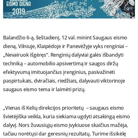
Balandžio 6-ą, šeštadienį, 12 val. minint Saugaus eismo
dieną, Vilniuje, Klaipėdoje ir Panevėžyje vyks renginiai –
„Nevairuok išgėręs“. Renginių dalyviai galės išbandyti
techniką – automobilio apsivertimą ir saugos diržų
efektyvumą imituojančius įrenginius, pasivažinėti
paspirtukais, dviračiais, riedžiais, dalyvauti viktorinoje
saugaus eismo tema ir laimėti prizų.
„Vienas iš Kelių direkcijos prioritetų – saugaus eismo
švietėjiška veikla, kuria siekiama ugdyti atsakingą eismo
dalyvį. Nors žuvusiųjų eismo įvykiuose skaičius mažėja,
tačiau norėtųsi dar geresnių rezultatų. Turime išsikėlę