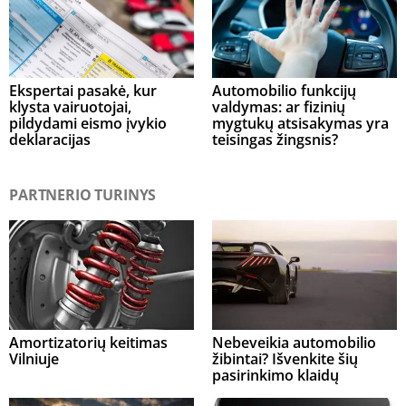
Ekspertai pasakė, kur
Automobilio funkcijų
klysta vairuotojai,
valdymas: ar fizinių
pildydami eismo įvykio
mygtukų atsisakymas yra
deklaracijas
teisingas žingsnis?
PARTNERIO TURINYS
Amortizatorių keitimas
Nebeveikia automobilio
Vilniuje
žibintai? Išvenkite šių
pasirinkimo klaidų