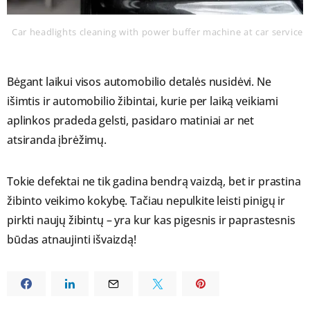
Car headlights cleaning with power buffer machine at car service
Bėgant laikui visos automobilio detalės nusidėvi. Ne
išimtis ir automobilio žibintai, kurie per laiką veikiami
aplinkos pradeda gelsti, pasidaro matiniai ar net
atsiranda įbrėžimų.
Tokie defektai ne tik gadina bendrą vaizdą, bet ir prastina
žibinto veikimo kokybę. Tačiau nepulkite leisti pinigų ir
pirkti naujų žibintų – yra kur kas pigesnis ir paprastesnis
būdas atnaujinti išvaizdą!