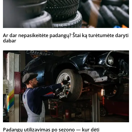
Ar dar nepasikeitėte padangų? Štai ką turėtumėte daryti
dabar
Padangų utilizavimas po sezono — kur dėti