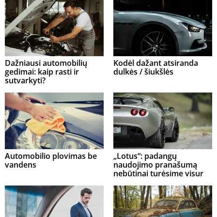
Dažniausi automobilių
Kodėl dažant atsiranda
gedimai: kaip rasti ir
dulkės / šiukšlės
sutvarkyti?
Automobilio plovimas be
„Lotus“: padangų
vandens
naudojimo pranašumą
nebūtinai turėsime visur