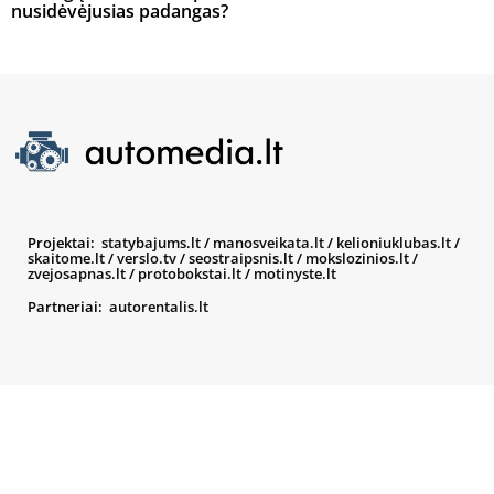
nusidėvėjusias padangas?
Projektai:
statybajums.lt
/
manosveikata.lt
/
kelioniuklubas.lt
/
skaitome.lt
/
verslo.tv
/
seostraipsnis.lt
/
mokslozinios.lt
/
zvejosapnas.lt
/
protobokstai.lt
/
motinyste.lt
Partneriai:
autorentalis.lt