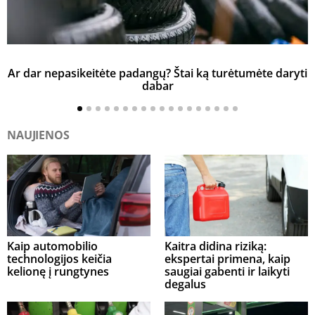
Ar dar nepasikeitėte padangų? Štai ką turėtumėte daryti
K
dabar
NAUJIENOS
Kaip automobilio
Kaitra didina riziką:
technologijos keičia
ekspertai primena, kaip
kelionę į rungtynes
saugiai gabenti ir laikyti
degalus