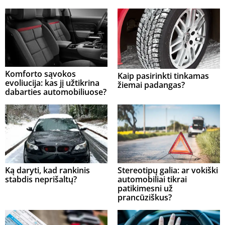
Komforto sąvokos
Kaip pasirinkti tinkamas
evoliucija: kas jį užtikrina
žiemai padangas?
dabarties automobiliuose?
Ką daryti, kad rankinis
Stereotipų galia: ar vokiški
stabdis neprišaltų?
automobiliai tikrai
patikimesni už
prancūziškus?