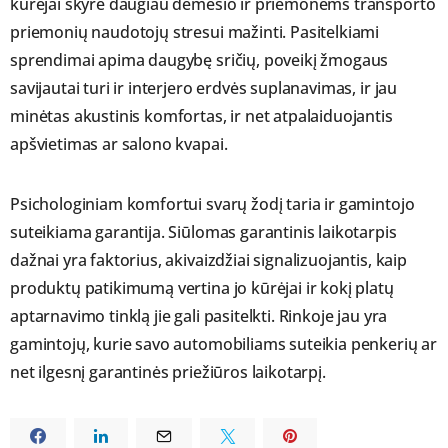
kūrėjai skyrė daugiau dėmesio ir priemonėms transporto
priemonių naudotojų stresui mažinti. Pasitelkiami
sprendimai apima daugybę sričių, poveikį žmogaus
savijautai turi ir interjero erdvės suplanavimas, ir jau
minėtas akustinis komfortas, ir net atpalaiduojantis
apšvietimas ar salono kvapai.
Psichologiniam komfortui svarų žodį taria ir gamintojo
suteikiama garantija. Siūlomas garantinis laikotarpis
dažnai yra faktorius, akivaizdžiai signalizuojantis, kaip
produktų patikimumą vertina jo kūrėjai ir kokį platų
aptarnavimo tinklą jie gali pasitelkti. Rinkoje jau yra
gamintojų, kurie savo automobiliams suteikia penkerių ar
net ilgesnį garantinės priežiūros laikotarpį.