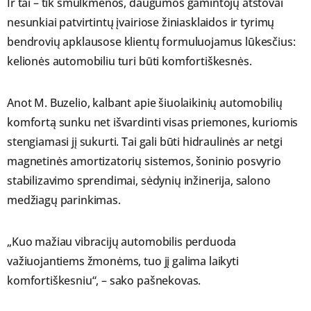
Ir tai – tik smulkmenos, daugumos gamintojų atstovai
nesunkiai patvirtintų įvairiose žiniasklaidos ir tyrimų
bendrovių apklausose klientų formuluojamus lūkesčius:
kelionės automobiliu turi būti komfortiškesnės.
Anot M. Buzelio, kalbant apie šiuolaikinių automobilių
komfortą sunku net išvardinti visas priemones, kuriomis
stengiamasi jį sukurti. Tai gali būti hidraulinės ar netgi
magnetinės amortizatorių sistemos, šoninio posvyrio
stabilizavimo sprendimai, sėdynių inžinerija, salono
medžiagų parinkimas.
„Kuo mažiau vibracijų automobilis perduoda
važiuojantiems žmonėms, tuo jį galima laikyti
komfortiškesniu“, – sako pašnekovas.