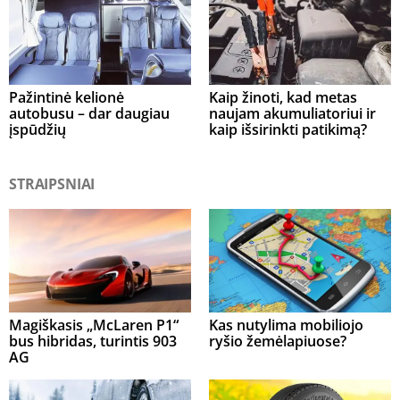
Pažintinė kelionė
Kaip žinoti, kad metas
autobusu – dar daugiau
naujam akumuliatoriui ir
įspūdžių
kaip išsirinkti patikimą?
STRAIPSNIAI
Magiškasis „McLaren P1“
Kas nutylima mobiliojo
bus hibridas, turintis 903
ryšio žemėlapiuose?
AG