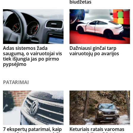
biudžetas
Adas sistemos žada
Dažniausi ginčai tarp
saugumą, o vairuotojai vis
vairuotojų po avarijos
tiek išjungia jas po pirmo
pypsėjimo
PATARIMAI
7 ekspertų patarimai, kaip
Keturiais ratais varomas