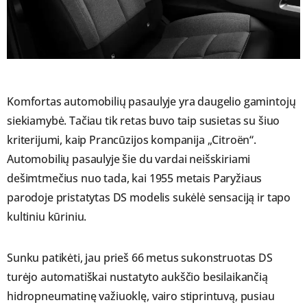
Komfortas automobilių pasaulyje yra daugelio gamintojų
siekiamybė. Tačiau tik retas buvo taip susietas su šiuo
kriterijumi, kaip Prancūzijos kompanija „Citroën“.
Automobilių pasaulyje šie du vardai neišskiriami
dešimtmečius nuo tada, kai 1955 metais Paryžiaus
parodoje pristatytas DS modelis sukėlė sensaciją ir tapo
kultiniu kūriniu.
Sunku patikėti, jau prieš 66 metus sukonstruotas DS
turėjo automatiškai nustatyto aukščio besilaikančią
hidropneumatinę važiuoklę, vairo stiprintuvą, pusiau