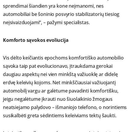
sprendimai šiandien yra kone neįmanomi, nes
automobiliai be šoninio posvyrio stabilizatorių tiesiog
neįsivaizduojami“, – pažymi specialistas.
Komforto sąvokos evoliucija
Vis dėlto keičiantis epochoms komfortiško automobilio
sąvoka taip pat evoliucionavo, įtraukdama gerokai
daugiau aspektų nei vien minkštą važiuoklę ar didelę
erdvę keleivių kojoms. Net minkščiausiai važiuojantį
automobilį vargu ar galėtume pavadinti komfortišku,
jeigu negalėtume įkrauti nuo šiuolaikinio žmogaus
neatsiejamo palydovo – išmaniojo telefono, o norintiems
susikalbėti greta sėdintiems keleiviams tektų šaukti.