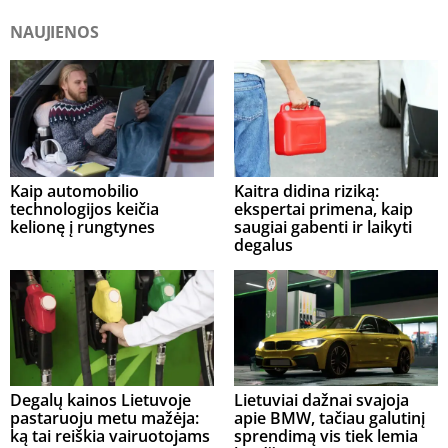
NAUJIENOS
Kaip automobilio
Kaitra didina riziką:
technologijos keičia
ekspertai primena, kaip
kelionę į rungtynes
saugiai gabenti ir laikyti
degalus
Degalų kainos Lietuvoje
Lietuviai dažnai svajoja
pastaruoju metu mažėja:
apie BMW, tačiau galutinį
ką tai reiškia vairuotojams
sprendimą vis tiek lemia