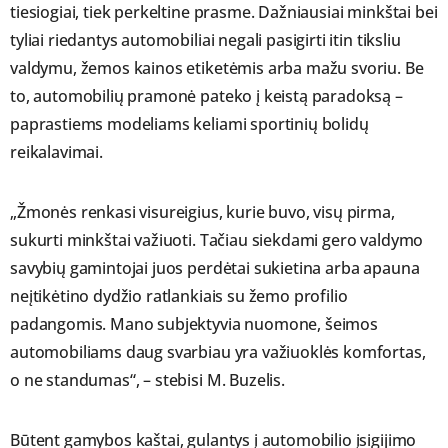
tiesiogiai, tiek perkeltine prasme. Dažniausiai minkštai bei
tyliai riedantys automobiliai negali pasigirti itin tiksliu
valdymu, žemos kainos etiketėmis arba mažu svoriu. Be
to, automobilių pramonė pateko į keistą paradoksą –
paprastiems modeliams keliami sportinių bolidų
reikalavimai.
„Žmonės renkasi visureigius, kurie buvo, visų pirma,
sukurti minkštai važiuoti. Tačiau siekdami gero valdymo
savybių gamintojai juos perdėtai sukietina arba apauna
neįtikėtino dydžio ratlankiais su žemo profilio
padangomis. Mano subjektyvia nuomone, šeimos
automobiliams daug svarbiau yra važiuoklės komfortas,
o ne standumas“, – stebisi M. Buzelis.
Būtent gamybos kaštai, gulantys į automobilio įsigijimo