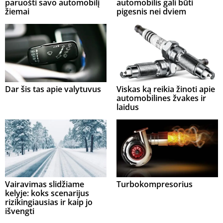
paruošti savo automobilį
automobilis gali būti
žiemai
pigesnis nei dviem
Dar šis tas apie valytuvus
Viskas ką reikia žinoti apie
automobilines žvakes ir
laidus
Vairavimas slidžiame
Turbokompresorius
kelyje: koks scenarijus
rizikingiausias ir kaip jo
išvengti