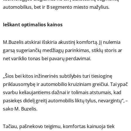
automobilius, bet ir B segmento miesto mažylius.
Ieškant optimalios kainos
M.Buzelis atskirai išskiria akustinį komfortą. Jį nulemia
garsą sugeriančių medžiagų parinkimas, stiklų storis ar
net variklio tonas bei pavarų perdavimai.
„Šios bei kitos inžinerinės subtilybės turi tiesioginę
priklausomybę ir automobilio kruiziniam greičiui. Tai ypač
svarbu keliaujantiems dažnai ir tolimais atstumais, kad
pasiekęs didelį greitį automobilis liktų tylus, nevargintų“, –
sako M. Buzelis.
Tačiau, pašnekovo teigimu, komfortas kainuoja tiek