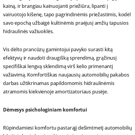
kainą, ir brangiau kainuojanti priežiūra, lipanti į
vairuotojo kišenę, tapo pagrindinėmis priežastimis, kodėl
savo epochą užbaigė kultinėmis praėjusį amžių tapusios
hidraulinės važiuoklės.
Vis dėlto prancūzų gamintojui pavyko surasti kitą
efektyvų ir naudoti draugišką sprendimą, grąžinusį
specifiškai lengvą sklendimą virš kelio primenantį
važiavimą. Komfortiškas naujausių automobilių pakabos
darbas užtikrinamas papildomomis hidraulinėmis
atramomis kiekvienoje amortizatoriaus pusėje.
Dėmesys psichologiniam komfortui
Rūpindamiesi komfortu pastarąjį dešimtmetį automobilių