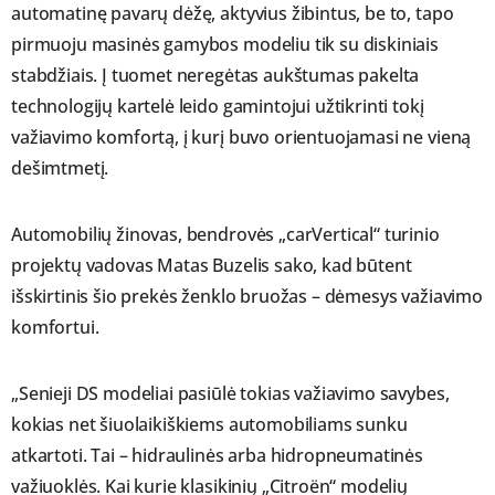
automatinę pavarų dėžę, aktyvius žibintus, be to, tapo
pirmuoju masinės gamybos modeliu tik su diskiniais
stabdžiais. Į tuomet neregėtas aukštumas pakelta
technologijų kartelė leido gamintojui užtikrinti tokį
važiavimo komfortą, į kurį buvo orientuojamasi ne vieną
dešimtmetį.
Automobilių žinovas, bendrovės „carVertical“ turinio
projektų vadovas Matas Buzelis sako, kad būtent
išskirtinis šio prekės ženklo bruožas – dėmesys važiavimo
komfortui.
„Senieji DS modeliai pasiūlė tokias važiavimo savybes,
kokias net šiuolaikiškiems automobiliams sunku
atkartoti. Tai – hidraulinės arba hidropneumatinės
važiuoklės. Kai kurie klasikinių „Citroën“ modelių