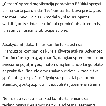
„Citroën“ sprendimą vibracijų perdavimo iššūkiui spręsti
pirmą kartą pasiūlė dar 1931-aisiais, kai buvo pristatytas
tuo metu revoliucinis C6 modelio „plūduriuojantis
variklis“, pritvirtintas prie kėbulo guminėmis atramomis,
itin sumažinusiomis vibracijas salone.
Atsakydami į dabartinius komforto klausimus
Prancūzijos kompanijos kūrėjai išvystė atskirą „Advanced
Comfort“ programą, apimančią daugiau sprendimų – nuo
šviesumo pojūtį ir gerą matomumą lemiančio langų ploto
ar praktiškai išnaudojamos salono erdvės iki tradiciškai
ypač patogių ir plačių sėdynių su specialiai pastorintu
standžiųjų putų užpildu ir patobulinta juosmens atrama.
Ne mažiau svarbu ir tai, kad komfortą lemiančios
technologijos diegiamos ne tik į aukštesnių segmentų