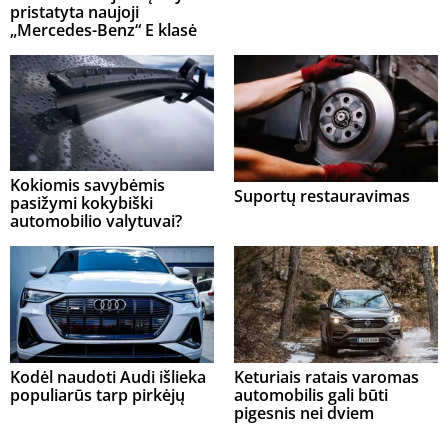
pristatyta naujoji
„Mercedes-Benz“ E klasė
Kokiomis savybėmis
Suportų restauravimas
pasižymi kokybiški
automobilio valytuvai?
Kodėl naudoti Audi išlieka
Keturiais ratais varomas
populiarūs tarp pirkėjų
automobilis gali būti
pigesnis nei dviem