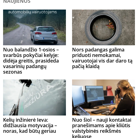
NAUJIENOS
Nuo balandžio 1-osios –
Nors padangas galima
svarbūs pokyčiai kelyje:
priduoti nemokamai,
didėja greitis, prasideda
vairuotojai vis dar daro tą
vasarinių padangų
pačią klaidą
sezonas
Kelių inžinierė Ieva:
Nuo šiol – nauji kontaktai
didžiausia motyvacija –
pranešimams apie kliūtis
noras, kad būtų geriau
valstybinės reikšmės
keliuose