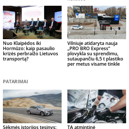
Nuo Klaipėdos iki
Vilniuje atidaryta nauja
Hormūzo: kaip pasaulio
„PRO BRO Express“
krizės perbraižo Lietuvos
plovykla su sprendimu,
transportą?
sutaupančiu 6,5 t plastiko
per metus visame tinkle
PATARIMAI
Sėkmės istorijos tęsinys:
TA atmintinė