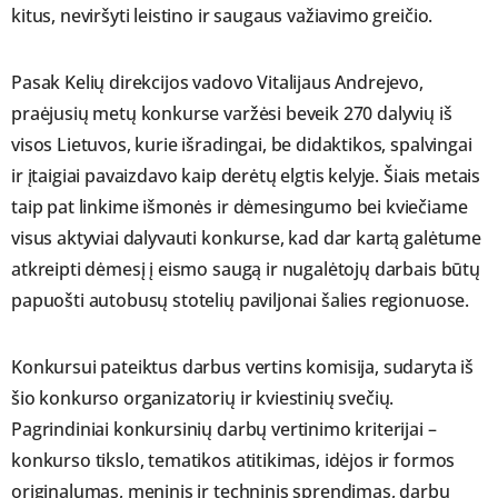
kitus, neviršyti leistino ir saugaus važiavimo greičio.
Pasak Kelių direkcijos vadovo Vitalijaus Andrejevo,
praėjusių metų konkurse varžėsi beveik 270 dalyvių iš
visos Lietuvos, kurie išradingai, be didaktikos, spalvingai
ir įtaigiai pavaizdavo kaip derėtų elgtis kelyje. Šiais metais
taip pat linkime išmonės ir dėmesingumo bei kviečiame
visus aktyviai dalyvauti konkurse, kad dar kartą galėtume
atkreipti dėmesį į eismo saugą ir nugalėtojų darbais būtų
papuošti autobusų stotelių paviljonai šalies regionuose.
Konkursui pateiktus darbus vertins komisija, sudaryta iš
šio konkurso organizatorių ir kviestinių svečių.
Pagrindiniai konkursinių darbų vertinimo kriterijai –
konkurso tikslo, tematikos atitikimas, idėjos ir formos
originalumas, meninis ir techninis sprendimas, darbų