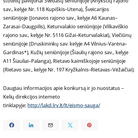
stotelių paviljonai Svėdasų seniūnijoje (Anykščių rajono
sav., kelyje Nr. 118 Kupiškis–Utena), Šveicarijos
seniūnijoje (Jonavos rajono sav., kelyje A6 Kaunas–
Zarasai–Daugpilis), Keturvalakio seniūnijoje (Vilkaviškio
rajono sav., kelyje Nr. 5116 Gižai–Keturvalakiai), Viečiūnų
seniūnijoje (Druskininkų sav. kelyje A4 Vilnius–Varėna–
Gardinas*), Kužių seniūnijoje (Šiaulių rajono sav., kelyje
A11 Šiauliai–Palanga), Rietavo kaimiškojoje seniūnijoje
(Rietavo sav., kelyje Nr. 197 Kryžkalnis–Rietavas–Vėžaičiai).
Daugiau informacijos apie konkursą ir jo nuostatus –
Kelių direkcijos interneto
tinklapyje:
http://lakd.lrv.lt/lt/eismo-sauga/