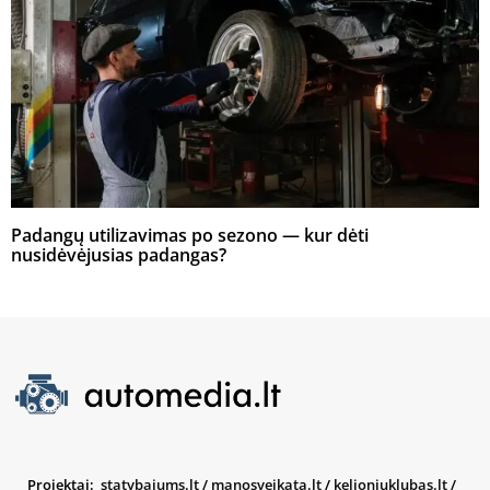
Padangų utilizavimas po sezono — kur dėti
nusidėvėjusias padangas?
Projektai:
statybajums.lt
/
manosveikata.lt
/
kelioniuklubas.lt
/