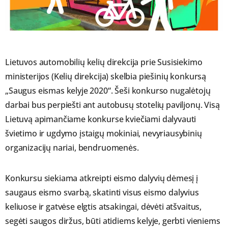
Lietuvos automobilių kelių direkcija prie Susisiekimo
ministerijos (Kelių direkcija) skelbia piešinių konkursą
„Saugus eismas kelyje 2020“. Šeši konkurso nugalėtojų
darbai bus perpiešti ant autobusų stotelių paviljonų. Visą
Lietuvą apimančiame konkurse kviečiami dalyvauti
švietimo ir ugdymo įstaigų mokiniai, nevyriausybinių
organizacijų nariai, bendruomenės.
Konkursu siekiama atkreipti eismo dalyvių dėmesį į
saugaus eismo svarbą, skatinti visus eismo dalyvius
keliuose ir gatvėse elgtis atsakingai, dėvėti atšvaitus,
segėti saugos diržus, būti atidiems kelyje, gerbti vieniems