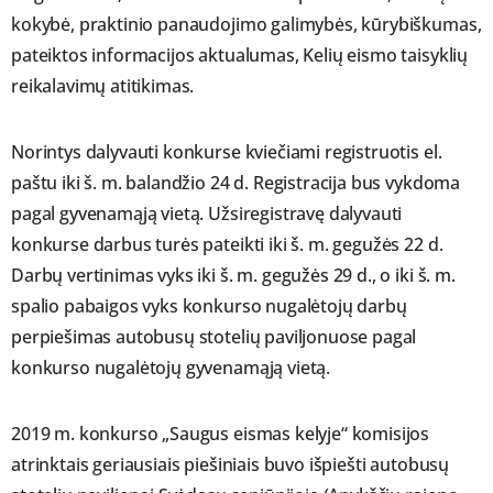
kokybė, praktinio panaudojimo galimybės, kūrybiškumas,
pateiktos informacijos aktualumas, Kelių eismo taisyklių
reikalavimų atitikimas.
Norintys dalyvauti konkurse kviečiami registruotis el.
paštu iki š. m. balandžio 24 d. Registracija bus vykdoma
pagal gyvenamąją vietą. Užsiregistravę dalyvauti
konkurse darbus turės pateikti iki š. m. gegužės 22 d.
Darbų vertinimas vyks iki š. m. gegužės 29 d., o iki š. m.
spalio pabaigos vyks konkurso nugalėtojų darbų
perpiešimas autobusų stotelių paviljonuose pagal
konkurso nugalėtojų gyvenamąją vietą.
2019 m. konkurso „Saugus eismas kelyje“ komisijos
atrinktais geriausiais piešiniais buvo išpiešti autobusų