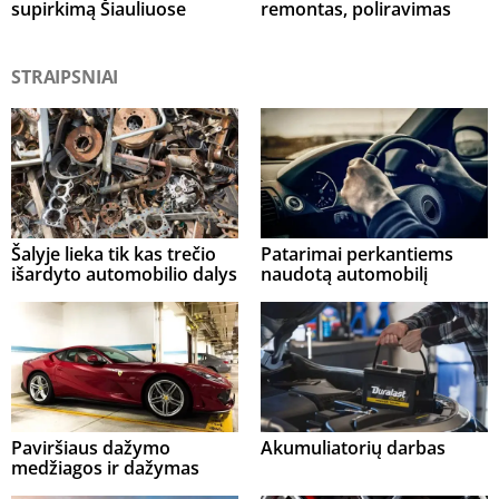
supirkimą Šiauliuose
remontas, poliravimas
STRAIPSNIAI
Šalyje lieka tik kas trečio
Patarimai perkantiems
išardyto automobilio dalys
naudotą automobilį
Paviršiaus dažymo
Akumuliatorių darbas
medžiagos ir dažymas