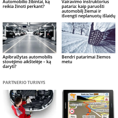
Automobilio žibintai, ką
Vairavimo instruktorius
reikia žinoti perkant?
pataria: kaip paruošti
automobilį žiemai ir
išvengti neplanuotų išlaidų
Apibraižytas automobilis
Bendri patarimai žiemos
stovėjimo aikštelėje – ką
metu
daryti?
PARTNERIO TURINYS