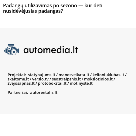
Padangų utilizavimas po sezono — kur dėti
nusidėvėjusias padangas?
Projektai:
statybajums.lt
/
manosveikata.lt
/
kelioniuklubas.lt
/
skaitome.lt
/
verslo.tv
/
seostraipsnis.lt
/
mokslozinios.lt
/
zvejosapnas.lt
/
protobokstai.lt
/
motinyste.lt
Partneriai:
autorentalis.lt