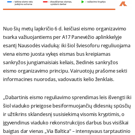
Nuo šių metų lapkričio 6 d. keičiasi eismo organizavimo
tvarka važiuojantiems per A17 Panevėžio aplinkkelyje
esantį Nausodės viaduką: iki šiol šviesoforu reguliuojama
viena eismo juosta vykęs eismas bus kreipiamas
sankryžos jungiamaisiais keliais, žiedinės sankryžos
eismo organizavimo principu. Vairuotojų prašome sekti
informacines nuorodas, vadovautis kelio ženklais.
„Dabartinis eismo reguliavimo sprendimas leis išvengti iki
šiol viaduko prieigose besiformuojančių didesnių spūsčių
ir užtikrins sklandesnį susisiekimą visomis kryptimis, o
įgyvendinus viaduko rekonstrukcijos darbus bus visiškai
baigtas dar vienas „Via Baltica“ – intensyvaus tarptautinio