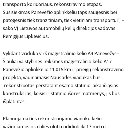
transporto koridoriaus, rekonstravimo etapas.
Susisiekimas Panevėžio aplinkkeliu taps saugesnis bei
patogesnis tiek tranzitiniam, tiek vietiniam transportui“, –
sako VĮ Lietuvos automobilių kelių direkcijos vadovas
Remigijus Lipkevičius.
Vykdant viaduko virš magistralinio kelio A9 Panevėžys–
Šiauliai valstybinės reikšmės magistralinio kelio A17
Panevėžio aplinkkelio 11,015 km ir prieigų rekonstravimo
projektą, vadinamasis Nausodės viadukas bus
rekonstruotas perstatant esamo statinio laikančiąsias
konstrukcijas, keisis ir statinio išorės matmenys, jis bus
išplatintas.
Planuojama ties rekonstruojamu viaduku kelio
važiuojamosios dalies plotį padidinti iki 17 metrų,