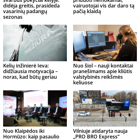
svarbūs pokyčiai kelyje:
priduoti nemokamai,
didėja greitis, prasideda
vairuotojai vis dar daro tą
vasarinių padangų
pačią klaidą
sezonas
Kelių inžinierė Ieva:
Nuo šiol – nauji kontaktai
didžiausia motyvacija –
pranešimams apie kliūtis
noras, kad būtų geriau
valstybinės reikšmės
keliuose
Nuo Klaipėdos iki
Vilniuje atidaryta nauja
Hormūzo: kaip pasaulio
„PRO BRO Express“