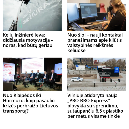
Kelių inžinierė Ieva:
Nuo šiol – nauji kontaktai
didžiausia motyvacija –
pranešimams apie kliūtis
noras, kad būtų geriau
valstybinės reikšmės
keliuose
Nuo Klaipėdos iki
Vilniuje atidaryta nauja
Hormūzo: kaip pasaulio
„PRO BRO Express“
krizės perbraižo Lietuvos
plovykla su sprendimu,
transportą?
sutaupančiu 6,5 t plastiko
per metus visame tinkle