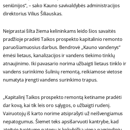
seniūnijos“, – sako Kauno savivaldybės administracijos
direktorius Vilius Šiliauskas.
Neįprastai šilta žiema kelininkams leido šios savaitės
pradžioje pradėti Taikos prospekto kapitalinio remonto
paruošiamuosius darbus. Bendrovė „Kauno vandenys“
ėmėsi lietaus, kanalizacijos ir vandens tiekimo tinklų
atnaujinimo. Iki pavasario norima užbaigti lietaus tinklo ir
vandens surinkimo šulinių remontą, reikiamose vietose
numatyta įrengti vandens surinkimo trapus.
„Kapitalinį Taikos prospekto remontą ketiname pradėti
dar kovą, kai tik leis oro sąlygos, o užbaigti rudenį.
Vairuotojų iš karto norime atsiprašyti už neišvengiamus
nepatogumus. Šiemet teks apsišarvuoti kantrybe, kad
ateityje turėtume patogų ir kokybišką vieną pagrindinių