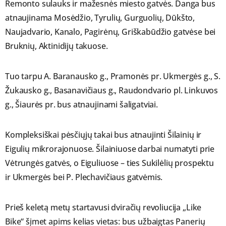
Remonto sulauks ir mažesnės miesto gatvės. Danga bus
atnaujinama Mosėdžio, Tyrulių, Gurguolių, Dūkšto,
Naujadvario, Kanalo, Pagirėnų, Griškabūdžio gatvėse bei
Bruknių, Aktinidijų takuose.
Tuo tarpu A. Baranausko g., Pramonės pr. Ukmergės g., S.
Žukausko g., Basanavičiaus g., Raudondvario pl. Linkuvos
g., Šiaurės pr. bus atnaujinami šaligatviai.
Kompleksiškai pėsčiųjų takai bus atnaujinti Šilainių ir
Eigulių mikrorajonuose. Šilainiuose darbai numatyti prie
Vėtrungės gatvės, o Eiguliuose – ties Sukilėlių prospektu
ir Ukmergės bei P. Plechavičiaus gatvėmis.
Prieš keletą metų startavusi dviračių revoliucija „Like
Bike“ šįmet apims kelias vietas: bus užbaigtas Panerių