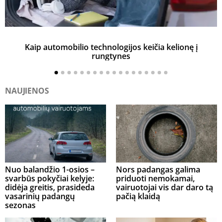
Kaip automobilio technologijos keičia kelionę į
rungtynes
NAUJIENOS
Nuo balandžio 1-osios –
Nors padangas galima
svarbūs pokyčiai kelyje:
priduoti nemokamai,
didėja greitis, prasideda
vairuotojai vis dar daro tą
vasarinių padangų
pačią klaidą
sezonas