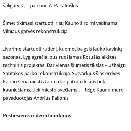
šaligatvis“, – patikino A. Pakalniškis.
Šįmet tikimasi startuoti ir su Kauno širdimi vadinama
Vilniaus gatvės rekonstrukcija.
„Norime startuoti rudenį, kuomet baigsis lauko kavinių
sezonas. Lygiagrečiai bus ruošiamas Rotušės aikštės
techninis projektas. Dar vienas šiųmetis tikslas – užbaigti
Santakos parko rekonstrukciją. Sutvarkius šias erdves
Kauno senamiestis taptų dar patrauklesnis tiek
kauniečiams, tiek miesto svečiams“, – teigė Kauno mero
pavaduotojas Andrius Palionis.
Pėstiesiems ir dviratininkams