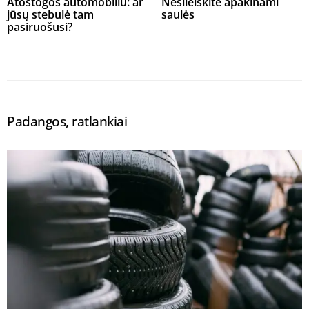
Atostogos automobiliu: ar
Nesileiskite apakinami
jūsų stebulė tam
saulės
pasiruošusi?
Padangos, ratlankiai