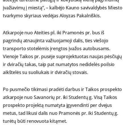
įvažiavimų į miestą“, – kalbėjo Kauno savivaldybės Miesto
tvarkymo skyriaus vedėjas Aloyzas Pakalniškis.
Atkarpoje nuo Ateities pl. iki Pramonės pr. bus iš
pagrindų atnaujinta važiuojamoji dalis, ties viešojo
transporto stotelėmis įrengtos įvažos autobusams.
Vienoje Taikos pr. pusėje suprojektuotas naujas pėsčiųjų
ir dviračių takas, taip pat numatytos nedidelės poilsio
aikštelės su suoliukais ir dviračių stovais.
Po pusmečio tikimasi pradėti darbus ir Taikos prospekto
atkarpoje nuo Savanorių pr. iki Studentų g. Visą Taikos
prospekto projektą numatyta įgyvendinti per dvejus
metus, tad likusi dalis nuo Pramonės pr. iki Studentų g.
turėtų būti renovuota kitąmet.