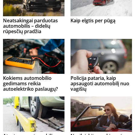
Neatsakingai parduotas
Kaip elgtis per pūgą
automobilis – didelių
rūpesčių pradžia
Kokiems automobilio
Policija pataria, kaip
gedimams reikia
apsaugoti automobilį nuo
autoelektriko paslaugų?
vagišių