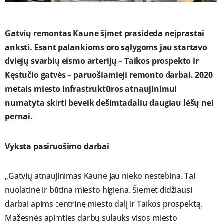
Gatvių remontas Kaune šįmet prasideda neįprastai
anksti. Esant palankioms oro sąlygoms jau startavo
dviejų svarbių eismo arterijų – Taikos prospekto ir
Kęstučio gatvės – paruošiamieji remonto darbai. 2020
metais miesto infrastruktūros atnaujinimui
numatyta skirti beveik dešimtadaliu daugiau lėšų nei
pernai.
Vyksta pasiruošimo darbai
„Gatvių atnaujinimas Kaune jau nieko nestebina. Tai
nuolatinė ir būtina miesto higiena. Šiemet didžiausi
darbai apims centrinę miesto dalį ir Taikos prospektą.
Mažesnės apimties darbų sulauks visos miesto