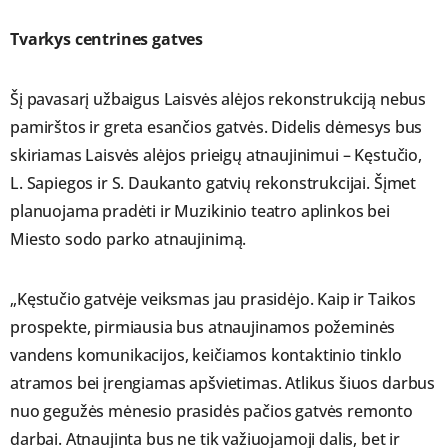
Tvarkys centrines gatves
Šį pavasarį užbaigus Laisvės alėjos rekonstrukciją nebus
pamirštos ir greta esančios gatvės. Didelis dėmesys bus
skiriamas Laisvės alėjos prieigų atnaujinimui – Kęstučio,
L. Sapiegos ir S. Daukanto gatvių rekonstrukcijai. Šįmet
planuojama pradėti ir Muzikinio teatro aplinkos bei
Miesto sodo parko atnaujinimą.
„Kęstučio gatvėje veiksmas jau prasidėjo. Kaip ir Taikos
prospekte, pirmiausia bus atnaujinamos požeminės
vandens komunikacijos, keičiamos kontaktinio tinklo
atramos bei įrengiamas apšvietimas. Atlikus šiuos darbus
nuo gegužės mėnesio prasidės pačios gatvės remonto
darbai. Atnaujinta bus ne tik važiuojamoji dalis, bet ir