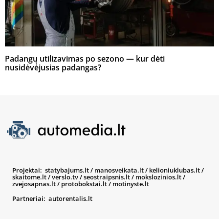
Padangų utilizavimas po sezono — kur dėti
nusidėvėjusias padangas?
Projektai:
statybajums.lt
/
manosveikata.lt
/
kelioniuklubas.lt
/
skaitome.lt
/
verslo.tv
/
seostraipsnis.lt
/
mokslozinios.lt
/
zvejosapnas.lt
/
protobokstai.lt
/
motinyste.lt
Partneriai:
autorentalis.lt