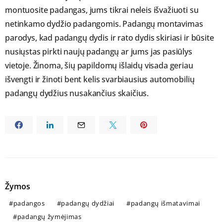
montuosite padangas, jums tikrai neleis išvažiuoti su
netinkamo dydžio padangomis. Padangų montavimas
parodys, kad padangų dydis ir rato dydis skiriasi ir būsite
nusiųstas pirkti naujų padangų ar jums jas pasiūlys
vietoje. Žinoma, šių papildomų išlaidų visada geriau
išvengti ir žinoti bent kelis svarbiausius automobilių
padangų dydžius nusakančius skaičius.
Žymos
padangos
padangų dydžiai
padangų išmatavimai
padangų žymėjimas