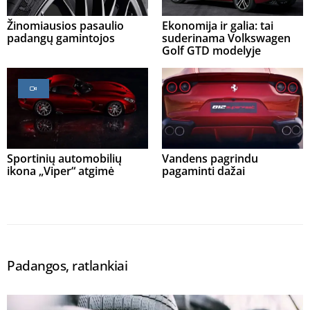
Žinomiausios pasaulio
Ekonomija ir galia: tai
padangų gamintojos
suderinama Volkswagen
Golf GTD modelyje
Sportinių automobilių
Vandens pagrindu
ikona „Viper“ atgimė
pagaminti dažai
Padangos, ratlankiai