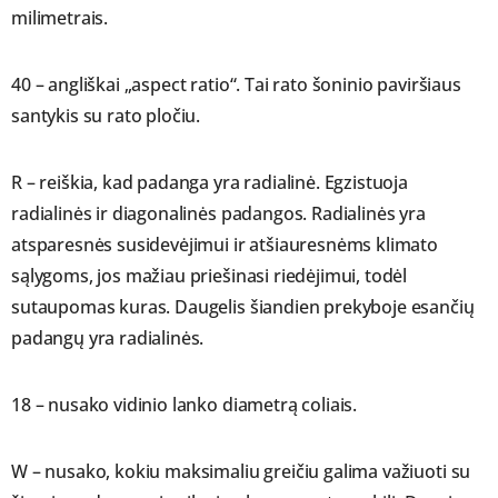
milimetrais.
40 – angliškai „aspect ratio“. Tai rato šoninio paviršiaus
santykis su rato pločiu.
R – reiškia, kad padanga yra radialinė. Egzistuoja
radialinės ir diagonalinės padangos. Radialinės yra
atsparesnės susidevėjimui ir atšiauresnėms klimato
sąlygoms, jos mažiau priešinasi riedėjimui, todėl
sutaupomas kuras. Daugelis šiandien prekyboje esančių
padangų yra radialinės.
18 – nusako vidinio lanko diametrą coliais.
W – nusako, kokiu maksimaliu greičiu galima važiuoti su