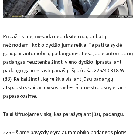
Pripažinkime, niekada nepirksite rūbų ar batų
nežinodami, kokio dydžio jums reikia. Ta pati taisyklė
galioja ir automobilių padangoms. Tiesa, apie automobilių
padangas neužtenka žinoti vieno dydžio. Įprastai ant
padangų galime rasti panašų į šį užrašą: 225/40 R18 W
(88). Reikai žinoti, ką reiškia visi ant jūsų padangų
atspausti skaičiai ir visos raidės. Šiame straipsnyje tai ir
papasakosime.
Taigi šifruojame viską, kas parašytą ant jūsų padangų.
225 – šiame pavyzdyje yra automobilio padangos plotis