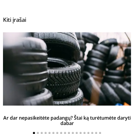
Kiti įrašai
Ar dar nepasikeitėte padangų? Štai ką turėtumėte daryti
K
dabar