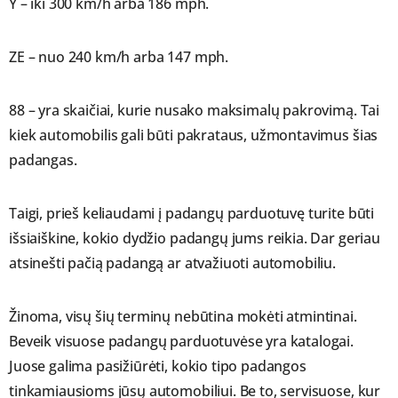
Y – iki 300 km/h arba 186 mph.
ZE – nuo 240 km/h arba 147 mph.
88 – yra skaičiai, kurie nusako maksimalų pakrovimą. Tai
kiek automobilis gali būti pakrataus, užmontavimus šias
padangas.
Taigi, prieš keliaudami į padangų parduotuvę turite būti
išsiaiškine, kokio dydžio padangų jums reikia. Dar geriau
atsinešti pačią padangą ar atvažiuoti automobiliu.
Žinoma, visų šių terminų nebūtina mokėti atmintinai.
Beveik visuose padangų parduotuvėse yra katalogai.
Juose galima pasižiūrėti, kokio tipo padangos
tinkamiausioms jūsų automobiliui. Be to, servisuose, kur