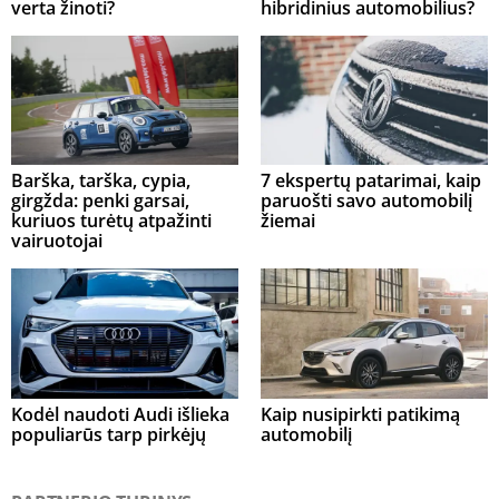
verta žinoti?
hibridinius automobilius?
Barška, tarška, cypia,
7 ekspertų patarimai, kaip
girgžda: penki garsai,
paruošti savo automobilį
kuriuos turėtų atpažinti
žiemai
vairuotojai
Kodėl naudoti Audi išlieka
Kaip nusipirkti patikimą
populiarūs tarp pirkėjų
automobilį