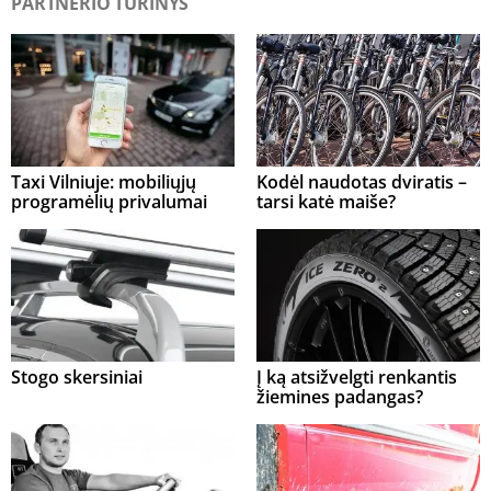
PARTNERIO TURINYS
Taxi Vilniuje: mobiliųjų
Kodėl naudotas dviratis –
programėlių privalumai
tarsi katė maiše?
Stogo skersiniai
Į ką atsižvelgti renkantis
žiemines padangas?