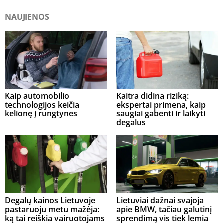
NAUJIENOS
Kaip automobilio
Kaitra didina riziką:
technologijos keičia
ekspertai primena, kaip
kelionę į rungtynes
saugiai gabenti ir laikyti
degalus
Degalų kainos Lietuvoje
Lietuviai dažnai svajoja
pastaruoju metu mažėja:
apie BMW, tačiau galutinį
ką tai reiškia vairuotojams
sprendimą vis tiek lemia