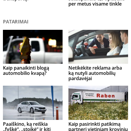
per metus visame tinkle
PATARIMAI
Kaip panaikinti blogą
Netikėkite reklama arba
automobilio kvapą?
ką nutyli automobilių
pardavėjai
Paaiškino, ką reiškia
Kaip pasirinkti patikimą
„fyškė“, „stoikė“ ir kiti
partnerį vietiniam krovinių