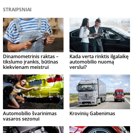
STRAIPSNIAI
Dinamometrinis raktas –
Kada verta rinktis ilgalaikę
tikslumo įrankis, būtinas
automobilio nuomą
kiekvienam meistrui
verslui?
Automobilio švarinimas
Krovinių Gabenimas
vasaros sezonui