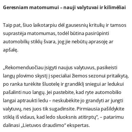
Geresniam matomumui – nauji valytuvai ir kilimėliai
Taip pat, šiuo laikotarpiu dėl gausesnių kritulių ir tamsos
suprastėja matomumas, todėl būtina pasirūpinti
automobilių stiklų švara, jog jie nebūtų aprasoję ar
apšalę.
„Rekomenduočiau įsigyti naujus valytuvus, pasikeisti
langų plovimo skystį į specialiai žiemos sezonui pritaikytą,
po ranka turėkite šluotelę ir grandiklį sniegui ar ledukui
pašalinti nuo langų. Jei pastebite, kad ryte automobilio
langai aptraukti ledu – neskubėkite jo grandyti ar jungti
valytuvų, nes juos tik sugadinsite. Pirmiausia pašildykite
stiklą iš vidaus, kad ledo sluoksnis atitirptų“, – patarimu
dalinasi „Lietuvos draudimo“ ekspertas.