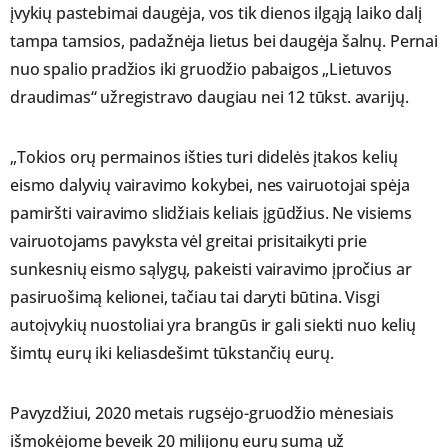
įvykių pastebimai daugėja, vos tik dienos ilgąją laiko dalį
tampa tamsios, padažnėja lietus bei daugėja šalnų. Pernai
nuo spalio pradžios iki gruodžio pabaigos „Lietuvos
draudimas“ užregistravo daugiau nei 12 tūkst. avarijų.
„Tokios orų permainos išties turi didelės įtakos kelių
eismo dalyvių vairavimo kokybei, nes vairuotojai spėja
pamiršti vairavimo slidžiais keliais įgūdžius. Ne visiems
vairuotojams pavyksta vėl greitai prisitaikyti prie
sunkesnių eismo sąlygų, pakeisti vairavimo įpročius ar
pasiruošimą kelionei, tačiau tai daryti būtina. Visgi
autoįvykių nuostoliai yra brangūs ir gali siekti nuo kelių
šimtų eurų iki keliasdešimt tūkstančių eurų.
Pavyzdžiui, 2020 metais rugsėjo-gruodžio mėnesiais
išmokėjome beveik 20 milijonų eurų sumą už