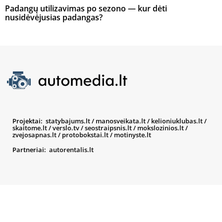
Padangų utilizavimas po sezono — kur dėti
nusidėvėjusias padangas?
Projektai:
statybajums.lt
/
manosveikata.lt
/
kelioniuklubas.lt
/
skaitome.lt
/
verslo.tv
/
seostraipsnis.lt
/
mokslozinios.lt
/
zvejosapnas.lt
/
protobokstai.lt
/
motinyste.lt
Partneriai:
autorentalis.lt