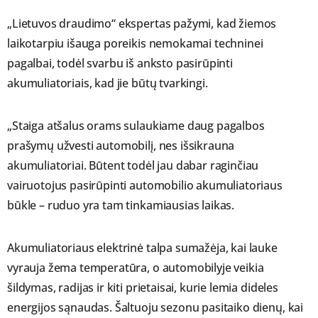
„Lietuvos draudimo“ ekspertas pažymi, kad žiemos
laikotarpiu išauga poreikis nemokamai techninei
pagalbai, todėl svarbu iš anksto pasirūpinti
akumuliatoriais, kad jie būtų tvarkingi.
„Staiga atšalus orams sulaukiame daug pagalbos
prašymų užvesti automobilį, nes išsikrauna
akumuliatoriai. Būtent todėl jau dabar raginčiau
vairuotojus pasirūpinti automobilio akumuliatoriaus
būkle – ruduo yra tam tinkamiausias laikas.
Akumuliatoriaus elektrinė talpa sumažėja, kai lauke
vyrauja žema temperatūra, o automobilyje veikia
šildymas, radijas ir kiti prietaisai, kurie lemia dideles
energijos sąnaudas. Šaltuoju sezonu pasitaiko dienų, kai