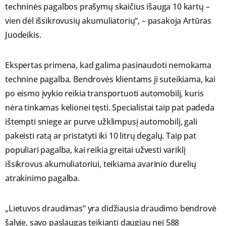
techninės pagalbos prašymų skaičius išauga 10 kartų –
vien dėl išsikrovusių akumuliatorių“, – pasakoja Artūras
Juodeikis.
Ekspertas primena, kad galima pasinaudoti nemokama
technine pagalba. Bendrovės klientams ji suteikiama, kai
po eismo įvykio reikia transportuoti automobilį, kuris
nėra tinkamas kelionei tęsti. Specialistai taip pat padeda
ištempti sniege ar purve užklimpusį automobilį, gali
pakeisti ratą ar pristatyti iki 10 litrų degalų. Taip pat
populiari pagalba, kai reikia greitai užvesti variklį
išsikrovus akumuliatoriui, teikiama avarinio durelių
atrakinimo pagalba.
„Lietuvos draudimas“ yra didžiausia draudimo bendrovė
šalyje, savo paslaugas teikianti daugiau nei 588