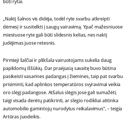
būti rytai.
„Naktį šalnos vis didėja, todėl ryte svarbu atkreipti
dėmesį ir susitelkti į saugų vairavimą. Ypač mažesniuose
miestuose ryte gali būti slidesnis kelias, nes naktį
judėjimas juose retesnis.
Pirmieji šalčiai ir plikšala vairuotojams sukelia daug
papildomų iššūkių. Dar praėjusią savaitę buvo būtina
pasikeisti vasarines padangas į žiemines, taip pat svarbu
prisiminti, kad aplinkos temperatūros svyravimai veikia
oro slėgį padangose. Atšalus slėgis jose gali sumažėti,
taigi visada derėtų patikrinti, ar slėgio rodikliai atitinka
automobilio gamintojų nurodytus reikalavimus“, – teigia
Artūras Juodeikis.