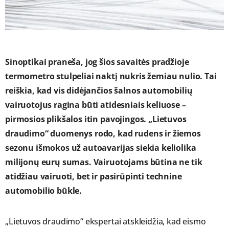
Sinoptikai praneša, jog šios savaitės pradžioje
termometro stulpeliai naktį nukris žemiau nulio. Tai
reiškia, kad vis didėjančios šalnos automobilių
vairuotojus ragina būti atidesniais keliuose –
pirmosios plikšalos itin pavojingos. „Lietuvos
draudimo“ duomenys rodo, kad rudens ir žiemos
sezonu išmokos už autoavarijas siekia keliolika
milijonų eurų sumas. Vairuotojams būtina ne tik
atidžiau vairuoti, bet ir pasirūpinti technine
automobilio būkle.
„Lietuvos draudimo“ ekspertai atskleidžia, kad eismo