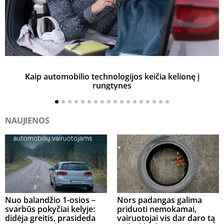
Kaip automobilio technologijos keičia kelionę į
rungtynes
NAUJIENOS
Nuo balandžio 1-osios –
Nors padangas galima
svarbūs pokyčiai kelyje:
priduoti nemokamai,
didėja greitis, prasideda
vairuotojai vis dar daro tą