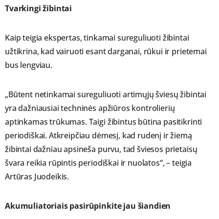
Tvarkingi žibintai
Kaip teigia ekspertas, tinkamai sureguliuoti žibintai
užtikrina, kad vairuoti esant darganai, rūkui ir prietemai
bus lengviau.
„Būtent netinkamai sureguliuoti artimųjų šviesų žibintai
yra dažniausiai techninės apžiūros kontrolierių
aptinkamas trūkumas. Taigi žibintus būtina pasitikrinti
periodiškai. Atkreipčiau dėmesį, kad rudenį ir žiemą
žibintai dažniau apsineša purvu, tad šviesos prietaisų
švara reikia rūpintis periodiškai ir nuolatos“, – teigia
Artūras Juodeikis.
Akumuliatoriais pasirūpinkite jau šiandien