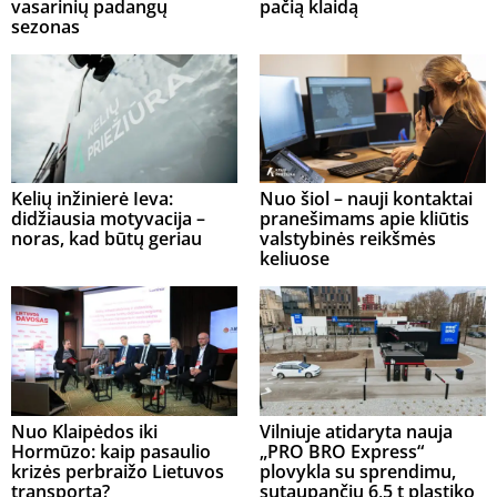
vasarinių padangų
pačią klaidą
sezonas
Kelių inžinierė Ieva:
Nuo šiol – nauji kontaktai
didžiausia motyvacija –
pranešimams apie kliūtis
noras, kad būtų geriau
valstybinės reikšmės
keliuose
Nuo Klaipėdos iki
Vilniuje atidaryta nauja
Hormūzo: kaip pasaulio
„PRO BRO Express“
krizės perbraižo Lietuvos
plovykla su sprendimu,
transportą?
sutaupančiu 6,5 t plastiko