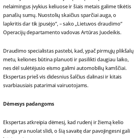
nelaimingus įvykius keliuose ir šiais metais galime tikėtis
panašių sumų. Nuostolių skaičius sparčiai auga, o
lapkritis dar tik įpusėjo“, – sako „Lietuvos draudimo“
Operacijų departamento vadovas Artūras Juodeikis.
Draudimo specialistas pastebi, kad, ypač pirmųjų plikšalų
metu, keliones būtina planuoti ir pasilikti daugiau laiko,
nes dėl sulėtėjusio eismo galimi automobilių kamščiai.
Ekspertas prieš vis didesnius šalčius dalinasi ir kitais
svarbiausiais patarimai vairuotojams.
Dėmesys padangoms
Ekspertas atkreipia dėmesį, kad rudenį ir žiemą kelio
danga yra nuolat slidi, o šią savaitę dar pavojingesni gali