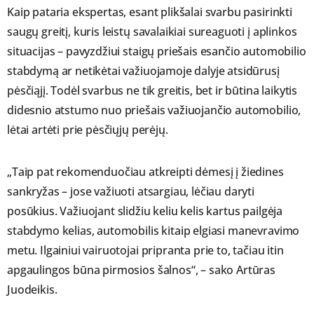
Kaip pataria ekspertas, esant plikšalai svarbu pasirinkti
saugų greitį, kuris leistų savalaikiai sureaguoti į aplinkos
situacijas – pavyzdžiui staigų priešais esančio automobilio
stabdymą ar netikėtai važiuojamoje dalyje atsidūrusį
pėsčiąjį. Todėl svarbus ne tik greitis, bet ir būtina laikytis
didesnio atstumo nuo priešais važiuojančio automobilio,
lėtai artėti prie pėsčiųjų perėjų.
„Taip pat rekomenduočiau atkreipti dėmesį į žiedines
sankryžas – jose važiuoti atsargiau, lėčiau daryti
posūkius. Važiuojant slidžiu keliu kelis kartus pailgėja
stabdymo kelias, automobilis kitaip elgiasi manevravimo
metu. Ilgainiui vairuotojai pripranta prie to, tačiau itin
apgaulingos būna pirmosios šalnos“, – sako Artūras
Juodeikis.