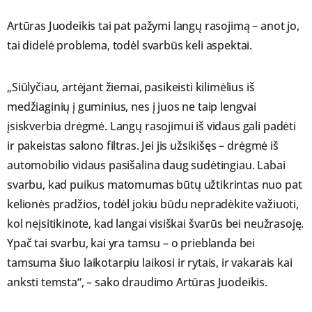
Artūras Juodeikis tai pat pažymi langų rasojimą – anot jo,
tai didelė problema, todėl svarbūs keli aspektai.
„Siūlyčiau, artėjant žiemai, pasikeisti kilimėlius iš
medžiaginių į guminius, nes į juos ne taip lengvai
įsiskverbia drėgmė. Langų rasojimui iš vidaus gali padėti
ir pakeistas salono filtras. Jei jis užsikišęs – drėgmė iš
automobilio vidaus pasišalina daug sudėtingiau. Labai
svarbu, kad puikus matomumas būtų užtikrintas nuo pat
kelionės pradžios, todėl jokiu būdu nepradėkite važiuoti,
kol neįsitikinote, kad langai visiškai švarūs bei neužrasoję.
Ypač tai svarbu, kai yra tamsu – o prieblanda bei
tamsuma šiuo laikotarpiu laikosi ir rytais, ir vakarais kai
anksti temsta“, – sako draudimo Artūras Juodeikis.