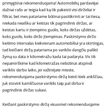
primygtinai rekomenduojama! Automobilių pardavėjai
dažnai rašo ar teigia kad ką tik pakeisti visi dirželiai ir
filtrai, bet mes patariame būtinai pasitikrinti ar tai tiesa,
niekada neaišku ar keistas tik pagrindinis diržas, ar
keistas kartu ir įtempimo guolis, koks diržas uždėtas,
koks guolis, koks diržo įtempimas. Paskirstymo diržo
keitimo intervalas kiekvienam automobiliui yra skirtingas,
tad keičiant diržą patariama po variklio dangčiu palikti
žymą su data ir kilometražu kada tai padaryta. Vis tik
nepamirškime kad kilometražas nebūtinai atspindi
variklio darbo laiko, jei važinėjate mieste,
rekomenduojama paskirstymo diržą keisti kiek ankščiau,
juk stovint kamščiuose variklis taip pat dirba ir
pagrindinis diržas sukasi.
Keičiant paskirstymo diržą visuomet rekomenduojame