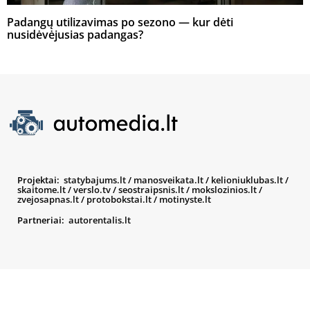
Padangų utilizavimas po sezono — kur dėti
nusidėvėjusias padangas?
Projektai:
statybajums.lt
/
manosveikata.lt
/
kelioniuklubas.lt
/
skaitome.lt
/
verslo.tv
/
seostraipsnis.lt
/
mokslozinios.lt
/
zvejosapnas.lt
/
protobokstai.lt
/
motinyste.lt
Partneriai:
autorentalis.lt