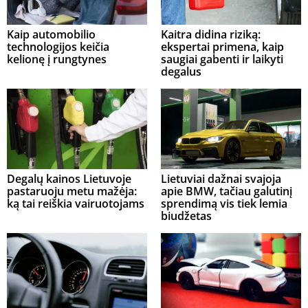
Kaip automobilio
Kaitra didina riziką:
technologijos keičia
ekspertai primena, kaip
kelionę į rungtynes
saugiai gabenti ir laikyti
degalus
Degalų kainos Lietuvoje
Lietuviai dažnai svajoja
pastaruoju metu mažėja:
apie BMW, tačiau galutinį
ką tai reiškia vairuotojams
sprendimą vis tiek lemia
biudžetas