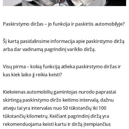
Paskirstymo diržas – jo funkcija ir paskirtis automobilyje?
Šį kartą pasidalinsime informacija apie paskirstymo diržą
arba dar vadinamą pagrindinį variklio diržą.
Visų pirma – kokią funkciją atlieka paskirstymo diržas ir
kas kiek laiko jį reikia keisti?
Kiekvienas automobilių gamintojas nurodo paprastai
skirtingą paskirstymo diržo keitimo intervalą, dažnu
atveju tai yra intervalas nuo 50 tūkstančių iki 100
tūkstančių kilometrų. Keičiant pagrindinį diržą yra
rekomenduojama keisti kartu ir diržą įtempiančius