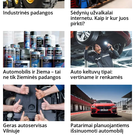
Industrinės padangos
Sėdynių užvalkalai
internetu. Kaip ir kur juos
pirkti?
Automobilis ir žiema – tai
Auto keltuvų tipai:
ne tik žieminės padangos
vertiname ir renkamės
Geras autoservisas
Patarimai planuojantiems
Vilniuje
išsinuomoti automobilį