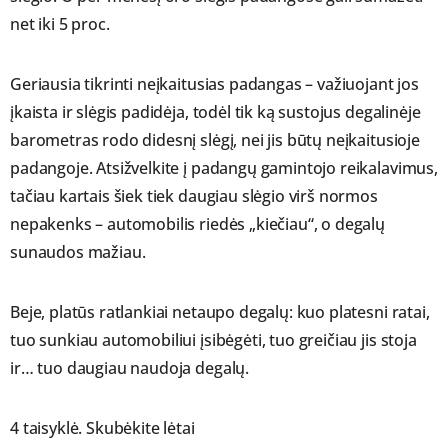
net iki 5 proc.
Geriausia tikrinti neįkaitusias padangas – važiuojant jos
įkaista ir slėgis padidėja, todėl tik ką sustojus degalinėje
barometras rodo didesnį slėgį, nei jis būtų neįkaitusioje
padangoje. Atsižvelkite į padangų gamintojo reikalavimus,
tačiau kartais šiek tiek daugiau slėgio virš normos
nepakenks – automobilis riedės „kiečiau“, o degalų
sunaudos mažiau.
Beje, platūs ratlankiai netaupo degalų: kuo platesni ratai,
tuo sunkiau automobiliui įsibėgėti, tuo greičiau jis stoja
ir… tuo daugiau naudoja degalų.
4 taisyklė. Skubėkite lėtai