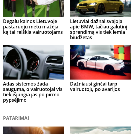
Degalų kainos Lietuvoje
Lietuviai dažnai svajoja
pastaruoju metu mažėja:
apie BMW, tačiau galutinį
ką tai reiškia vairuotojams
sprendimą vis tiek lemia
biudžetas
Adas sistemos žada
Dažniausi ginčai tarp
saugumą, o vairuotojai vis
vairuotojų po avarijos
tiek išjungia jas po pirmo
pypsėjimo
PATARIMAI