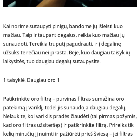
Kai norime sutaupyti pinigų, bandome jų išleisti kuo
mažiau. Taip ir taupant degalus, reikia kuo mažiau jų
sunaudoti. Tereikia truputį pagudrauti, ir į degalinę
užsuksite rečiau nei įprasta. Beje, kuo daugiau taisyklių
laikysitės, tuo daugiau degalų sutaupysite.
1 taisyklė. Daugiau oro 1
Patikrinkite oro filtrą – purvinas filtras sumažina oro
patekimą į variklį, todėl jis sunaudoja daugiau degalų.
Nelaukite, kol variklis pradės čiaudėti (tai pirmas požymis,
kad oro filtras užsiteršęs) ir patikrinkite filtrą. Prireiks tik
kelių minučių jį nuimti ir pažiūrėti prieš šviesą – jei filtras