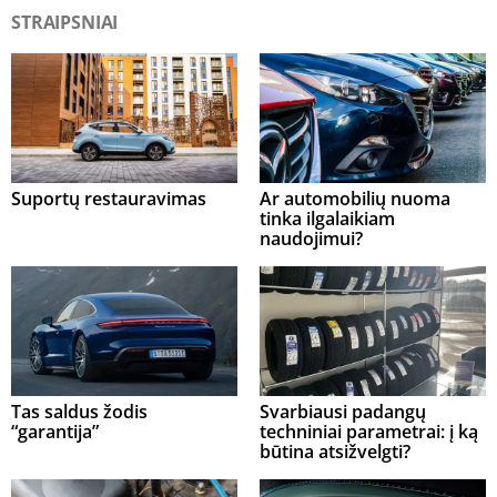
STRAIPSNIAI
Suportų restauravimas
Ar automobilių nuoma
tinka ilgalaikiam
naudojimui?
Tas saldus žodis
Svarbiausi padangų
“garantija”
techniniai parametrai: į ką
būtina atsižvelgti?