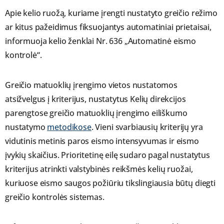
Apie kelio ruožą, kuriame įrengti nustatyto greičio režimo
ar kitus pažeidimus fiksuojantys automatiniai prietaisai,
informuoja kelio ženklai Nr. 636 „Automatinė eismo
kontrolė“.
Greičio matuoklių įrengimo vietos nustatomos
atsižvelgus į kriterijus, nustatytus Kelių direkcijos
parengtose greičio matuoklių įrengimo eiliškumo
nustatymo
metodikose
. Vieni svarbiausių kriterijų yra
vidutinis metinis paros eismo intensyvumas ir eismo
įvykių skaičius. Prioritetinę eilę sudaro pagal nustatytus
kriterijus atrinkti valstybinės reikšmės kelių ruožai,
kuriuose eismo saugos požiūriu tikslingiausia būtų diegti
greičio kontrolės sistemas.