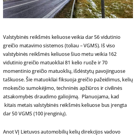
Valstybinės reikšmės keliuose veikia dar 56 vidutinio
greičio matavimo sistemos (toliau – VGMS). Iš viso
valstybinės reikšmės keliuose šiuo metu veikia 162
vidutinio greičio matuokliai 81 kelio ruože ir 70
momentinio greičio matuoklių, išdėstytų pavojinguose
taškuose. Šie matuokliai fiksuoja greičio pažeidimus, kelių
mokesčio sumokėjimo, techninės apžiūros ir civilinės
atsakomybės draudimo galiojimą. Planuojama, kad
kitais metais valstybinės reikšmės keliuose bus įrengta
dar 50 VGMS (100 įrenginių).
Anot VĮ Lietuvos automobilių kelių direkcijos vadovo