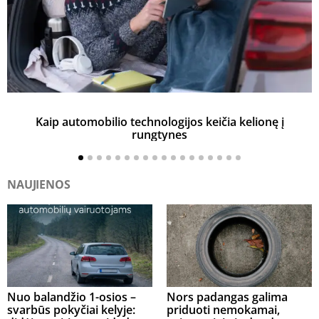
Kaip automobilio technologijos keičia kelionę į
rungtynes
NAUJIENOS
Nuo balandžio 1-osios –
Nors padangas galima
svarbūs pokyčiai kelyje:
priduoti nemokamai,