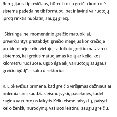
Remigijaus Lipkevičiaus, būtent tokia greičio kontrolės
sistema padeda ne tik formuoti, bet ir lavinti vairuotojų
įprotį rinktis nuolatinį saugų greitį.
„Skirtingai nei momentinio greičio matuokliai,
priverčiantys pristabdyti greičio mėgėjus konkrečioje
probleminėje kelio vietoje, vidutinio greičio matavimo
sistemos, kai greitis matuojamas kelių ar keliolikos
kilometrų ruožuose, ugdo ilgalaikį vairuotojų saugaus
greičio įgūdį“, – sako direktorius.
R. Lipkevičius primena, kad greičio viršijimas dažniausiai
nulemia itin skaudžias eismo įvykių pasekmes, todėl
ragina vairuotojus laikytis Kelių eismo taisyklių, paisyti
kelio ženklų nurodymų, važiuoti leistinu, saugiu greičiu.