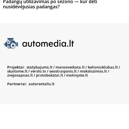
Padangų utilizavimas po sezono — kur dėti
nusidėvėjusias padangas?
Projektai:
statybajums.lt
/
manosveikata.lt
/
kelioniuklubas.lt
/
skaitome.lt
/
verslo.tv
/
seostraipsnis.lt
/
mokslozinios.lt
/
zvejosapnas.lt
/
protobokstai.lt
/
motinyste.lt
Partneriai:
autorentalis.lt