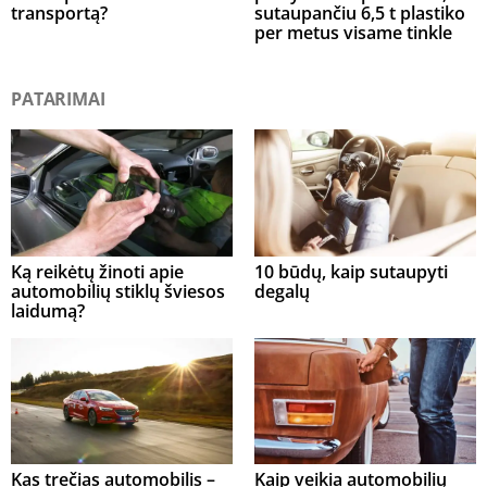
transportą?
sutaupančiu 6,5 t plastiko
per metus visame tinkle
PATARIMAI
Ką reikėtų žinoti apie
10 būdų, kaip sutaupyti
automobilių stiklų šviesos
degalų
laidumą?
Kas trečias automobilis –
Kaip veikia automobilių