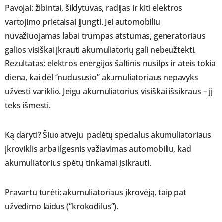
Pavojai: žibintai, šildytuvas, radijas ir kiti elektros
vartojimo prietaisai įjungti. Jei automobiliu
nuvažiuojamas labai trumpas atstumas, generatoriaus
galios visiškai įkrauti akumuliatorių gali nebeužtekti.
Rezultatas: elektros energijos šaltinis nusilps ir ateis tokia
diena, kai dėl “nudususio” akumuliatoriaus nepavyks
užvesti variklio. Jeigu akumuliatorius visiškai išsikraus – jį
teks išmesti.
Ką daryti? Šiuo atveju padėtų specialus akumuliatoriaus
įkroviklis arba ilgesnis važiavimas automobiliu, kad
akumuliatorius spėtų tinkamai įsikrauti.
Pravartu turėti: akumuliatoriaus įkrovėją, taip pat
užvedimo laidus (“krokodilus”).