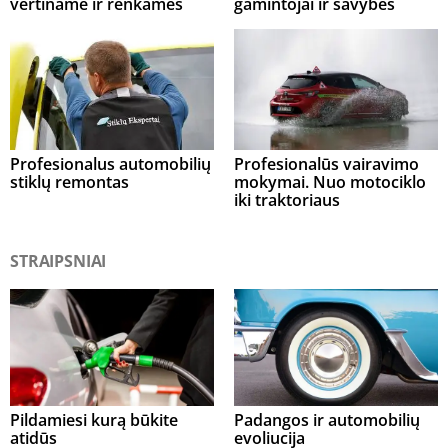
vertiname ir renkamės
gamintojai ir savybės
Profesionalus automobilių
Profesionalūs vairavimo
stiklų remontas
mokymai. Nuo motociklo
iki traktoriaus
STRAIPSNIAI
Pildamiesi kurą būkite
Padangos ir automobilių
atidūs
evoliucija