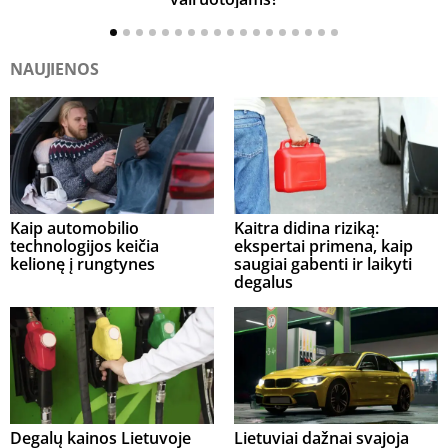
NAUJIENOS
Kaip automobilio
Kaitra didina riziką:
technologijos keičia
ekspertai primena, kaip
kelionę į rungtynes
saugiai gabenti ir laikyti
degalus
Degalų kainos Lietuvoje
Lietuviai dažnai svajoja