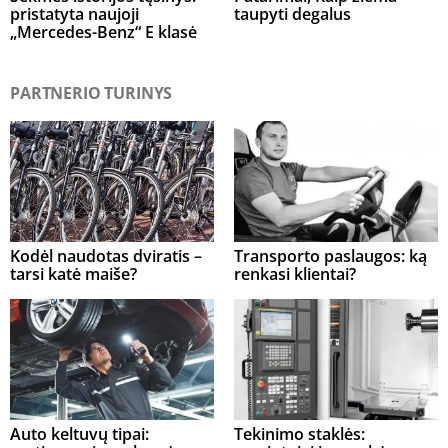
pristatyta naujoji
taupyti degalus
„Mercedes-Benz“ E klasė
PARTNERIO TURINYS
Kodėl naudotas dviratis –
Transporto paslaugos: ką
tarsi katė maiše?
renkasi klientai?
Auto keltuvų tipai:
Tekinimo staklės: