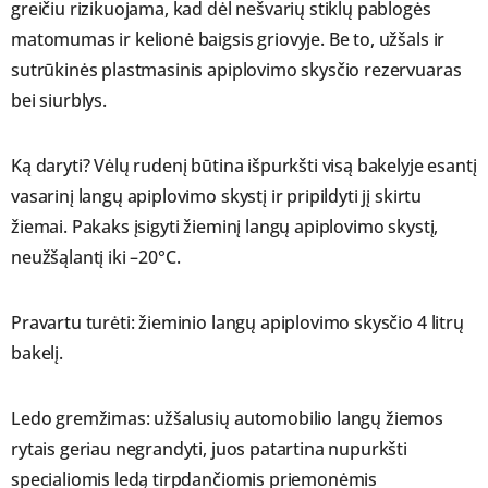
greičiu rizikuojama, kad dėl nešvarių stiklų pablogės
matomumas ir kelionė baigsis griovyje. Be to, užšals ir
sutrūkinės plastmasinis apiplovimo skysčio rezervuaras
bei siurblys.
Ką daryti? Vėlų rudenį būtina išpurkšti visą bakelyje esantį
vasarinį langų apiplovimo skystį ir pripildyti jį skirtu
žiemai. Pakaks įsigyti žieminį langų apiplovimo skystį,
neužšąlantį iki –20°C.
Pravartu turėti: žieminio langų apiplovimo skysčio 4 litrų
bakelį.
Ledo gremžimas: užšalusių automobilio langų žiemos
rytais geriau negrandyti, juos patartina nupurkšti
specialiomis ledą tirpdančiomis priemonėmis