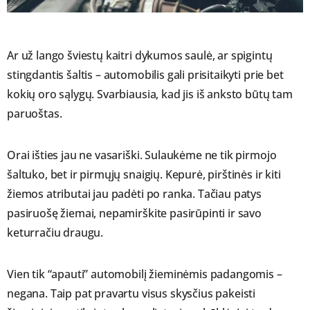
Ar už lango šviestų kaitri dykumos saulė, ar spigintų
stingdantis šaltis – automobilis gali prisitaikyti prie bet
kokių oro sąlygų. Svarbiausia, kad jis iš anksto būtų tam
paruoštas.
Orai išties jau ne vasariški. Sulaukėme ne tik pirmojo
šaltuko, bet ir pirmųjų snaigių. Kepurė, pirštinės ir kiti
žiemos atributai jau padėti po ranka. Tačiau patys
pasiruošę žiemai, nepamirškite pasirūpinti ir savo
keturračiu draugu.
Vien tik “apauti” automobilį žieminėmis padangomis –
negana. Taip pat pravartu visus skysčius pakeisti