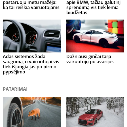
pastaruoju metu mažėja:
apie BMW, tačiau galutinį
ką tai reiškia vairuotojams
sprendimą vis tiek lemia
biudžetas
Adas sistemos žada
Dažniausi ginčai tarp
saugumą, o vairuotojai vis
vairuotojų po avarijos
tiek išjungia jas po pirmo
pypsėjimo
PATARIMAI