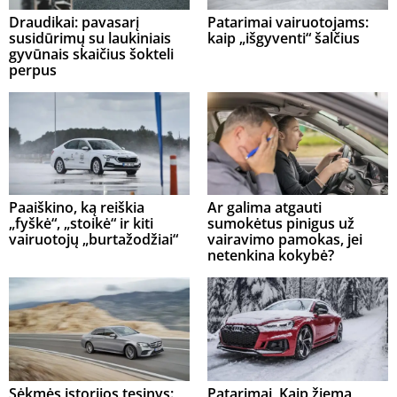
Draudikai: pavasarį
Patarimai vairuotojams:
susidūrimų su laukiniais
kaip „išgyventi“ šalčius
gyvūnais skaičius šokteli
perpus
Paaiškino, ką reiškia
Ar galima atgauti
„fyškė“, „stoikė“ ir kiti
sumokėtus pinigus už
vairuotojų „burtažodžiai“
vairavimo pamokas, jei
netenkina kokybė?
Sėkmės istorijos tęsinys:
Patarimai, Kaip žiema