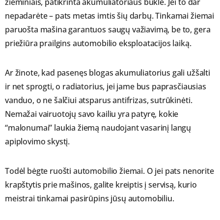
žieminiais, patikrinta akumuliatoriaus būklė. Jei to dar
nepadarėte – pats metas imtis šių darbų. Tinkamai žiemai
paruošta mašina garantuos saugų važiavimą, be to, gera
priežiūra prailgins automobilio eksploatacijos laiką.
Ar žinote, kad pasenęs blogas akumuliatorius gali užšalti
ir net sprogti, o radiatorius, jei jame bus paprasčiausias
vanduo, o ne šalčiui atsparus antifrizas, sutrūkinėti.
Nemažai vairuotojų savo kailiu yra patyrę, kokie
“malonumai” laukia žiemą naudojant vasarinį langų
apiplovimo skystį.
Todėl bėgte ruošti automobilio žiemai. O jei pats nenorite
krapštytis prie mašinos, galite kreiptis į servisą, kurio
meistrai tinkamai pasirūpins jūsų automobiliu.