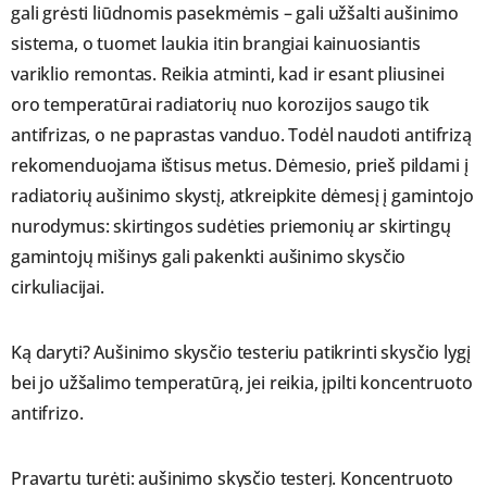
gali grėsti liūdnomis pasekmėmis – gali užšalti aušinimo
sistema, o tuomet laukia itin brangiai kainuosiantis
variklio remontas. Reikia atminti, kad ir esant pliusinei
oro temperatūrai radiatorių nuo korozijos saugo tik
antifrizas, o ne paprastas vanduo. Todėl naudoti antifrizą
rekomenduojama ištisus metus. Dėmesio, prieš pildami į
radiatorių aušinimo skystį, atkreipkite dėmesį į gamintojo
nurodymus: skirtingos sudėties priemonių ar skirtingų
gamintojų mišinys gali pakenkti aušinimo skysčio
cirkuliacijai.
Ką daryti? Aušinimo skysčio testeriu patikrinti skysčio lygį
bei jo užšalimo temperatūrą, jei reikia, įpilti koncentruoto
antifrizo.
Pravartu turėti: aušinimo skysčio testerį. Koncentruoto