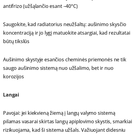
antifrizo (užšąlančio esant –40°C)
Saugokite, kad radiatorius neužšaltų: aušinimo skysčio
koncentraciją ir jo lygį matuokite atsargiai, kad rezultatai
būtų tikslūs
Aušinimo skystyje esančios cheminės priemonės ne tik
saugo aušinimo sistemą nuo užšalimo, bet ir nuo
korozijos
Langai
Pavojai: jei kiekvieną žiemą į langų valymo sistemą
pilamas vasarai skirtas langų apiplovimo skystis, smarkiai
rizikuojama, kad ši sistema užšals. Važiuojant didesniu