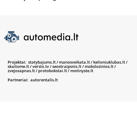
Projektai:
statybajums.lt
/
manosveikata.lt
/
kelioniuklubas.lt
/
skaitome.lt
/
verslo.tv
/
seostraipsnis.lt
/
mokslozinios.lt
/
zvejosapnas.lt
/
protobokstai.lt
/
motinyste.lt
Partneriai:
autorentalis.lt