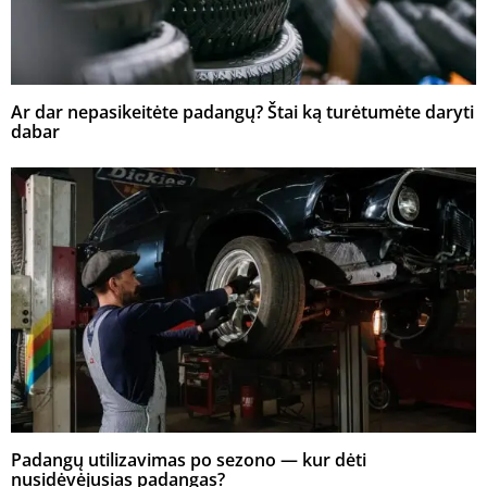
Ar dar nepasikeitėte padangų? Štai ką turėtumėte daryti
dabar
Padangų utilizavimas po sezono — kur dėti
nusidėvėjusias padangas?