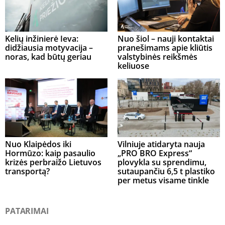
Kelių inžinierė Ieva:
Nuo šiol – nauji kontaktai
didžiausia motyvacija –
pranešimams apie kliūtis
noras, kad būtų geriau
valstybinės reikšmės
keliuose
Nuo Klaipėdos iki
Vilniuje atidaryta nauja
Hormūzo: kaip pasaulio
„PRO BRO Express“
krizės perbraižo Lietuvos
plovykla su sprendimu,
transportą?
sutaupančiu 6,5 t plastiko
per metus visame tinkle
PATARIMAI