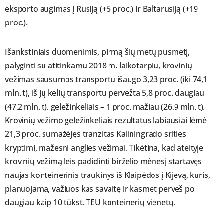
eksporto augimas į Rusiją (+5 proc.) ir Baltarusiją (+19
proc.).
Išankstiniais duomenimis, pirmą šių metų pusmetį,
palyginti su atitinkamu 2018 m. laikotarpiu, krovinių
vežimas sausumos transportu išaugo 3,23 proc. (iki 74,1
mln. t), iš jų kelių transportu pervežta 5,8 proc. daugiau
(47,2 mln. t), geležinkeliais – 1 proc. mažiau (26,9 mln. t).
Krovinių vežimo geležinkeliais rezultatus labiausiai lėmė
21,3 proc. sumažėjęs tranzitas Kaliningrado srities
kryptimi, mažesni anglies vežimai. Tikėtina, kad ateityje
krovinių vežimą leis padidinti birželio mėnesį startavęs
naujas konteinerinis traukinys iš Klaipėdos į Kijevą, kuris,
planuojama, važiuos kas savaitę ir kasmet perveš po
daugiau kaip 10 tūkst. TEU konteinerių vienetų.