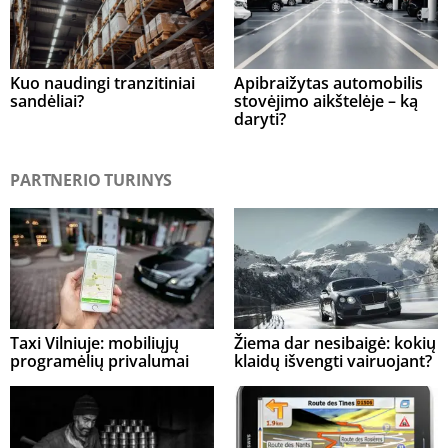
Kuo naudingi tranzitiniai
Apibraižytas automobilis
sandėliai?
stovėjimo aikštelėje – ką
daryti?
PARTNERIO TURINYS
Taxi Vilniuje: mobiliųjų
Žiema dar nesibaigė: kokių
programėlių privalumai
klaidų išvengti vairuojant?