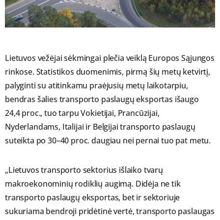
Lietuvos vežėjai sėkmingai plečia veiklą Europos Sąjungos
rinkose. Statistikos duomenimis, pirmą šių metų ketvirtį,
palyginti su atitinkamu praėjusių metų laikotarpiu,
bendras šalies transporto paslaugų eksportas išaugo
24,4 proc., tuo tarpu Vokietijai, Prancūzijai,
Nyderlandams, Italijai ir Belgijai transporto paslaugų
suteikta po 30–40 proc. daugiau nei pernai tuo pat metu.
„Lietuvos transporto sektorius išlaiko tvarų
makroekonominių rodiklių augimą. Didėja ne tik
transporto paslaugų eksportas, bet ir sektoriuje
sukuriama bendroji pridėtinė vertė, transporto paslaugas