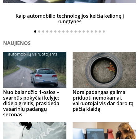
Kaip automobilio technologijos keičia kelionę į
rungtynes
NAUJIENOS
Nuo balandžio 1-osios –
Nors padangas galima
svarbūs pokyčiai kelyje:
priduoti nemokamai,
didėja greitis, prasideda
vairuotojai vis dar daro tą
vasarinių padangų
pačią klaidą
sezonas