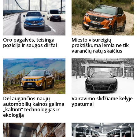
Oro pagalvės, teisinga
Miesto visureigių
pozicija ir saugos diržai
praktiškumą lemia ne tik
varančių ratų skaičius
Dėl augančios naujų
Vairavimo slidžiame kelyje
automobilių kainos galima
ypatumai
„kaltinti“ technologijas ir
ekologiją