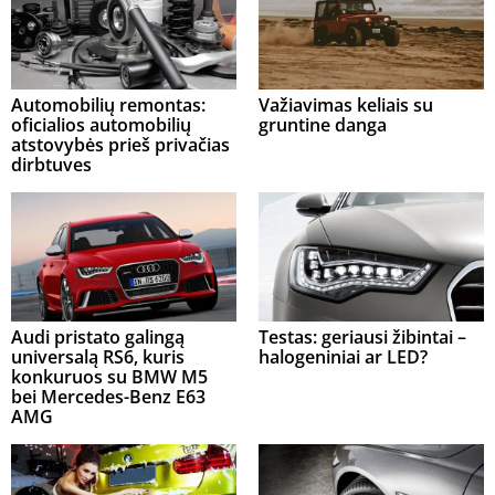
Automobilių remontas:
Važiavimas keliais su
oficialios automobilių
gruntine danga
atstovybės prieš privačias
dirbtuves
Audi pristato galingą
Testas: geriausi žibintai –
universalą RS6, kuris
halogeniniai ar LED?
konkuruos su BMW M5
bei Mercedes-Benz E63
AMG