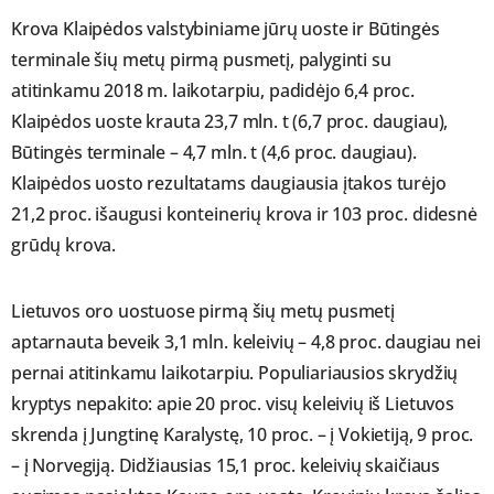
Krova Klaipėdos valstybiniame jūrų uoste ir Būtingės
terminale šių metų pirmą pusmetį, palyginti su
atitinkamu 2018 m. laikotarpiu, padidėjo 6,4 proc.
Klaipėdos uoste krauta 23,7 mln. t (6,7 proc. daugiau),
Būtingės terminale – 4,7 mln. t (4,6 proc. daugiau).
Klaipėdos uosto rezultatams daugiausia įtakos turėjo
21,2 proc. išaugusi konteinerių krova ir 103 proc. didesnė
grūdų krova.
Lietuvos oro uostuose pirmą šių metų pusmetį
aptarnauta beveik 3,1 mln. keleivių – 4,8 proc. daugiau nei
pernai atitinkamu laikotarpiu. Populiariausios skrydžių
kryptys nepakito: apie 20 proc. visų keleivių iš Lietuvos
skrenda į Jungtinę Karalystę, 10 proc. – į Vokietiją, 9 proc.
– į Norvegiją. Didžiausias 15,1 proc. keleivių skaičiaus