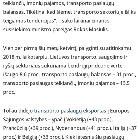
teikiančių įmonių pajamos, transporto paslaugų
balansas. Tikėtina, kad šiemet transporto sektoriuje išliks
teigiamos tendencijos“, – sako laikinai einantis
susisiekimo ministro pareigas Rokas Masiulis.
Vien per pirmą šių metų ketvirtį, palyginti su atitinkamu
2018 m. laikotarpiu, Lietuvos transporto, saugojimo ir
ryšių sektoriaus sukuriama bendroji pridėtinė vertė
išaugo 8,6 proc., transporto paslaugų balansas – 31 proc.,
transporto paslaugas teikiančių įmonių pajamos – 13,5
proc.
Toliau didėjo
transporto paslaugų eksportas
į Europos
Sąjungos valstybes – ypač į Vokietiją (+43 proc.),
Prancūziją (+39 proc.), Nyderlandus (+41 proc.), Italiją (+37
proc.) ir Belgiją (+33 proc.). Kiek lėtesnis šių paslaugų