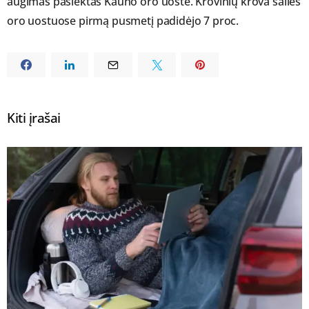
augimas pasiektas Kauno oro uoste. Krovinių krova šalies
oro uostuose pirmą pusmetį padidėjo 7 proc.
Kiti įrašai