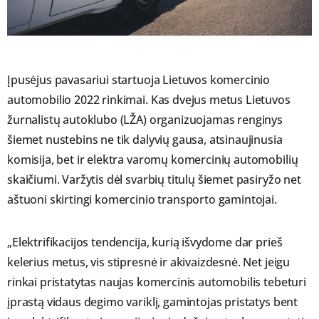
Įpusėjus pavasariui startuoja Lietuvos komercinio
automobilio 2022 rinkimai. Kas dvejus metus Lietuvos
žurnalistų autoklubo (LŽA) organizuojamas renginys
šiemet nustebins ne tik dalyvių gausa, atsinaujinusia
komisija, bet ir elektra varomų komercinių automobilių
skaičiumi. Varžytis dėl svarbių titulų šiemet pasiryžo net
aštuoni skirtingi komercinio transporto gamintojai.
„Elektrifikacijos tendencija, kurią išvydome dar prieš
kelerius metus, vis stipresnė ir akivaizdesnė. Net jeigu
rinkai pristatytas naujas komercinis automobilis tebeturi
įprastą vidaus degimo variklį, gamintojas pristatys bent