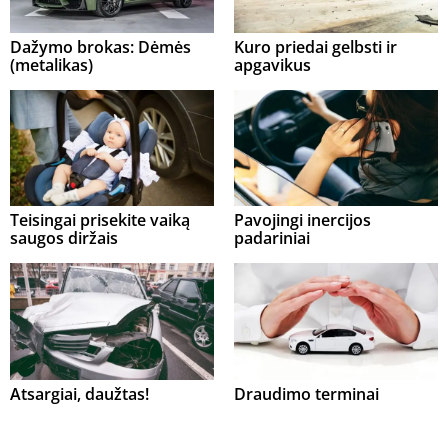
Dažymo brokas: Dėmės
Kuro priedai gelbsti ir
(metalikas)
apgavikus
Teisingai prisekite vaiką
Pavojingi inercijos
saugos diržais
padariniai
Atsargiai, daužtas!
Draudimo terminai