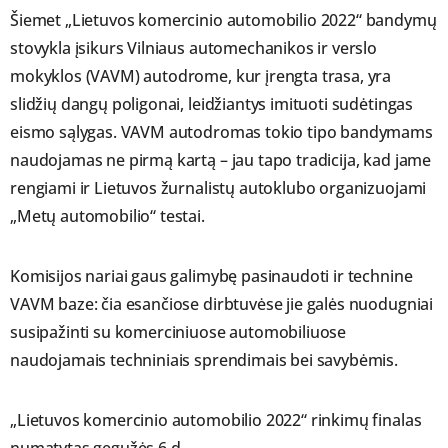
Šiemet „Lietuvos komercinio automobilio 2022“ bandymų
stovykla įsikurs Vilniaus automechanikos ir verslo
mokyklos (VAVM) autodrome, kur įrengta trasa, yra
slidžių dangų poligonai, leidžiantys imituoti sudėtingas
eismo sąlygas. VAVM autodromas tokio tipo bandymams
naudojamas ne pirmą kartą – jau tapo tradicija, kad jame
rengiami ir Lietuvos žurnalistų autoklubo organizuojami
„Metų automobilio“ testai.
Komisijos nariai gaus galimybę pasinaudoti ir technine
VAVM baze: čia esančiose dirbtuvėse jie galės nuodugniai
susipažinti su komerciniuose automobiliuose
naudojamais techniniais sprendimais bei savybėmis.
„Lietuvos komercinio automobilio 2022“ rinkimų finalas
numatytas gegužės 6 d.