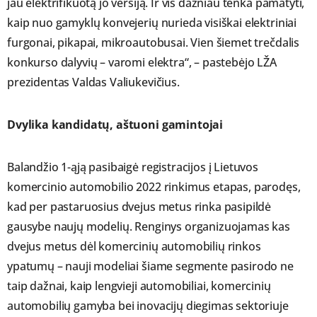
jau elektrifikuotą jo versiją. Ir vis dažniau tenka pamatyti,
kaip nuo gamyklų konvejerių nurieda visiškai elektriniai
furgonai, pikapai, mikroautobusai. Vien šiemet trečdalis
konkurso dalyvių – varomi elektra“, – pastebėjo LŽA
prezidentas Valdas Valiukevičius.
Dvylika kandidatų, aštuoni gamintojai
Balandžio 1-ąją pasibaigė registracijos į Lietuvos
komercinio automobilio 2022 rinkimus etapas, parodęs,
kad per pastaruosius dvejus metus rinka pasipildė
gausybe naujų modelių. Renginys organizuojamas kas
dvejus metus dėl komercinių automobilių rinkos
ypatumų – nauji modeliai šiame segmente pasirodo ne
taip dažnai, kaip lengvieji automobiliai, komercinių
automobilių gamyba bei inovacijų diegimas sektoriuje