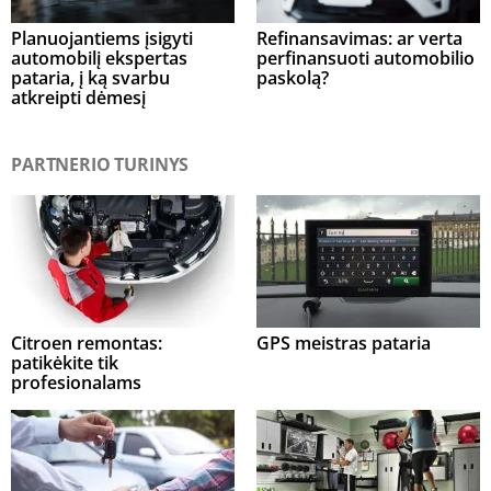
Planuojantiems įsigyti
Refinansavimas: ar verta
automobilį ekspertas
perfinansuoti automobilio
pataria, į ką svarbu
paskolą?
atkreipti dėmesį
PARTNERIO TURINYS
Citroen remontas:
GPS meistras pataria
patikėkite tik
profesionalams