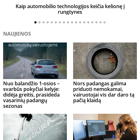
Kaip automobilio technologijos keičia kelionę į
rungtynes
NAUJIENOS
Nuo balandžio 1-osios –
Nors padangas galima
svarbūs pokyčiai kelyje:
priduoti nemokamai,
didėja greitis, prasideda
vairuotojai vis dar daro tą
vasarinių padangų
pačią klaidą
sezonas