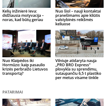
Kelių inžinierė Ieva:
Nuo šiol – nauji kontaktai
didžiausia motyvacija –
pranešimams apie kliūtis
noras, kad būtų geriau
valstybinės reikšmės
keliuose
Nuo Klaipėdos iki
Vilniuje atidaryta nauja
Hormūzo: kaip pasaulio
„PRO BRO Express“
krizės perbraižo Lietuvos
plovykla su sprendimu,
transportą?
sutaupančiu 6,5 t plastiko
per metus visame tinkle
PATARIMAI