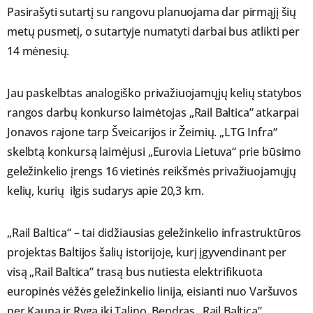
Pasirašyti sutartį su rangovu planuojama dar pirmąjį šių
metų pusmetį, o sutartyje numatyti darbai bus atlikti per
14 mėnesių.
Jau paskelbtas analogiško privažiuojamųjų kelių statybos
rangos darbų konkurso laimėtojas „Rail Baltica” atkarpai
Jonavos rajone tarp Šveicarijos ir Žeimių. „LTG Infra“
skelbtą konkursą laimėjusi „Eurovia Lietuva“ prie būsimo
geležinkelio įrengs 16 vietinės reikšmės privažiuojamųjų
kelių, kurių ilgis sudarys apie 20,3 km.
„Rail Baltica“ – tai didžiausias geležinkelio infrastruktūros
projektas Baltijos šalių istorijoje, kurį įgyvendinant per
visą „Rail Baltica” trasą bus nutiesta elektrifikuota
europinės vėžės geležinkelio linija, eisianti nuo Varšuvos
per Kauną ir Rygą iki Talino. Bendras „Rail Baltica”