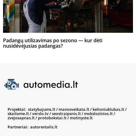
Padangų utilizavimas po sezono — kur dėti
nusidėvėjusias padangas?
Projektai:
statybajums.lt
/
manosveikata.lt
/
kelioniuklubas.lt
/
skaitome.lt
/
verslo.tv
/
seostraipsnis.lt
/
mokslozinios.lt
/
zvejosapnas.lt
/
protobokstai.lt
/
motinyste.lt
Partneriai:
autorentalis.lt