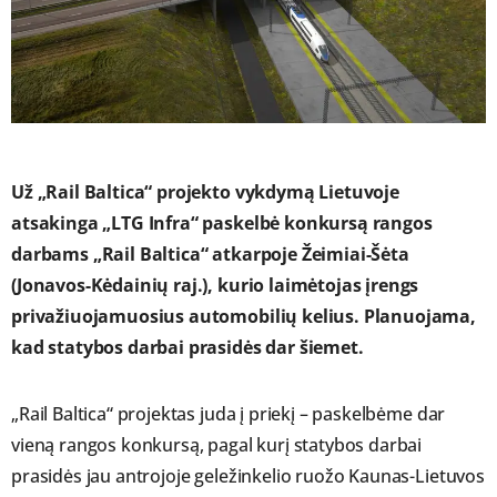
Už „Rail Baltica“ projekto vykdymą Lietuvoje
atsakinga „LTG Infra“ paskelbė konkursą rangos
darbams „Rail Baltica“ atkarpoje Žeimiai-Šėta
(Jonavos-Kėdainių raj.), kurio laimėtojas įrengs
privažiuojamuosius automobilių kelius. Planuojama,
kad statybos darbai prasidės dar šiemet.
„Rail Baltica“ projektas juda į priekį – paskelbėme dar
vieną rangos konkursą, pagal kurį statybos darbai
prasidės jau antrojoje geležinkelio ruožo Kaunas-Lietuvos