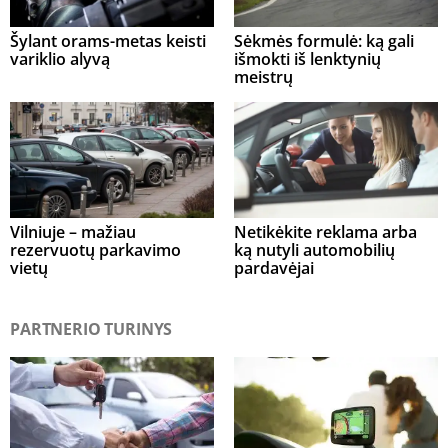
Šylant orams-metas keisti
Sėkmės formulė: ką gali
variklio alyvą
išmokti iš lenktynių
meistrų
Vilniuje – mažiau
Netikėkite reklama arba
rezervuotų parkavimo
ką nutyli automobilių
vietų
pardavėjai
PARTNERIO TURINYS