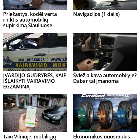
Priežastys, kodėl verta
Navigacijos (1 dalis)
rinktis automobilių
supirkimą Šiauliuose
ĮVARDIJO GUDRYBES, KAIP
Šviežia kava automobilyje?
IŠLAIKYTI VAIRAVIMO
Dabar tai įmanoma
EGZAMINĄ
Taxi Vilniuje: mobiliųjų
Ekonomikos nuosmukis