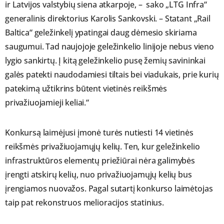
ir Latvijos valstybių siena atkarpoje, – sako „LTG Infra“
generalinis direktorius Karolis Sankovski. – Statant „Rail
Baltica“ geležinkelį ypatingai daug dėmesio skiriama
saugumui. Tad naujojoje geležinkelio linijoje nebus vieno
lygio sankirtų. Į kitą geležinkelio pusę žemių savininkai
galės patekti naudodamiesi tiltais bei viadukais, prie kurių
patekimą užtikrins būtent vietinės reikšmės
privažiuojamieji keliai.“
Konkursą laimėjusi įmonė turės nutiesti 14 vietinės
reikšmės privažiuojamųjų kelių. Ten, kur geležinkelio
infrastruktūros elementų priežiūrai nėra galimybės
įrengti atskirų kelių, nuo privažiuojamųjų kelių bus
įrengiamos nuovažos. Pagal sutartį konkurso laimėtojas
taip pat rekonstruos melioracijos statinius.