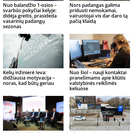
Nuo balandžio 1-osios –
Nors padangas galima
svarbūs pokyčiai kelyje:
priduoti nemokamai,
didėja greitis, prasideda
vairuotojai vis dar daro tą
vasarinių padangų
pačią klaidą
sezonas
Kelių inžinierė Ieva:
Nuo šiol – nauji kontaktai
didžiausia motyvacija –
pranešimams apie kliūtis
noras, kad būtų geriau
valstybinės reikšmės
keliuose