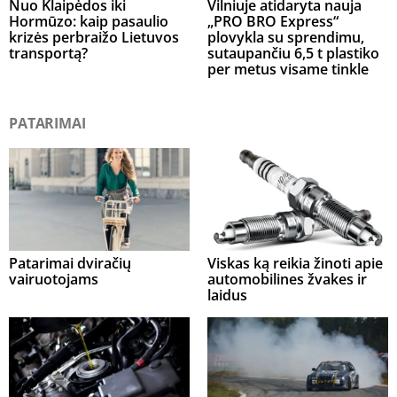
Nuo Klaipėdos iki
Vilniuje atidaryta nauja
Hormūzo: kaip pasaulio
„PRO BRO Express“
krizės perbraižo Lietuvos
plovykla su sprendimu,
transportą?
sutaupančiu 6,5 t plastiko
per metus visame tinkle
PATARIMAI
Patarimai dviračių
Viskas ką reikia žinoti apie
vairuotojams
automobilines žvakes ir
laidus