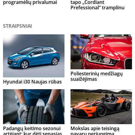
programėlių privalumai
tapo „Cordiant
Prefessional“ tramplinu
STRAIPSNIAI
Poliesterinių medžiagų
suaižėjimas
Hyundai i30 Naujas rūbas
Padangų keitimo sezonui
Mokslas apie teisingą
artėjant: kur dėti senąsias,
pavarų perjungimą