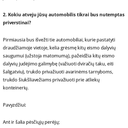
2. Kokiu atveju jūsų automobilis tikrai bus nutemptas
priverstinai?
Pirmiausia bus išvežti tie automobiliai, kurie pastatyti
draudžiamoje vietoje, kelia grėsmę kitų eismo dalyvių
saugumui (užstoja matomumą), pažeidžia kitų eismo
dalyvių judėjimo galimybę (važiuoti dviračių taku, eiti
šaligatviu), trukdo privažiuoti avarinėms tarnyboms,
trukdo šiukšliavežiams privažiuoti prie atliekų
konteinerių.
Pavyzdžiui:
Ant ir šalia pėsčiųjų perėjų;