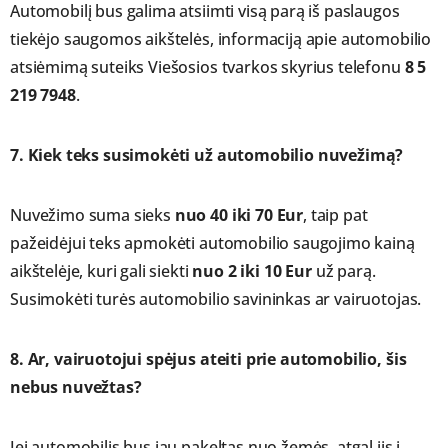
Automobilį bus galima atsiimti visą parą iš paslaugos
tiekėjo saugomos aikštelės, informaciją apie automobilio
atsiėmimą suteiks Viešosios tvarkos skyrius telefonu
8 5
219 7948
.
7. Kiek teks susimokėti už automobilio nuvežimą?
Nuvežimo suma sieks
nuo 40 iki 70 Eur
, taip pat
pažeidėjui teks apmokėti automobilio saugojimo kainą
aikštelėje, kuri gali siekti
nuo 2 iki 10 Eur
už parą.
Susimokėti turės automobilio savininkas ar vairuotojas.
8. Ar, vairuotojui spėjus ateiti prie automobilio, šis
nebus nuvežtas?
Jei automobilis bus jau pakeltas nuo žemės, atgal jis į