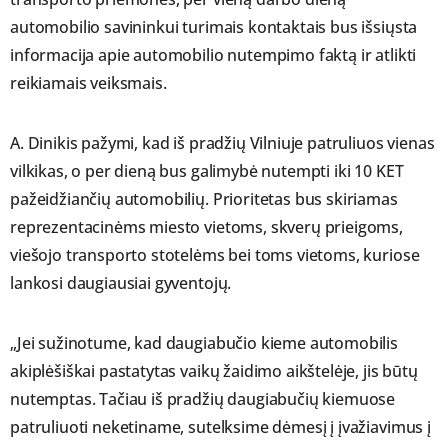
automobilio savininkui turimais kontaktais bus išsiųsta
informacija apie automobilio nutempimo faktą ir atlikti
reikiamais veiksmais.
A. Dinikis pažymi, kad iš pradžių Vilniuje patruliuos vienas
vilkikas, o per dieną bus galimybė nutempti iki 10 KET
pažeidžiančių automobilių. Prioritetas bus skiriamas
reprezentacinėms miesto vietoms, skverų prieigoms,
viešojo transporto stotelėms bei toms vietoms, kuriose
lankosi daugiausiai gyventojų.
„Jei sužinotume, kad daugiabučio kieme automobilis
akiplėšiškai pastatytas vaikų žaidimo aikštelėje, jis būtų
nutemptas. Tačiau iš pradžių daugiabučių kiemuose
patruliuoti neketiname, sutelksime dėmesį į įvažiavimus į