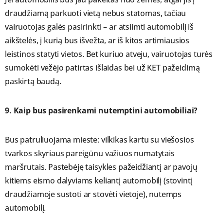
draudžiamą parkuoti vietą nebus statomas, tačiau
vairuotojas galės pasirinkti – ar atsiimti automobilį iš
aikštelės, į kurią bus išvežta, ar iš kitos artimiausios
leistinos statyti vietos. Bet kuriuo atveju, vairuotojas turės
sumokėti vežėjo patirtas išlaidas bei už KET pažeidimą
paskirtą baudą.
9. Kaip bus pasirenkami nutemptini automobiliai?
Bus patruliuojama mieste: vilkikas kartu su viešosios
tvarkos skyriaus pareigūnu važiuos numatytais
maršrutais. Pastebėję taisykles pažeidžiantį ar pavojų
kitiems eismo dalyviams keliantį automobilį (stovintį
draudžiamoje sustoti ar stovėti vietoje), nutemps
automobilį.