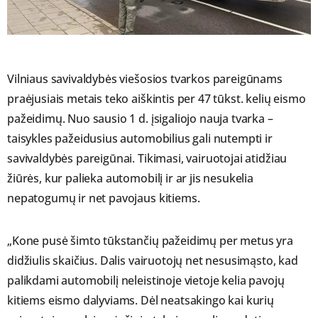
Vilniaus savivaldybės viešosios tvarkos pareigūnams
praėjusiais metais teko aiškintis per 47 tūkst. kelių eismo
pažeidimų. Nuo sausio 1 d. įsigaliojo nauja tvarka –
taisykles pažeidusius automobilius gali nutempti ir
savivaldybės pareigūnai. Tikimasi, vairuotojai atidžiau
žiūrės, kur palieka automobilį ir ar jis nesukelia
nepatogumų ir net pavojaus kitiems.
„Kone pusė šimto tūkstančių pažeidimų per metus yra
didžiulis skaičius. Dalis vairuotojų net nesusimąsto, kad
palikdami automobilį neleistinoje vietoje kelia pavojų
kitiems eismo dalyviams. Dėl neatsakingo kai kurių