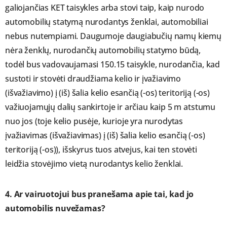
galiojančias KET taisykles arba stovi taip, kaip nurodo
automobilių statymą nurodantys ženklai, automobiliai
nebus nutempiami. Daugumoje daugiabučių namų kiemų
nėra ženklų, nurodančių automobilių statymo būdą,
todėl bus vadovaujamasi 150.15 taisykle, nurodančia, kad
sustoti ir stovėti draudžiama kelio ir įvažiavimo
(išvažiavimo) į (iš) šalia kelio esančią (-os) teritoriją (-os)
važiuojamųjų dalių sankirtoje ir arčiau kaip 5 m atstumu
nuo jos (toje kelio pusėje, kurioje yra nurodytas
įvažiavimas (išvažiavimas) į (iš) šalia kelio esančią (-os)
teritoriją (-os)), išskyrus tuos atvejus, kai ten stovėti
leidžia stovėjimo vietą nurodantys kelio ženklai.
4. Ar vairuotojui bus pranešama apie tai, kad jo
automobilis nuvežamas?