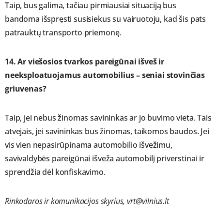
Taip, bus galima, tačiau pirmiausiai situaciją bus
bandoma išspręsti susisiekus su vairuotoju, kad šis pats
patrauktų transporto priemonę.
14. Ar viešosios tvarkos pareigūnai išveš ir
neeksploatuojamus automobilius – seniai stovinčias
griuvenas?
Taip, jei nebus žinomas savininkas ar jo buvimo vieta. Tais
atvejais, jei savininkas bus žinomas, taikomos baudos. Jei
vis vien nepasirūpinama automobilio išvežimu,
savivaldybės pareigūnai išveža automobilį priverstinai ir
sprendžia dėl konfiskavimo.
Rinkodaros ir komunikacijos skyrius, vrt@vilnius.lt