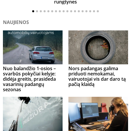
rungtynes
NAUJIENOS
Nuo balandžio 1-osios –
Nors padangas galima
svarbūs pokyčiai kelyje:
priduoti nemokamai,
didėja greitis, prasideda
vairuotojai vis dar daro tą
vasarinių padangų
pačią klaidą
sezonas