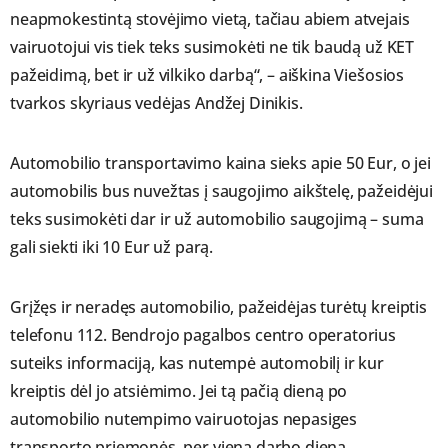
neapmokestintą stovėjimo vietą, tačiau abiem atvejais
vairuotojui vis tiek teks susimokėti ne tik baudą už KET
pažeidimą, bet ir už vilkiko darbą“, – aiškina Viešosios
tvarkos skyriaus vedėjas Andžej Dinikis.
Automobilio transportavimo kaina sieks apie 50 Eur, o jei
automobilis bus nuvežtas į saugojimo aikštelę, pažeidėjui
teks susimokėti dar ir už automobilio saugojimą – suma
gali siekti iki 10 Eur už parą.
Grįžęs ir neradęs automobilio, pažeidėjas turėtų kreiptis
telefonu 112. Bendrojo pagalbos centro operatorius
suteiks informaciją, kas nutempė automobilį ir kur
kreiptis dėl jo atsiėmimo. Jei tą pačią dieną po
automobilio nutempimo vairuotojas nepasiges
transporto priemonės, per vieną darbo dieną