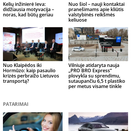
Kelių inžinierė Ieva:
Nuo šiol – nauji kontaktai
didžiausia motyvacija –
pranešimams apie kliūtis
noras, kad būtų geriau
valstybinės reikšmės
keliuose
Nuo Klaipėdos iki
Vilniuje atidaryta nauja
Hormūzo: kaip pasaulio
„PRO BRO Express“
krizės perbraižo Lietuvos
plovykla su sprendimu,
transportą?
sutaupančiu 6,5 t plastiko
per metus visame tinkle
PATARIMAI