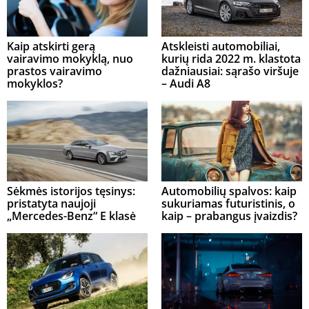
Kaip atskirti gerą
Atskleisti automobiliai,
vairavimo mokyklą, nuo
kurių rida 2022 m. klastota
prastos vairavimo
dažniausiai: sąrašo viršuje
mokyklos?
– Audi A8
Sėkmės istorijos tęsinys:
Automobilių spalvos: kaip
pristatyta naujoji
sukuriamas futuristinis, o
„Mercedes-Benz“ E klasė
kaip – prabangus įvaizdis?