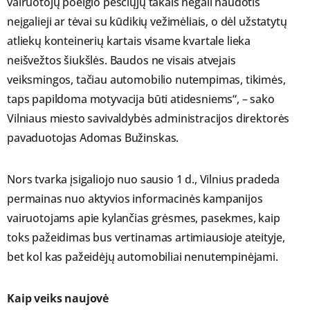
vairuotojų poelgio pėsčiųjų takais negali naudotis
neįgalieji ar tėvai su kūdikių vežimėliais, o dėl užstatytų
atliekų konteinerių kartais visame kvartale lieka
neišvežtos šiukšlės. Baudos ne visais atvejais
veiksmingos, tačiau automobilio nutempimas, tikimės,
taps papildoma motyvacija būti atidesniems“, – sako
Vilniaus miesto savivaldybės administracijos direktorės
pavaduotojas Adomas Bužinskas.
Nors tvarka įsigaliojo nuo sausio 1 d., Vilnius pradeda
permainas nuo aktyvios informacinės kampanijos
vairuotojams apie kylančias grėsmes, pasekmes, kaip
toks pažeidimas bus vertinamas artimiausioje ateityje,
bet kol kas pažeidėjų automobiliai nenutempinėjami.
Kaip veiks naujovė