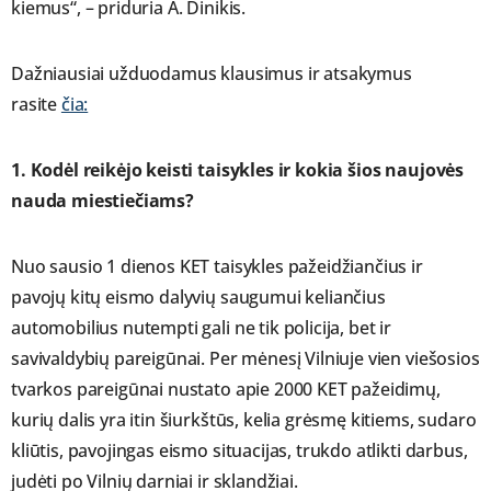
kiemus“, – priduria A. Dinikis.
Dažniausiai užduodamus klausimus ir atsakymus
rasite
čia:
1. Kodėl reikėjo keisti taisykles ir kokia šios naujovės
nauda miestiečiams?
Nuo sausio 1 dienos KET taisykles pažeidžiančius ir
pavojų kitų eismo dalyvių saugumui keliančius
automobilius nutempti gali ne tik policija, bet ir
savivaldybių pareigūnai. Per mėnesį Vilniuje vien viešosios
tvarkos pareigūnai nustato apie 2000 KET pažeidimų,
kurių dalis yra itin šiurkštūs, kelia grėsmę kitiems, sudaro
kliūtis, pavojingas eismo situacijas, trukdo atlikti darbus,
judėti po Vilnių darniai ir sklandžiai.