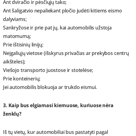
Ant dviračio ir pėsčiųjų tako;
Ant šaligatvio nepaliekant pločio judėti kitiems eismo
dalyviams;
Sankryžose ir prie pat jų, kai automobilis užstoja
matomumą;
Prie ištisinių linijų;
Neįgaliųjų vietose (išskyrus privačias ar prekybos centrų
aikšteles);
Viešojo transporto juostose ir stotelėse;
Prie konteinerių;
Jei automobilis blokuoja ar trukdo eismui.
3. Kaip bus elgiamasi kiemuose, kuriuose nėra
ženklų?
Iš tų vietų, kur automobiliai bus pastatyti pagal