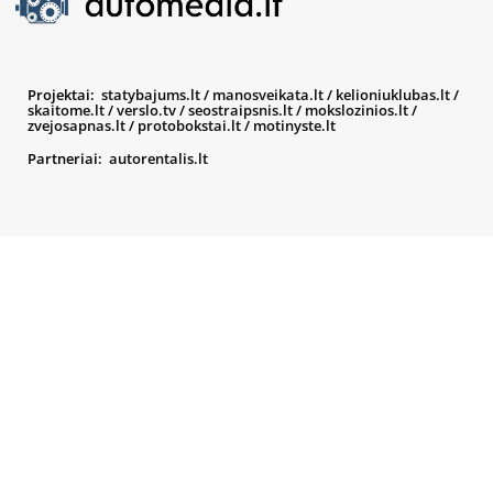
Projektai:
statybajums.lt
/
manosveikata.lt
/
kelioniuklubas.lt
/
skaitome.lt
/
verslo.tv
/
seostraipsnis.lt
/
mokslozinios.lt
/
zvejosapnas.lt
/
protobokstai.lt
/
motinyste.lt
Partneriai:
autorentalis.lt