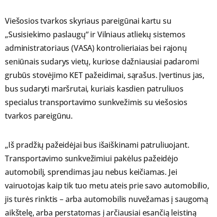
Viešosios tvarkos skyriaus pareigūnai kartu su
„Susisiekimo paslaugų“ ir Vilniaus atliekų sistemos
administratoriaus (VASA) kontrolieriaias bei rajonų
seniūnais sudarys vietų, kuriose dažniausiai padaromi
grubūs stovėjimo KET pažeidimai, sąrašus. Įvertinus jas,
bus sudaryti maršrutai, kuriais kasdien patruliuos
specialus transportavimo sunkvežimis su viešosios
tvarkos pareigūnu.
„Iš pradžių pažeidėjai bus išaiškinami patruliuojant.
Transportavimo sunkvežimiui pakėlus pažeidėjo
automobilį, sprendimas jau nebus keičiamas. Jei
vairuotojas kaip tik tuo metu ateis prie savo automobilio,
jis turės rinktis – arba automobilis nuvežamas į saugomą
aikštelę, arba perstatomas į arčiausiai esančią leistiną