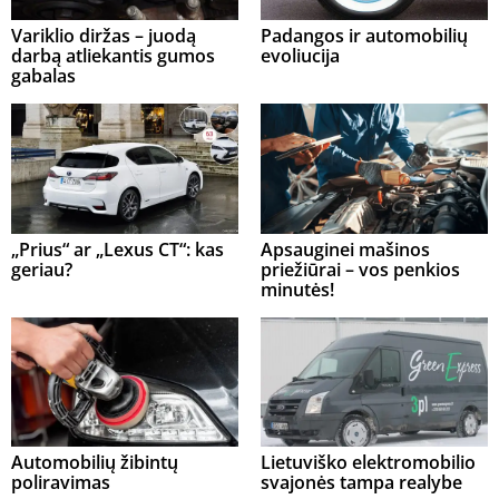
Variklio diržas – juodą
Padangos ir automobilių
darbą atliekantis gumos
evoliucija
gabalas
„Prius“ ar „Lexus CT“: kas
Apsauginei mašinos
geriau?
priežiūrai – vos penkios
minutės!
Automobilių žibintų
Lietuviško elektromobilio
poliravimas
svajonės tampa realybe