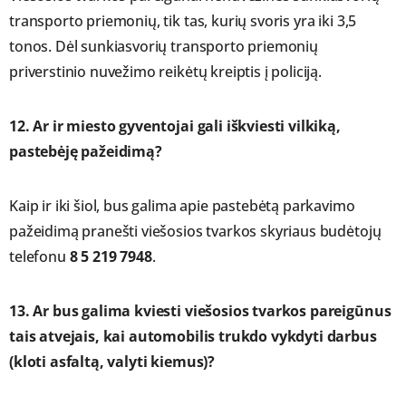
transporto priemonių, tik tas, kurių svoris yra iki 3,5
tonos. Dėl sunkiasvorių transporto priemonių
priverstinio nuvežimo reikėtų kreiptis į policiją.
12. Ar ir miesto gyventojai gali iškviesti vilkiką,
pastebėję pažeidimą?
Kaip ir iki šiol, bus galima apie pastebėtą parkavimo
pažeidimą pranešti viešosios tvarkos skyriaus budėtojų
telefonu
8 5 219 7948
.
13. Ar bus galima kviesti viešosios tvarkos pareigūnus
tais atvejais, kai automobilis trukdo vykdyti darbus
(kloti asfaltą, valyti kiemus)?