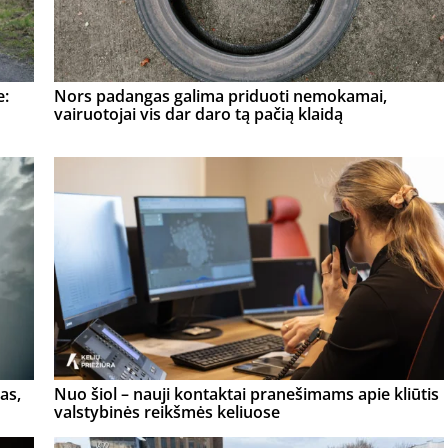
e:
Nors padangas galima priduoti nemokamai,
vairuotojai vis dar daro tą pačią klaidą
as,
Nuo šiol – nauji kontaktai pranešimams apie kliūtis
valstybinės reikšmės keliuose