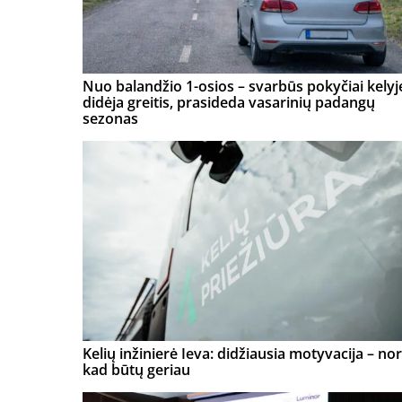
Nuo balandžio 1-osios – svarbūs pokyčiai kelyj
didėja greitis, prasideda vasarinių padangų
sezonas
Kelių inžinierė Ieva: didžiausia motyvacija – nor
kad būtų geriau