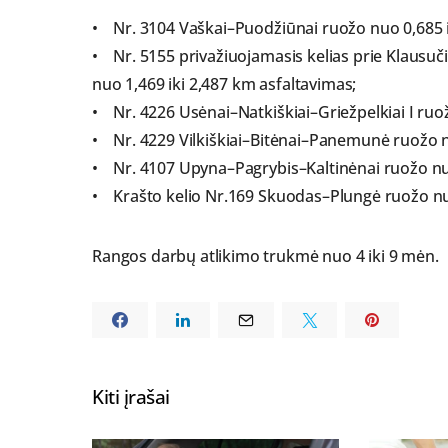
• Nr. 3104 Vaškai–Puodžiūnai ruožo nuo 0,685 i
• Nr. 5155 privažiuojamasis kelias prie Klausuč
nuo 1,469 iki 2,487 km asfaltavimas;
• Nr. 4226 Usėnai–Natkiškiai–Griežpelkiai I ruo
• Nr. 4229 Vilkiškiai–Bitėnai–Panemunė ruožo nu
• Nr. 4107 Upyna–Pagrybis–Kaltinėnai ruožo nuo
• Krašto kelio Nr.169 Skuodas–Plungė ruožo nu
Rangos darbų atlikimo trukmė nuo 4 iki 9 mėn.
Kiti įrašai