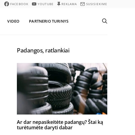
FACEBOOK
YOUTUBE
REKLAMA
SUSISIEKIME
VIDEO
PARTNERIO TURINYS
Padangos, ratlankiai
Ar dar nepasikeitėte padangų? Štai ką
turėtumėte daryti dabar