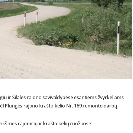
ėgių ir Šilalės rajono savivaldybėse esantiems žvyrkeliams
 dėl Plungės rajono krašto kelio Nr. 169 remonto darbų.
ikšmės rajoninių ir krašto kelių ruožuose: