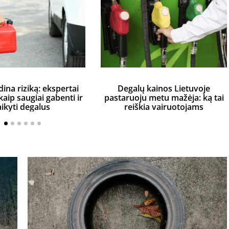
dina riziką: ekspertai
Degalų kainos Lietuvoje
aip saugiai gabenti ir
pastaruoju metu mažėja: ką tai
aikyti degalus
reiškia vairuotojams