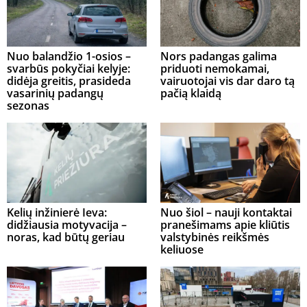
Nuo balandžio 1-osios –
Nors padangas galima
svarbūs pokyčiai kelyje:
priduoti nemokamai,
didėja greitis, prasideda
vairuotojai vis dar daro tą
vasarinių padangų
pačią klaidą
sezonas
Kelių inžinierė Ieva:
Nuo šiol – nauji kontaktai
didžiausia motyvacija –
pranešimams apie kliūtis
noras, kad būtų geriau
valstybinės reikšmės
keliuose