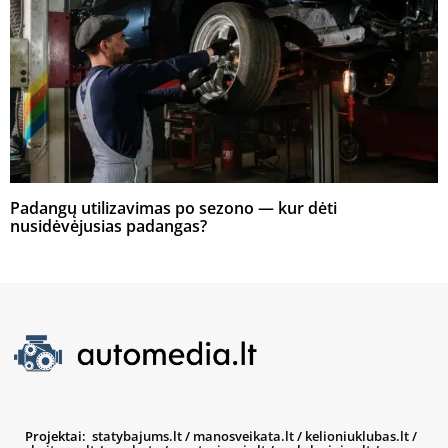
Padangų utilizavimas po sezono — kur dėti
nusidėvėjusias padangas?
Projektai:
statybajums.lt
/
manosveikata.lt
/
kelioniuklubas.lt
/