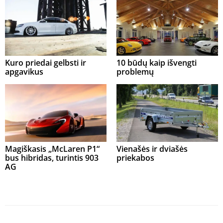
Kuro priedai gelbsti ir
10 būdų kaip išvengti
apgavikus
problemų
Magiškasis „McLaren P1“
Vienašės ir dviašės
bus hibridas, turintis 903
priekabos
AG