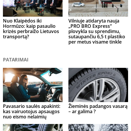
Nuo Klaipėdos iki
Vilniuje atidaryta nauja
Hormūzo: kaip pasaulio
„PRO BRO Express“
krizės perbraižo Lietuvos
plovykla su sprendimu,
transportą?
sutaupančiu 6,5 t plastiko
per metus visame tinkle
PATARIMAI
Pavasario saulės apakinti:
Žieminės padangos vasarą
kas vairuotojus apsaugos
– ar galima ?
nuo eismo nelaimių