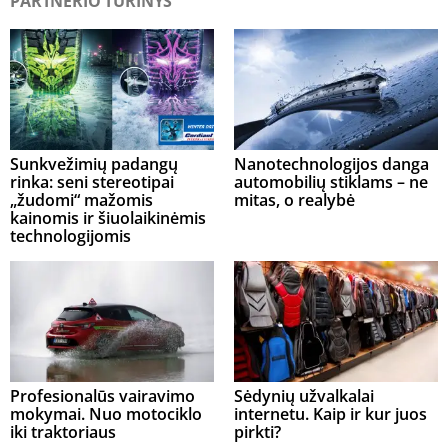
PARTNERIO TURINYS
Sunkvežimių padangų
Nanotechnologijos danga
rinka: seni stereotipai
automobilių stiklams – ne
„žudomi“ mažomis
mitas, o realybė
kainomis ir šiuolaikinėmis
technologijomis
Profesionalūs vairavimo
Sėdynių užvalkalai
mokymai. Nuo motociklo
internetu. Kaip ir kur juos
iki traktoriaus
pirkti?