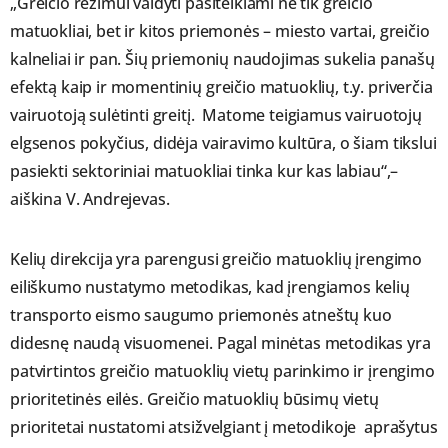
„Greičio režimui valdyti pasitelkiami ne tik greičio
matuokliai, bet ir kitos priemonės – miesto vartai, greičio
kalneliai ir pan. Šių priemonių naudojimas sukelia panašų
efektą kaip ir momentinių greičio matuoklių, t.y. priverčia
vairuotoją sulėtinti greitį. Matome teigiamus vairuotojų
elgsenos pokyčius, didėja vairavimo kultūra, o šiam tikslui
pasiekti sektoriniai matuokliai tinka kur kas labiau“,–
aiškina V. Andrejevas.
Kelių direkcija yra parengusi greičio matuoklių įrengimo
eiliškumo nustatymo metodikas, kad įrengiamos kelių
transporto eismo saugumo priemonės atneštų kuo
didesnę naudą visuomenei. Pagal minėtas metodikas yra
patvirtintos greičio matuoklių vietų parinkimo ir įrengimo
prioritetinės eilės. Greičio matuoklių būsimų vietų
prioritetai nustatomi atsižvelgiant į metodikoje aprašytus