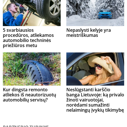
5 svarbiausios
Nepaslysti kelyje yra
procedūros, atliekamos
meistriškumas
automobilio techninės
priežiūros metu
Kur dingsta remonto
Neslūgstanti karščio
atliekos iš neautorizuotų
banga Lietuvoje: ką privalo
automobilių servisų?
žinoti vairuotojai,
norėdami sumažinti
nelaimingų įvykių tikimybę