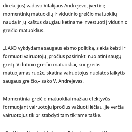
direkcijos) vadovo Vitalijaus Andrejevo, įvertinę
momentinių matuoklių ir vidutinio greičio matuoklių
naudą ir jų kaštus daugiau ketiname investuoti į vidutinio
greičio matuoklius.
„LAKD vykdydama saugaus eismo politiką, siekia keisti ir
formuoti vairuotojų įpročius pasirinkti nuolatinį saugų
greitį. Vidutinio greičio matuokliai, kur greitis
matuojamas ruože, skatina vairuotojus nuolatos laikytis
saugaus greičio,– sako V. Andrejevas.
Momentiniai greičio matuokliai mažiau efektyvūs
formuojant vairuotojų įpročius važiuoti lėčiau, jie verčia
vairuotojus tik pristabdyti tam tikrame taške.