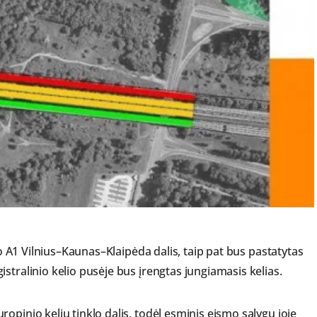
lio A1 Vilnius–Kaunas–Klaipėda dalis, taip pat bus pastatytas
stralinio kelio pusėje bus įrengtas jungiamasis kelias.
opinio kelių tinklo dalis, todėl esminis eismo sąlygų joje