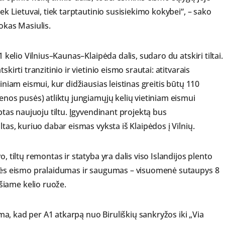
iek Lietuvai, tiek tarptautinio susisiekimo kokybei“, – sako
okas Masiulis.
1 kelio Vilnius–Kaunas–Klaipėda dalis, sudaro du atskiri tiltai.
kirti tranzitinio ir vietinio eismo srautai: atitvarais
iniam eismui, kur didžiausias leistinas greitis būtų 110
ienos pusės) atliktų jungiamųjų kelių vietiniam eismui
iptas naujuoju tiltu. Įgyvendinant projektą bus
ltas, kuriuo dabar eismas vyksta iš Klaipėdos į Vilnių.
, tiltų remontas ir statyba yra dalis viso Islandijos plento
didės eismo pralaidumas ir saugumas – visuomenė sutaupys 8
šiame kelio ruože.
jama, kad per A1 atkarpą nuo Biruliškių sankryžos iki „Via