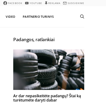
FACEBOOK
YOUTUBE
REKLAMA
SUSISIEKIME
VIDEO
PARTNERIO TURINYS
Padangos, ratlankiai
Ar dar nepasikeitėte padangų? Štai ką
turėtumėte daryti dabar