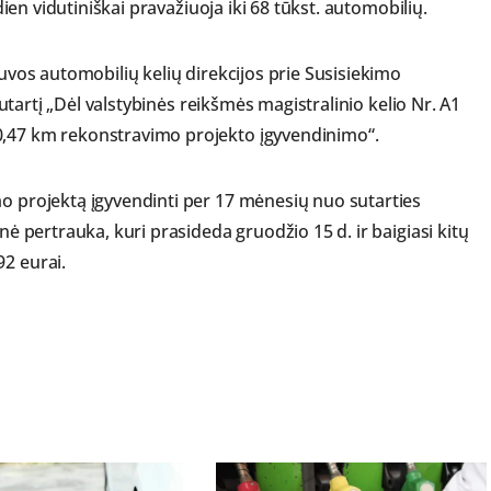
sdien vidutiniškai pravažiuoja iki 68 tūkst. automobilių.
tuvos automobilių kelių direkcijos prie Susisiekimo
 sutartį „Dėl valstybinės reikšmės magistralinio kelio Nr. A1
0,47 km rekonstravimo projekto įgyvendinimo“.
mo projektą įgyvendinti per 17 mėnesių nuo sutarties
nė pertrauka, kuri prasideda gruodžio 15 d. ir baigiasi kitų
92 eurai.