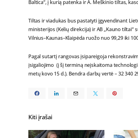
Baltica“, į kurią patenka ir A. Meškinio tiltas, ka
Tiltas ir viadukas bus pastatyti įgyvendinant Lie
ministerijos (Kelių direkcija) ir AB „Kauno tiltai“
Vilnius–Kaunas–Klaipėda ruožo nuo 99,29 iki 10
Pagal sutartį rangovas įsipareigoja rekonstravi
įsigaliojimo (į šį terminą neįskaitoma technologi
metų kovo 15 d.). Bendra darbų vertė – 32 340 2
Kiti įrašai