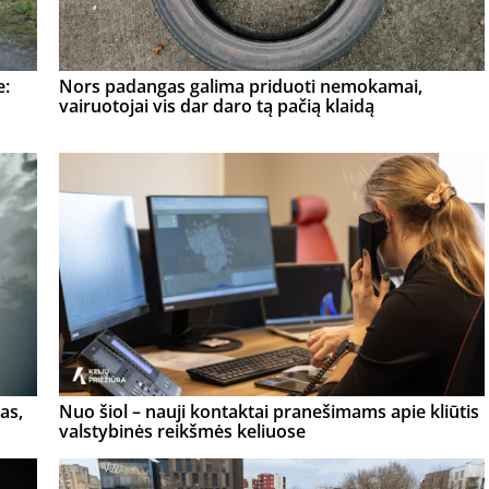
e:
Nors padangas galima priduoti nemokamai,
vairuotojai vis dar daro tą pačią klaidą
as,
Nuo šiol – nauji kontaktai pranešimams apie kliūtis
valstybinės reikšmės keliuose