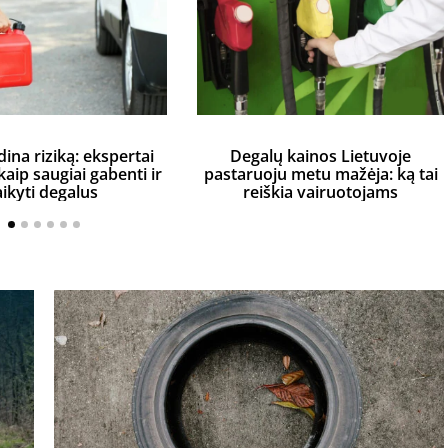
dina riziką: ekspertai
Degalų kainos Lietuvoje
aip saugiai gabenti ir
pastaruoju metu mažėja: ką tai
aikyti degalus
reiškia vairuotojams