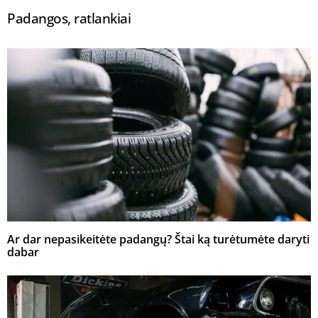
Padangos, ratlankiai
Ar dar nepasikeitėte padangų? Štai ką turėtumėte daryti
dabar