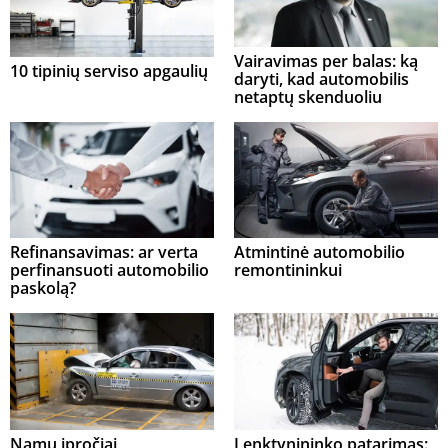
Vairavimas per balas: ką
10 tipinių serviso apgaulių
daryti, kad automobilis
netaptų skenduoliu
Refinansavimas: ar verta
Atmintinė automobilio
perfinansuoti automobilio
remontininkui
paskolą?
Namų įpročiai
Lenktynininko patarimas: