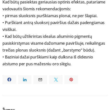
Kad būtų pasiektas geriausias optinis efektas, patariame
vadovautis šiomis rekomendacijomis:
• pirmas sluoksnis purškiamas plonai, ne per šlapiai.
• Purškiant antrą sluoksnį paviršius dažais padengiamas
visiškai.
• Kad būtų užtikrintas idealus aliuminio pigmentų
pasiskirstymas visame dažomame paviršiuje, reikalingas
trečias plonas sluoksnis (dažant „barstymo“ būdu).
• Baziniai dažai purškiami kaip dulksna iš didesnio
atstumo per pus mažesniu oro slėgiu.
Žymos