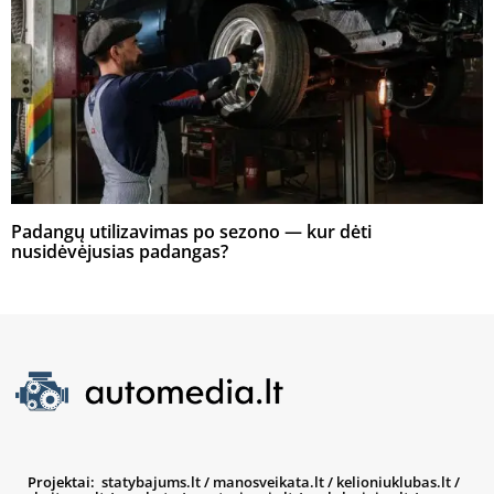
Padangų utilizavimas po sezono — kur dėti
nusidėvėjusias padangas?
Projektai:
statybajums.lt
/
manosveikata.lt
/
kelioniuklubas.lt
/