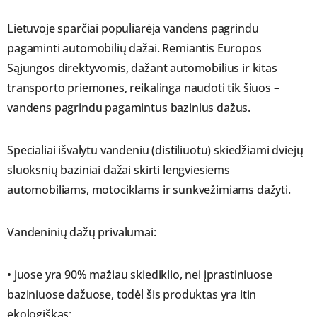
Lietuvoje sparčiai populiarėja vandens pagrindu
pagaminti automobilių dažai. Remiantis Europos
Sąjungos direktyvomis, dažant automobilius ir kitas
transporto priemones, reikalinga naudoti tik šiuos –
vandens pagrindu pagamintus bazinius dažus.
Specialiai išvalytu vandeniu (distiliuotu) skiedžiami dviejų
sluoksnių baziniai dažai skirti lengviesiems
automobiliams, motociklams ir sunkvežimiams dažyti.
Vandeninių dažų privalumai:
• juose yra 90% mažiau skiediklio, nei įprastiniuose
baziniuose dažuose, todėl šis produktas yra itin
ekologiškas;