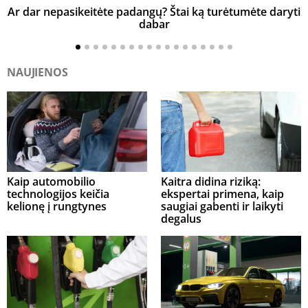
Ar dar nepasikeitėte padangų? Štai ką turėtumėte daryti
K
dabar
NAUJIENOS
Kaip automobilio
Kaitra didina riziką:
technologijos keičia
ekspertai primena, kaip
kelionę į rungtynes
saugiai gabenti ir laikyti
degalus