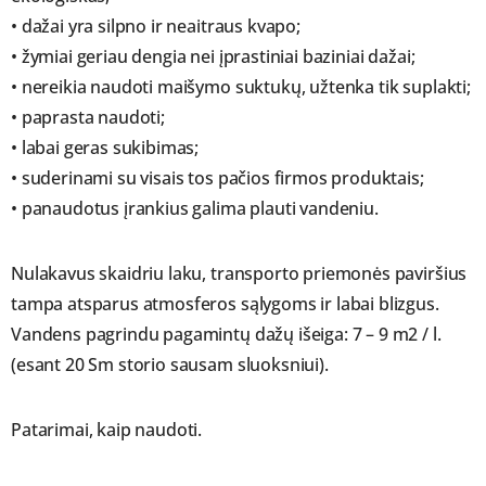
• dažai yra silpno ir neaitraus kvapo;
• žymiai geriau dengia nei įprastiniai baziniai dažai;
• nereikia naudoti maišymo suktukų, užtenka tik suplakti;
• paprasta naudoti;
• labai geras sukibimas;
• suderinami su visais tos pačios firmos produktais;
• panaudotus įrankius galima plauti vandeniu.
Nulakavus skaidriu laku, transporto priemonės paviršius
tampa atsparus atmosferos sąlygoms ir labai blizgus.
Vandens pagrindu pagamintų dažų išeiga: 7 – 9 m2 / l.
(esant 20 Sm storio sausam sluoksniui).
Patarimai, kaip naudoti.