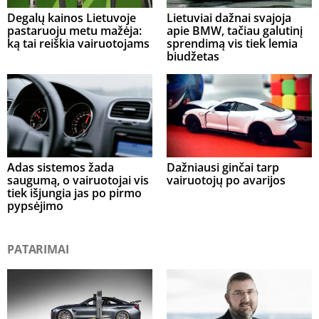
Degalų kainos Lietuvoje
Lietuviai dažnai svajoja
pastaruoju metu mažėja:
apie BMW, tačiau galutinį
ką tai reiškia vairuotojams
sprendimą vis tiek lemia
biudžetas
Adas sistemos žada
Dažniausi ginčai tarp
saugumą, o vairuotojai vis
vairuotojų po avarijos
tiek išjungia jas po pirmo
pypsėjimo
PATARIMAI