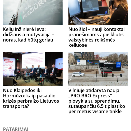
Kelių inžinierė Ieva:
Nuo šiol – nauji kontaktai
didžiausia motyvacija –
pranešimams apie kliūtis
noras, kad būtų geriau
valstybinės reikšmės
keliuose
Nuo Klaipėdos iki
Vilniuje atidaryta nauja
Hormūzo: kaip pasaulio
„PRO BRO Express“
krizės perbraižo Lietuvos
plovykla su sprendimu,
transportą?
sutaupančiu 6,5 t plastiko
per metus visame tinkle
PATARIMAI