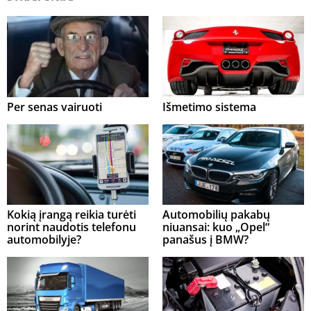
Per senas vairuoti
Išmetimo sistema
Kokią įrangą reikia turėti
Automobilių pakabų
norint naudotis telefonu
niuansai: kuo „Opel“
automobilyje?
panašus į BMW?