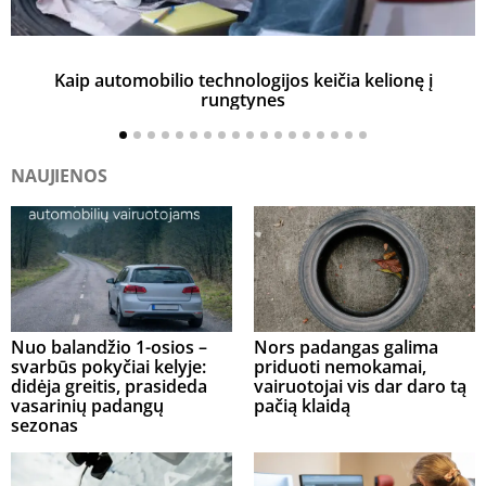
Kaip automobilio technologijos keičia kelionę į
rungtynes
NAUJIENOS
Nuo balandžio 1-osios –
Nors padangas galima
svarbūs pokyčiai kelyje:
priduoti nemokamai,
didėja greitis, prasideda
vairuotojai vis dar daro tą
vasarinių padangų
pačią klaidą
sezonas