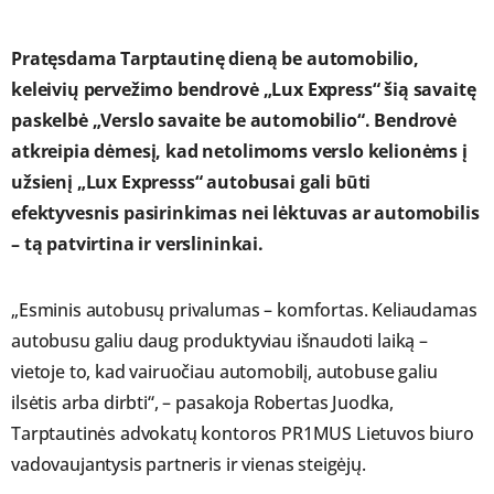
Pratęsdama Tarptautinę dieną be automobilio,
keleivių pervežimo bendrovė „Lux Express“ šią savaitę
paskelbė „Verslo savaite be automobilio“. Bendrovė
atkreipia dėmesį, kad netolimoms verslo kelionėms į
užsienį „Lux Expresss“ autobusai gali būti
efektyvesnis pasirinkimas nei lėktuvas ar automobilis
– tą patvirtina ir verslininkai.
„Esminis autobusų privalumas – komfortas. Keliaudamas
autobusu galiu daug produktyviau išnaudoti laiką –
vietoje to, kad vairuočiau automobilį, autobuse galiu
ilsėtis arba dirbti“, – pasakoja Robertas Juodka,
Tarptautinės advokatų kontoros PR1MUS Lietuvos biuro
vadovaujantysis partneris ir vienas steigėjų.