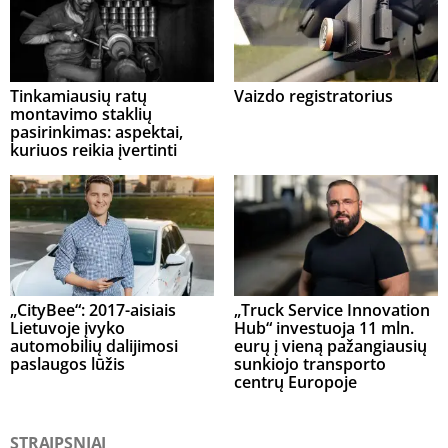
Tinkamiausių ratų
Vaizdo registratorius
montavimo staklių
pasirinkimas: aspektai,
kuriuos reikia įvertinti
„CityBee“: 2017-aisiais
„Truck Service Innovation
Lietuvoje įvyko
Hub“ investuoja 11 mln.
automobilių dalijimosi
eurų į vieną pažangiausių
paslaugos lūžis
sunkiojo transporto
centrų Europoje
STRAIPSNIAI