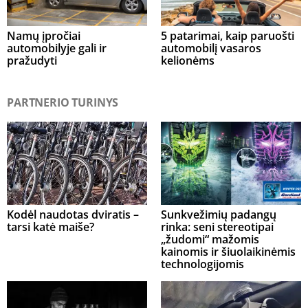
Namų įpročiai
5 patarimai, kaip paruošti
automobilyje gali ir
automobilį vasaros
pražudyti
kelionėms
PARTNERIO TURINYS
Kodėl naudotas dviratis –
Sunkvežimių padangų
tarsi katė maiše?
rinka: seni stereotipai
„žudomi“ mažomis
kainomis ir šiuolaikinėmis
technologijomis