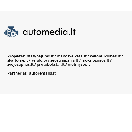
Projektai:
statybajums.lt
/
manosveikata.lt
/
kelioniuklubas.lt
/
skaitome.lt
/
verslo.tv
/
seostraipsnis.lt
/
mokslozinios.lt
/
zvejosapnas.lt
/
protobokstai.lt
/
motinyste.lt
Partneriai:
autorentalis.lt