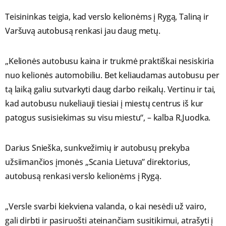
Teisininkas teigia, kad verslo kelionėms į Rygą, Taliną ir
Varšuvą autobusą renkasi jau daug metų.
„Kelionės autobusu kaina ir trukmė praktiškai nesiskiria
nuo kelionės automobiliu. Bet keliaudamas autobusu per
tą laiką galiu sutvarkyti daug darbo reikalų. Vertinu ir tai,
kad autobusu nukeliauji tiesiai į miestų centrus iš kur
patogus susisiekimas su visu miestu“, – kalba R.Juodka.
Darius Snieška, sunkvežimių ir autobusų prekyba
užsiimančios įmonės „Scania Lietuva” direktorius,
autobusą renkasi verslo kelionėms į Rygą.
„Versle svarbi kiekviena valanda, o kai nesėdi už vairo,
gali dirbti ir pasiruošti ateinančiam susitikimui, atrašyti į