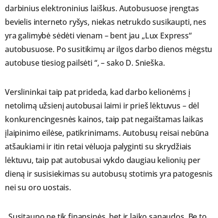
darbinius elektroninius laiškus. Autobusuose įrengtas
bevielis interneto ryšys, niekas netrukdo susikaupti, nes
yra galimybė sėdėti vienam – bent jau „Lux Express“
autobusuose. Po susitikimų ar ilgos darbo dienos mėgstu
autobuse tiesiog pailsėti “, – sako D. Snieška.
Verslininkai taip pat prideda, kad darbo kelionėms į
netolimą užsienį autobusai laimi ir prieš lėktuvus – dėl
konkurencingesnės kainos, taip pat negaištamas laikas
įlaipinimo eilėse, patikrinimams. Autobusų reisai nebūna
atšaukiami ir itin retai vėluoja palyginti su skrydžiais
lėktuvu, taip pat autobusai vykdo daugiau kelionių per
dieną ir susisiekimas su autobusų stotimis yra patogesnis
nei su oro uostais.
„Susitaupo ne tik finansinės, bet ir laiko sąnaudos. Be to,